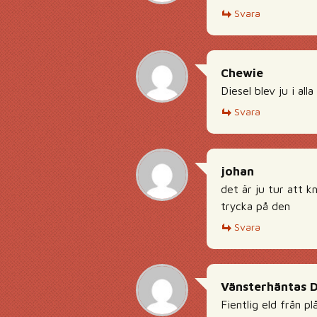
Svara
Chewie
Diesel blev ju i alla 
Svara
johan
det är ju tur att 
trycka på den
Svara
Vänsterhäntas 
Fientlig eld från p