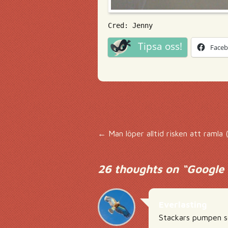
Cred: Jenny
Tipsa oss!
Face
Inläggsnavigering
←
Man löper alltid risken att ramla (
26 thoughts on “
Google 
Everlasting
Stackars pumpen s