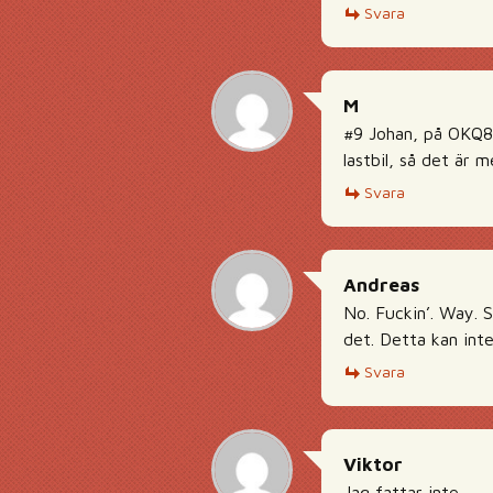
Svara
M
#9 Johan, på OKQ8:
lastbil, så det är 
Svara
Andreas
No. Fuckin’. Way. S
det. Detta kan inte
Svara
Viktor
Jag fattar inte…