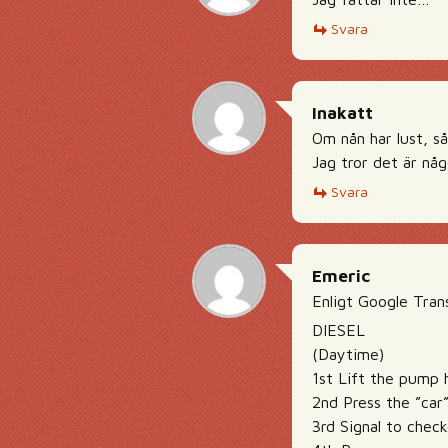
Svara
Inakatt
Om nån har lust, s
Jag tror det är någ
Svara
Emeric
Enligt Google Trans
DIESEL
(Daytime)
1st Lift the pump 
2nd Press the ”car
3rd Signal to chec