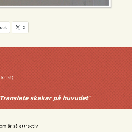
book
X
förlåt)
Translate skakar på huvudet
”
om är så attraktiv