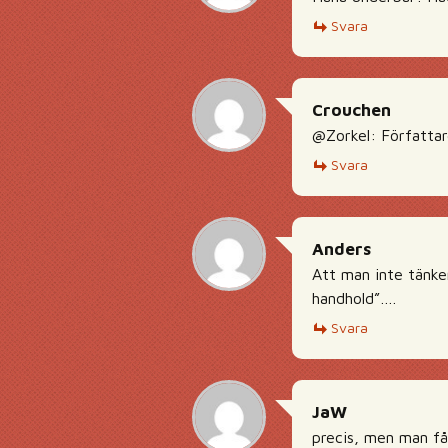
Svara
Crouchen
@Zorkel: Författar
Svara
Anders
Att man inte tänke
handhold”….
Svara
JaW
precis, men man får