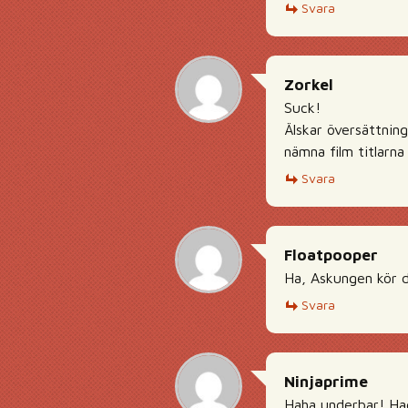
Svara
Zorkel
Suck!
Älskar översättnin
nämna film titlarn
Svara
Floatpooper
Ha, Askungen kör d
Svara
Ninjaprime
Haha underbar! Had