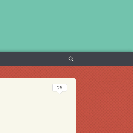
Sök
efter:
26