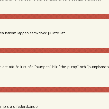
en bakom lappen särskriver ju inte iaf…
r att nåt är lurt när ”pumpen” blir ”the pump” och ”pumphandt
 ju s a s faderskänslor