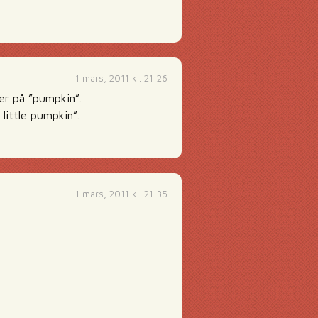
1 mars, 2011 kl. 21:26
er på ”pumpkin”.
little pumpkin”.
1 mars, 2011 kl. 21:35