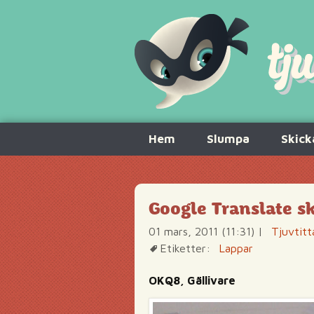
Hoppa
Hem
Slumpa
Skick
till
innehåll
Google Translate s
01 mars, 2011 (11:31)
|
Tjuvtitt
Etiketter:
Lappar
OKQ8, Gällivare