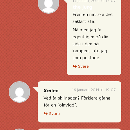
17 januari, 2014 kl. 13:07
the jurg
Från en nät ska det
såklart stå.
Nä men jag är
egentligen på din
sida i den här
kampen, inte jag
som postade.
Svara
16 januari, 2014 kl. 19:07
Xeilen
Vad är skillnaden? Förklara gärna
för en ”oinvigd”.
Svara