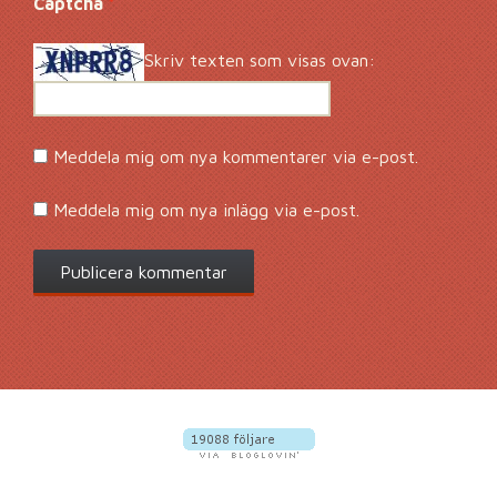
Captcha
*
Skriv texten som visas ovan:
Meddela mig om nya kommentarer via e-post.
Meddela mig om nya inlägg via e-post.