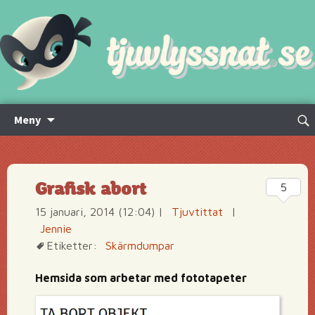
Hoppa
Sök
Meny
till
efte
innehåll
Grafisk abort
5
15 januari, 2014 (12:04)
|
Tjuvtittat
|
Jennie
Etiketter:
Skärmdumpar
Hemsida som arbetar med fototapeter