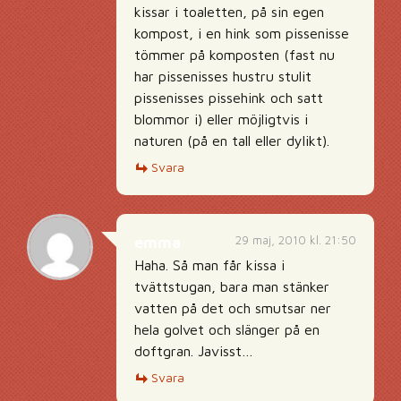
kissar i toaletten, på sin egen
kompost, i en hink som pissenisse
tömmer på komposten (fast nu
har pissenisses hustru stulit
pissenisses pissehink och satt
blommor i) eller möjligtvis i
naturen (på en tall eller dylikt).
Svara
29 maj, 2010 kl. 21:50
emma
Haha. Så man får kissa i
tvättstugan, bara man stänker
vatten på det och smutsar ner
hela golvet och slänger på en
doftgran. Javisst…
Svara