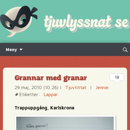
Hoppa
Sök
Meny
till
efte
innehåll
Grannar med granar
18
29 maj, 2010 (10:26)
|
Tjuvtittat
|
Jennie
Etiketter:
Lappar
Trappuppgång, Karlskrona