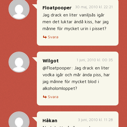
30 maj, 2010 kl. 22:21
Floatpooper
Jag drack en liter vaniljsås igår
men det luktar ändå kiss, har jag
månne för mycket urin i pisset?
Svara
1 juni, 2010 kl. 00:35
Wilgot
@Floatpooper: Jag drack en liter
vodka igår och mår ända piss, har
jag månne för mycket blod i
alkoholomloppet?
Svara
3 juni, 2010 kl. 11:28
Håkan