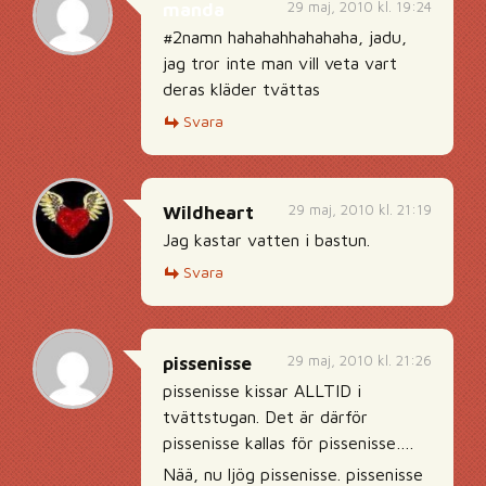
29 maj, 2010 kl. 19:24
manda
#2namn hahahahhahahaha, jadu,
jag tror inte man vill veta vart
deras kläder tvättas
Svara
29 maj, 2010 kl. 21:19
Wildheart
Jag kastar vatten i bastun.
Svara
29 maj, 2010 kl. 21:26
pissenisse
pissenisse kissar ALLTID i
tvättstugan. Det är därför
pissenisse kallas för pissenisse….
Nää, nu ljög pissenisse. pissenisse