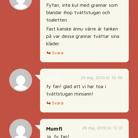
Fyfan, inte kul med grannar som
blandar ihop tvättstugan och
toaletten.
Fast kanske ännu värre är tanken
på var dessa grannar tvättar sina
kläder.
Svara
29 maj, 2010 kl. 10:56
cecilia
fy fan! glad att vi har toa i
tvättstugan minsann!
Svara
29 maj, 2010 kl. 12:31
Mumfi
Ja, fy fan!