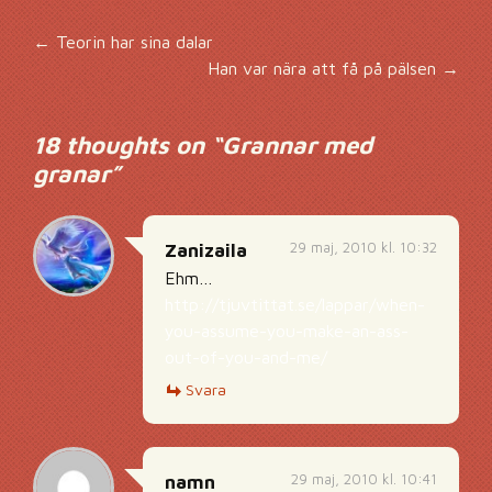
Inläggsnavigering
←
Teorin har sina dalar
Han var nära att få på pälsen
→
18 thoughts on “
Grannar med
granar
”
29 maj, 2010 kl. 10:32
Zanizaila
Ehm…
http://tjuvtittat.se/lappar/when-
you-assume-you-make-an-ass-
out-of-you-and-me/
Svara
29 maj, 2010 kl. 10:41
namn