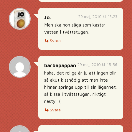
29 maj, 2010 kl. 13:23
Jo.
Men ska hon säga som kastar
vatten i tvättstugan.
Svara
29 maj, 2010 kl. 15:56
barbapappan
haha, det roliga är ju att ingen blir
så akut kissnödig att man inte
hinner springa upp till sin lägenhet.
så kissa i tvättstugan, riktigt
nasty :(
Svara