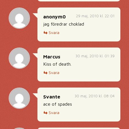
29 maj, 2010 kl. 22:01
anonym0
jag föredrar choklad
Svara
30 maj, 2010 kl. 01:39
Marcus
Kiss of death.
Svara
30 maj, 2010 kl. 08:04
Svante
ace of spades
Svara