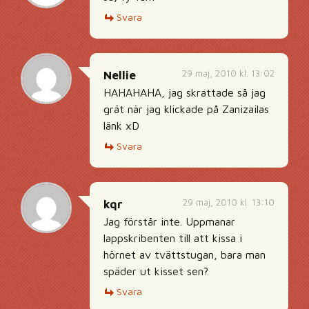
Svara
29 maj, 2010 kl. 13:02
Nellie
HAHAHAHA, jag skrattade så jag
grät när jag klickade på Zanizailas
länk xD
Svara
29 maj, 2010 kl. 13:10
kqr
Jag förstår inte. Uppmanar
lappskribenten till att kissa i
hörnet av tvättstugan, bara man
späder ut kisset sen?
Svara