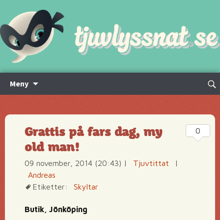
Hoppa
Sök
Meny
till
efte
innehåll
Grattis på fars dag, my
0
old man!
09 november, 2014 (20:43)
|
Tjuvtittat
|
Andreas
Etiketter:
Skyltar
Butik, Jönköping