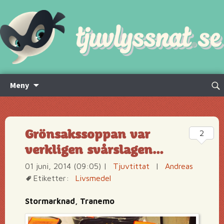
Hoppa
Sök
Meny
till
efte
innehåll
Grönsakssoppan var
2
verkligen svårslagen…
01 juni, 2014 (09:05)
|
Tjuvtittat
|
Andreas
Etiketter:
Livsmedel
Stormarknad, Tranemo