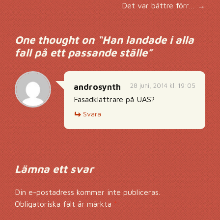
Inläggsnavigering
Det var bättre förr…
→
One thought on “
Han landade i alla
fall på ett passande ställe
”
28 juni, 2014 kl. 19:05
androsynth
Fasadklättrare på UAS?
Svara
Lämna ett svar
Din e-postadress kommer inte publiceras.
Obligatoriska fält är märkta
*