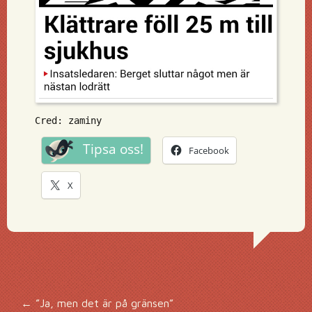
Cred: zaminy
Tipsa oss!
Facebook
X
←
”Ja, men det är på gränsen”