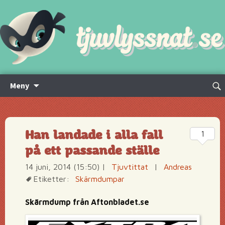
Hoppa
Sök
Meny
till
efte
innehåll
Han landade i alla fall
1
på ett passande ställe
14 juni, 2014 (15:50)
|
Tjuvtittat
|
Andreas
Etiketter:
Skärmdumpar
Skärmdump från Aftonbladet.se