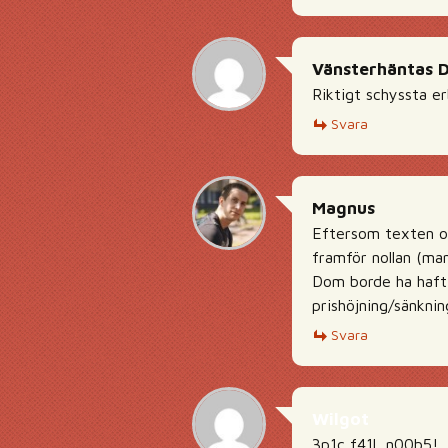
Vänsterhäntas 
Riktigt schyssta er
Svara
Magnus
Eftersom texten oc
framför nollan (man
Dom borde ha haft 
prishöjning/sänknin
Svara
Wilgot
3p1c f41l, n00b5!