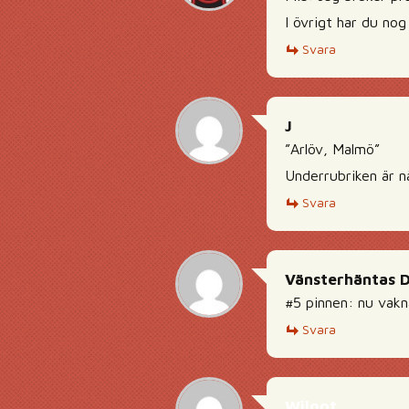
I övrigt har du nog 
Svara
J
”Arlöv, Malmö”
Underrubriken är n
Svara
Vänsterhäntas 
#5 pinnen: nu vakn
Svara
Wilgot