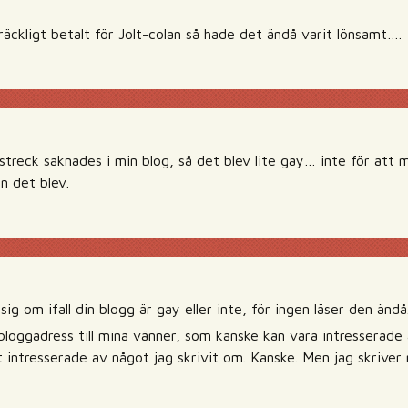
lräckligt betalt för Jolt-colan så hade det ändå varit lönsamt….
streck saknades i min blog, så det blev lite gay… inte för att 
n det blev.
g om ifall din blogg är gay eller inte, för ingen läser den ändå. I
loggadress till mina vänner, som kanske kan vara intresserade av
gt intresserade av något jag skrivit om. Kanske. Men jag skrive