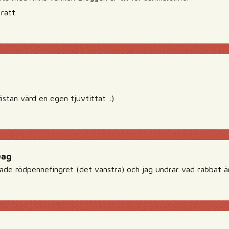
rätt.
ästan värd en egen tjuvtittat :)
Dag
ade rödpennefingret (det vänstra) och jag undrar vad rabbat är