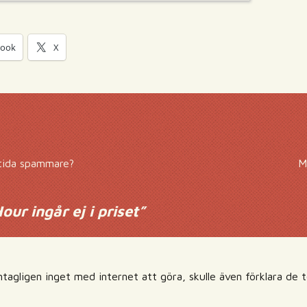
book
X
tida spammare?
M
ur ingår ej i priset
”
tagligen inget med internet att göra, skulle även förklara de 