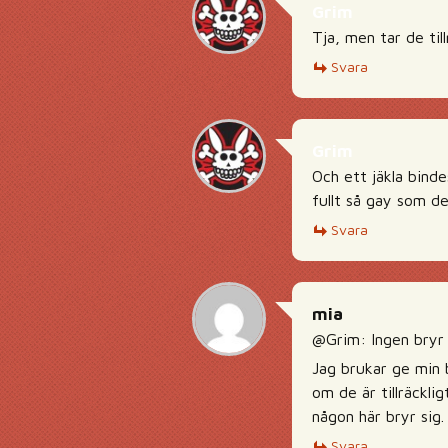
Grim
Tja, men tar de til
Svara
Grim
Och ett jäkla binde
fullt så gay som de
Svara
mia
@Grim: Ingen bryr si
Jag brukar ge min b
om de är tillräckli
någon här bryr sig.
Svara