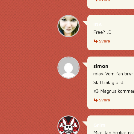
IDA
Free? :D
Svara
simon
mia> Vem fan bryr 
Skittråkig bild.
#3 Magnus komment
Svara
Grim
Mia: Jag brukar pra