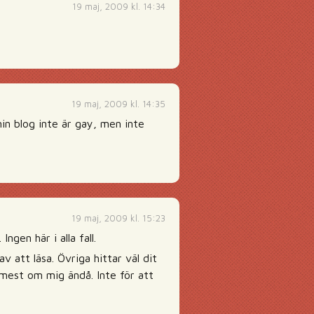
19 maj, 2009 kl. 14:34
19 maj, 2009 kl. 14:35
min blog inte är gay, men inte
19 maj, 2009 kl. 15:23
ngen här i alla fall.
 att läsa. Övriga hittar väl dit
r mest om mig ändå. Inte för att