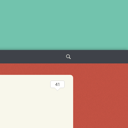
Sök
efter:
41