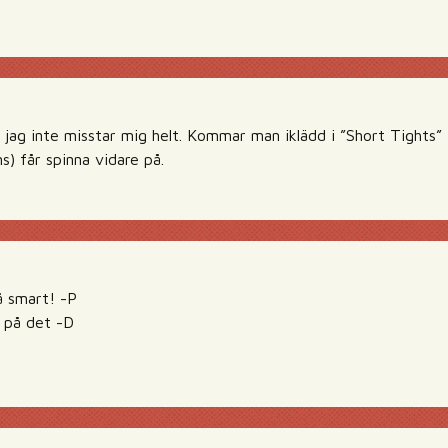
ag inte misstar mig helt. Kommar man iklädd i ”Short Tights” 
) får spinna vidare på.
å smart! -P
e på det -D