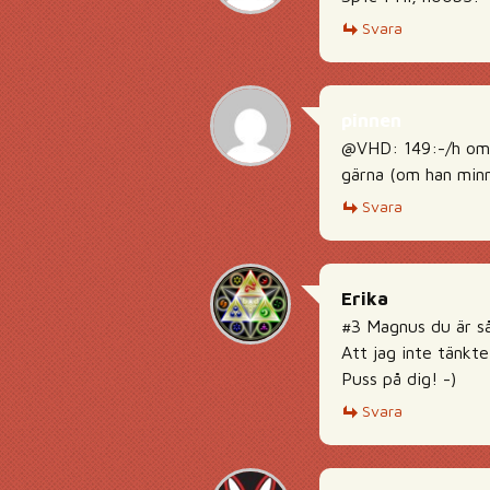
Svara
pinnen
@VHD: 149:-/h om j
gärna (om han minns
Svara
Erika
#3 Magnus du är s
Att jag inte tänkt
Puss på dig! -)
Svara