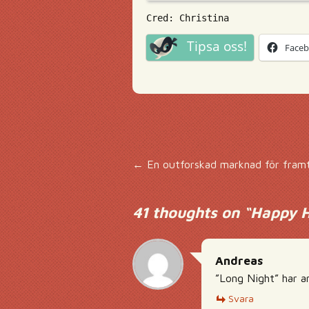
Cred: Christina
Tipsa oss!
Face
Inläggsnavigering
←
En outforskad marknad för fram
41 thoughts on “
Happy Ho
Andreas
”Long Night” har an
Svara