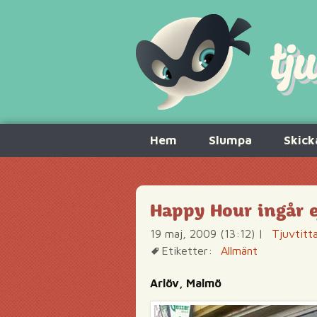
Hoppa
Hem
Slumpa
Skick
till
innehåll
Happy Hour ingår ej
19 maj, 2009 (13:12)
|
Tjuvtitt
Etiketter:
Allmänt
Arlöv, Malmö