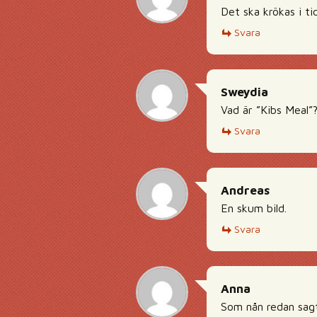
Det ska krökas i t
Svara
Sweydia
Vad är ”Kibs Meal”
Svara
Andreas
En skum bild.
Svara
Anna
Som nån redan sagt,