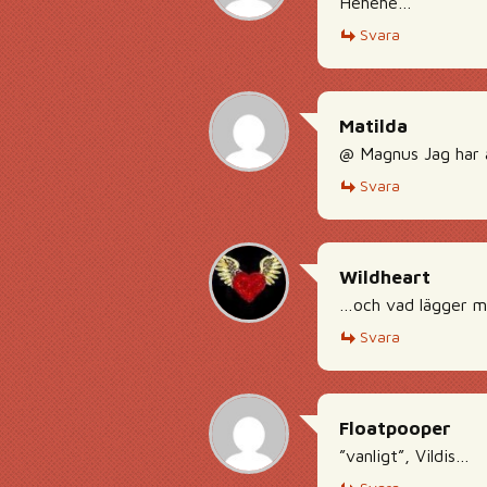
Hehehe…
Svara
Matilda
@ Magnus Jag har al
Svara
Wildheart
…och vad lägger ma
Svara
Floatpooper
”vanligt”, Vildis…