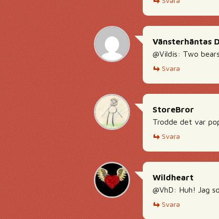
Svara
Vänsterhäntas 
@Vildis: Two bears
Svara
StoreBror
Trodde det var po
Svara
Wildheart
@VhD: Huh! Jag so
Svara