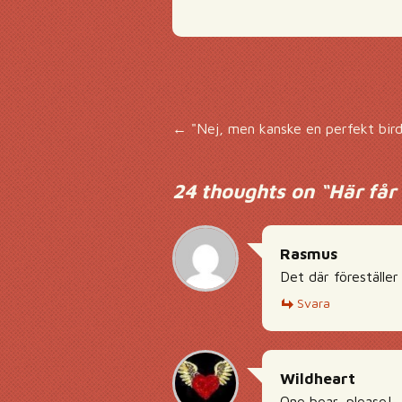
Inläggsnavigering
←
"Nej, men kanske en perfekt bird
24 thoughts on “
Här får
Rasmus
Det där föreställer
Svara
Wildheart
One bear, please!