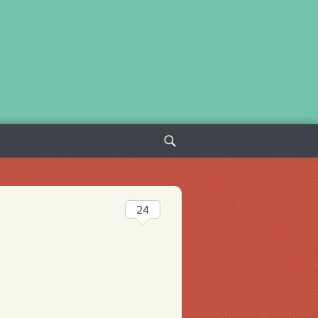
Sök
efter:
24