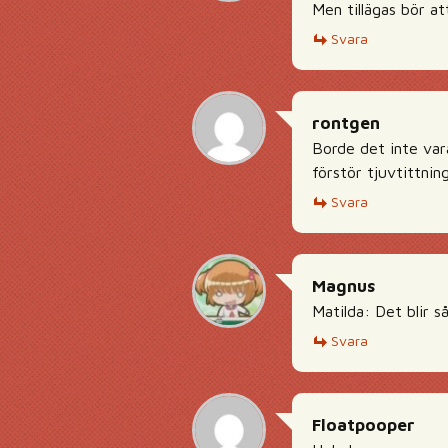
Men tillägas bör at
Svara
rontgen
Borde det inte var
förstör tjuvtittni
Svara
Magnus
Matilda: Det blir så
Svara
Floatpooper