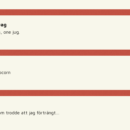
Dag
, one jug.
pcorn
m trodde att jag förträngt…