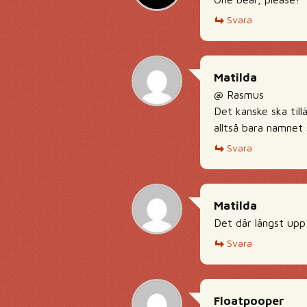
Svara
Matilda
@ Rasmus
Det kanske ska till
alltså bara namnet
Svara
Matilda
Det där längst upp 
Svara
Floatpooper