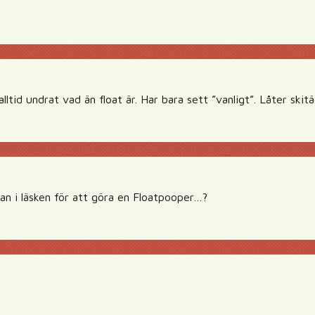
ltid undrat vad än float är. Har bara sett ”vanligt”. Låter skitäc
n i läsken för att göra en Floatpooper…?