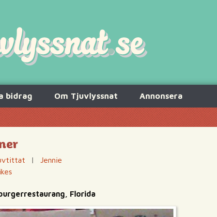
a bidrag
Om Tjuvlyssnat
Annonsera
ner
uvtittat
|
Jennie
ikes
burgerrestaurang, Florida