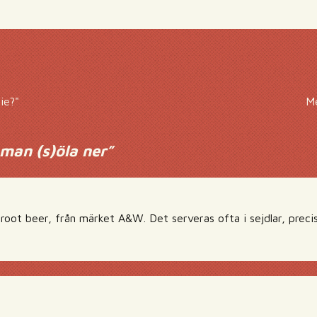
ie?"
Me
 man (s)öla ner
”
 root beer, från märket A&W. Det serveras ofta i sejdlar, preci