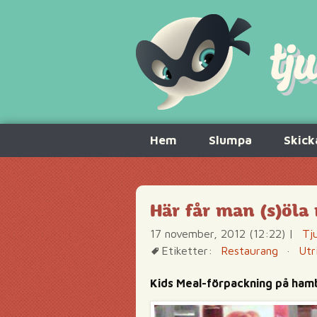
Hoppa
Hem
Slumpa
Skick
till
innehåll
Här får man (s)öla 
17 november, 2012 (12:22)
|
Tj
Etiketter:
Restaurang
·
Utr
Kids Meal-förpackning på ham