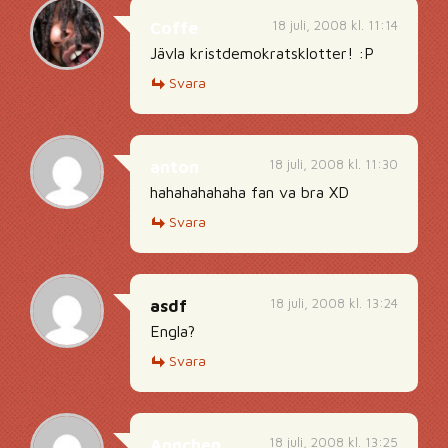
18 juli, 2008 kl. 11:14
Coffe
Jävla kristdemokratsklotter! :P
Svara
18 juli, 2008 kl. 11:30
anton
hahahahahaha fan va bra XD
Svara
18 juli, 2008 kl. 13:24
asdf
Engla?
Svara
18 juli, 2008 kl. 13:25
Annchen