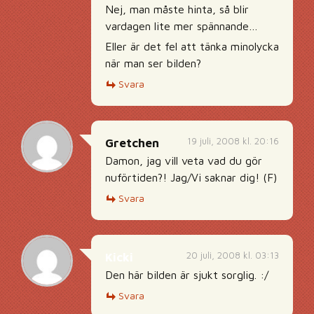
Nej, man måste hinta, så blir
vardagen lite mer spännande…
Eller är det fel att tänka minolycka
när man ser bilden?
Svara
19 juli, 2008 kl. 20:16
Gretchen
Damon, jag vill veta vad du gör
nuförtiden?! Jag/Vi saknar dig! (F)
Svara
20 juli, 2008 kl. 03:13
Kicki
Den här bilden är sjukt sorglig. :/
Svara