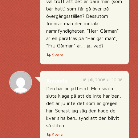
väl trott att det är bara män (som
bär hatt) som får gå över på
övergångsställen? Dessutom
förlorar man den initiala
namnfyndigheten. ”Herr Gårman”
är en parafras på ”Här går man”,
”Fru Gårman” är… ja, vad?
Svara
18 juli, 2008 kl. 10:38
Amanda
Den här är jättesöt. Men snälla
sluta klaga på att de inte har ben,
det är ju inte det som är grejjen
här. Senast jag såg den hade de
kvar sina ben.. synd att den blivit
så sliten!
Svara