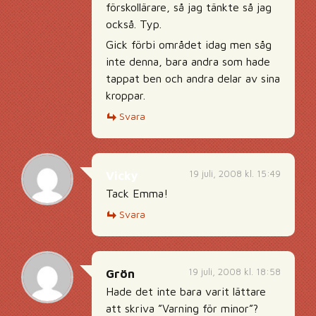
förskollärare, så jag tänkte så jag
också. Typ.
Gick förbi området idag men såg
inte denna, bara andra som hade
tappat ben och andra delar av sina
kroppar.
Svara
19 juli, 2008 kl. 15:49
Vicky
Tack Emma!
Svara
19 juli, 2008 kl. 18:58
Grön
Hade det inte bara varit lättare
att skriva ”Varning för minor”?