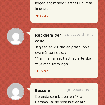
höger längst med vattnet ut ifrån
innerstan.
Svara
18 juli, 2008 kl. 18:42
Rackham den
röde
Jag såg en kul där en pratbubbla
ovanför barnet sa:
”Mamma har sagt att jag inte ska
följa med främlingar.”
Svara
18 juli, 2008 kl. 19:14
Bussola
De enda som kräver en ”Fru
Gårman” är de som kräver att