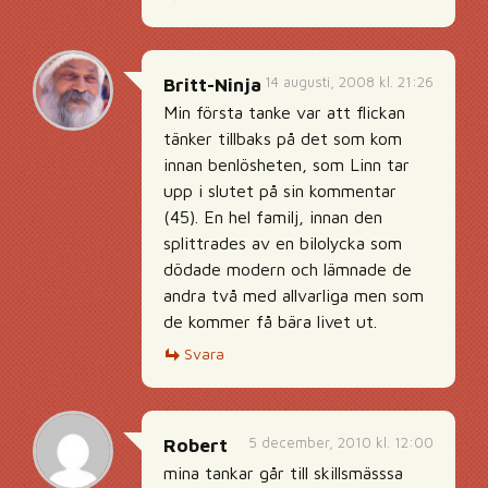
14 augusti, 2008 kl. 21:26
Britt-Ninja
Min första tanke var att flickan
tänker tillbaks på det som kom
innan benlösheten, som Linn tar
upp i slutet på sin kommentar
(45). En hel familj, innan den
splittrades av en bilolycka som
dödade modern och lämnade de
andra två med allvarliga men som
de kommer få bära livet ut.
Svara
5 december, 2010 kl. 12:00
Robert
mina tankar går till skillsmässsa