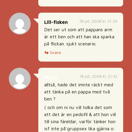
18 juli, 2008 kl. 21:29
Lill-fisken
Det ser ut som att pappans arm
är ett ben och att han ska sparka
på flickan. sjukt scenario.
Svara
18 juli, 2008 kl. 21:42
Majje
alltså, hade det imnte räckt med
att tänka på en pappa med två
ben ?
( och om ni nu vill tolka det som
att det är en pedofil & att hon vill
till sina färeldar, varför tänker hon
isf inte på¨gruppsex lika gjärna o: