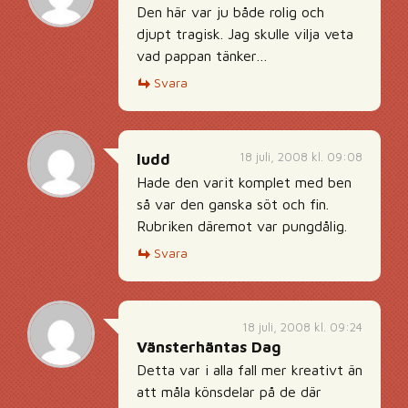
Den här var ju både rolig och
djupt tragisk. Jag skulle vilja veta
vad pappan tänker…
Svara
18 juli, 2008 kl. 09:08
ludd
Hade den varit komplet med ben
så var den ganska söt och fin.
Rubriken däremot var pungdålig.
Svara
18 juli, 2008 kl. 09:24
Vänsterhäntas Dag
Detta var i alla fall mer kreativt än
att måla könsdelar på de där