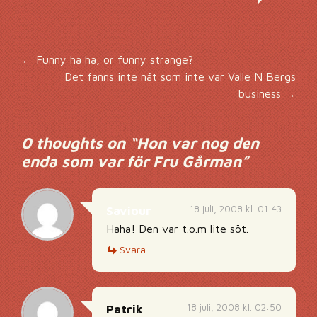
Inläggsnavigering
←
Funny ha ha, or funny strange?
Det fanns inte nåt som inte var Valle N Bergs
business
→
0 thoughts on “
Hon var nog den
enda som var för Fru Gårman
”
18 juli, 2008 kl. 01:43
Saviour
Haha! Den var t.o.m lite söt.
Svara
18 juli, 2008 kl. 02:50
Patrik