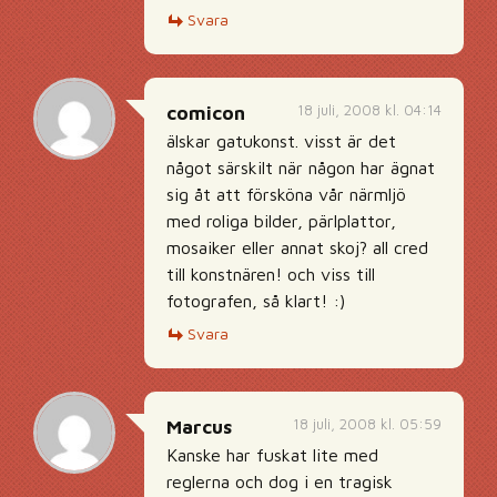
Svara
18 juli, 2008 kl. 04:14
comicon
älskar gatukonst. visst är det
något särskilt när någon har ägnat
sig åt att försköna vår närmljö
med roliga bilder, pärlplattor,
mosaiker eller annat skoj? all cred
till konstnären! och viss till
fotografen, så klart! :)
Svara
18 juli, 2008 kl. 05:59
Marcus
Kanske har fuskat lite med
reglerna och dog i en tragisk