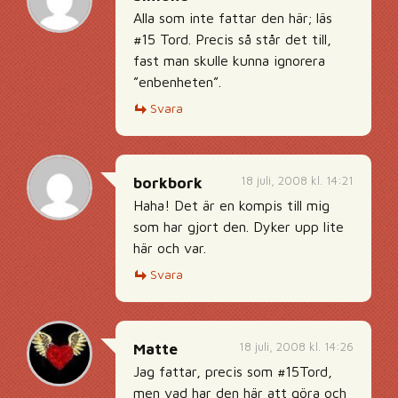
Alla som inte fattar den här; läs
#15 Tord. Precis så står det till,
fast man skulle kunna ignorera
”enbenheten”.
Svara
18 juli, 2008 kl. 14:21
borkbork
Haha! Det är en kompis till mig
som har gjort den. Dyker upp lite
här och var.
Svara
18 juli, 2008 kl. 14:26
Matte
Jag fattar, precis som #15Tord,
men vad har den här att göra och