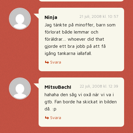
21 juli, 2008 kl. 10:57
Ninja
Jag tänkte på minoffer, barn som
förlorat både lemmar och
föräldrar… whoever did that
gjorde ett bra jobb på att få
igång tankarna iallafall.
Svara
22 juli, 2008 kl. 12:39
MitsuBachI
hahaha den såg vi oxå när vi va i
gtb. Fan borde ha skickat in bilden
då. :p
Svara