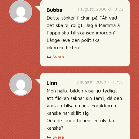
1 augusti, 2008 kl. 13:02
Bubba
Detta tänker flickan på. ”Åh vad
det ska bli roligt, Jag å Mamma å
Pappa ska till skansen imorgon”
Länge leve den politiska
inkorrektheten!
Svara
2 augusti, 2008 kl. 13:50
Linn
Men hallo, bilden visar ju tydligt
att flickan saknar sin familj då den
var alla tillsammans. Föräldrarna
kanske har skillt sig.
Och det med benen, en olycka
kanske?
Svara