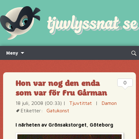
Hoppa
Sök
Meny
till
efte
innehåll
Hon var nog den enda
0
som var för Fru Gårman
18 juli, 2008 (00:33)
|
Tjuvtittat
|
Damon
Etiketter:
Gatukonst
I närheten av Grönsakstorget, Göteborg