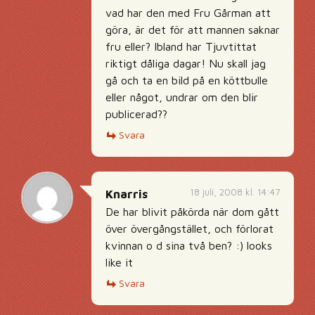
vad har den med Fru Gårman att
göra, är det för att mannen saknar
fru eller? Ibland har Tjuvtittat
riktigt dåliga dagar! Nu skall jag
gå och ta en bild på en köttbulle
eller något, undrar om den blir
publicerad??
Svara
18 juli, 2008 kl. 14:47
Knarris
De har blivit påkörda när dom gått
över övergångstället, och förlorat
kvinnan o d sina två ben? :) looks
like it
Svara