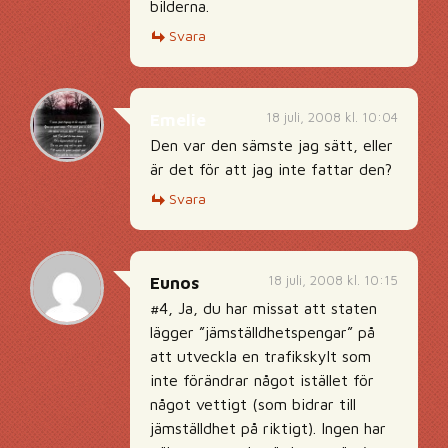
bilderna.
Svara
18 juli, 2008 kl. 10:04
Emelie
Den var den sämste jag sätt, eller
är det för att jag inte fattar den?
Svara
18 juli, 2008 kl. 10:15
Eunos
#4, Ja, du har missat att staten
lägger ”jämställdhetspengar” på
att utveckla en trafikskylt som
inte förändrar något istället för
något vettigt (som bidrar till
jämställdhet på riktigt). Ingen har