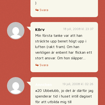
)
Svara
18 juli, 2008 kl. 23:37
Körv
Min första tanke var att han
sträckte upp benet högt upp i
luften (rakt fram). Om han
verkligen är enbent har flickan ett
stort ansvar. Om hon släpper…
Svara
19 juli, 2008 kl. 02:26
Annchen
#20 Ubbelubb, jo det är därför jag
spenderar tid i huset intill dagiset
för att utbilda mig till