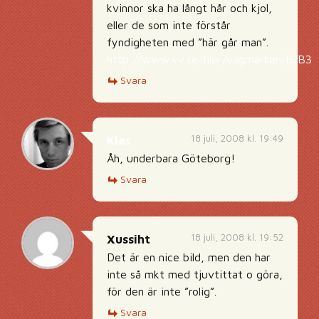
kvinnor ska ha långt hår och kjol,
eller de som inte förstår
fyndigheten med ”här går man”.
http://www.vv.se/filer/vagmarken/B/B3.j
Svara
18 juli, 2008 kl. 19:49
Klas
Åh, underbara Göteborg!
Svara
18 juli, 2008 kl. 19:52
Xussiht
Det är en nice bild, men den har
inte så mkt med tjuvtittat o göra,
för den är inte ”rolig”.
Svara