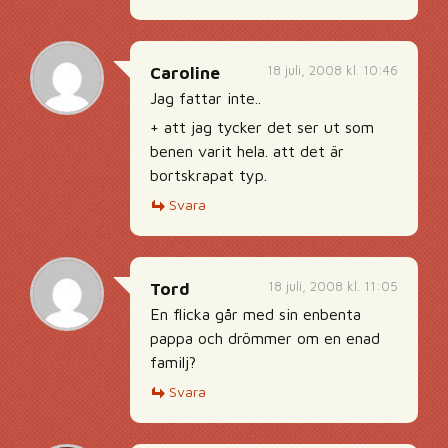
18 juli, 2008 kl. 10:46
Caroline
Jag fattar inte..
+ att jag tycker det ser ut som
benen varit hela. att det är
bortskrapat typ.
Svara
18 juli, 2008 kl. 11:05
Tord
En flicka går med sin enbenta
pappa och drömmer om en enad
familj?
Svara