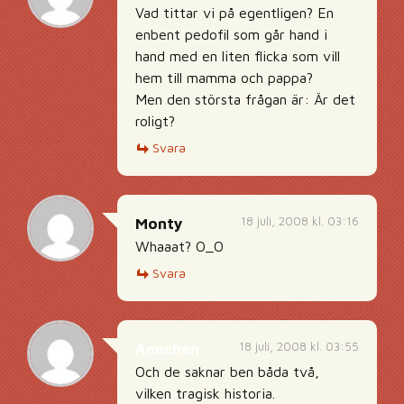
Vad tittar vi på egentligen? En
enbent pedofil som går hand i
hand med en liten flicka som vill
hem till mamma och pappa?
Men den största frågan är: Är det
roligt?
Svara
18 juli, 2008 kl. 03:16
Monty
Whaaat? O_O
Svara
18 juli, 2008 kl. 03:55
Annchen
Och de saknar ben båda två,
vilken tragisk historia.