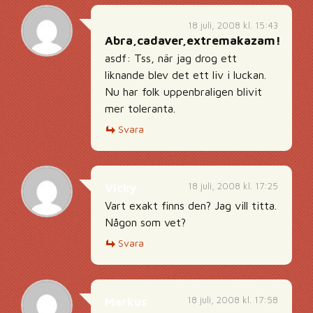
18 juli, 2008 kl. 15:43
Abra,cadaver,extremakazam!
asdf: Tss, när jag drog ett
liknande blev det ett liv i luckan.
Nu har folk uppenbraligen blivit
mer toleranta.
Svara
18 juli, 2008 kl. 17:25
Vicky
Vart exakt finns den? Jag vill titta.
Någon som vet?
Svara
18 juli, 2008 kl. 17:58
Markus