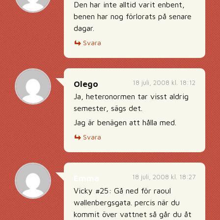
Den har inte alltid varit enbent,
benen har nog förlorats på senare
dagar.
Svara
18 juli, 2008 kl. 18:12
Olego
Ja, heteronormen tar visst aldrig
semester, sägs det.
Jag är benägen att hålla med.
Svara
18 juli, 2008 kl. 18:27
Emma
Vicky #25: Gå ned för raoul
wallenbergsgata. percis när du
kommit över vattnet så går du åt