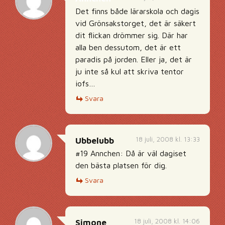
Det finns både lärarskola och dagis
vid Grönsakstorget, det är säkert
dit flickan drömmer sig. Där har
alla ben dessutom, det är ett
paradis på jorden. Eller ja, det är
ju inte så kul att skriva tentor
iofs…
Svara
18 juli, 2008 kl. 13:33
Ubbelubb
#19 Annchen: Då är väl dagiset
den bästa platsen för dig.
Svara
18 juli, 2008 kl. 14:06
Simone