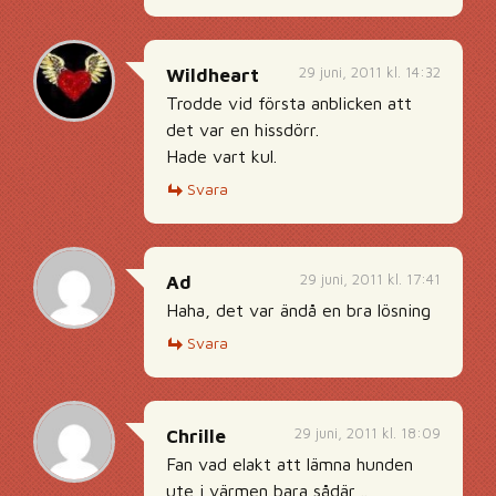
29 juni, 2011 kl. 14:32
Wildheart
Trodde vid första anblicken att
det var en hissdörr.
Hade vart kul.
Svara
29 juni, 2011 kl. 17:41
Ad
Haha, det var ändå en bra lösning
Svara
29 juni, 2011 kl. 18:09
Chrille
Fan vad elakt att lämna hunden
ute i värmen bara sådär ..