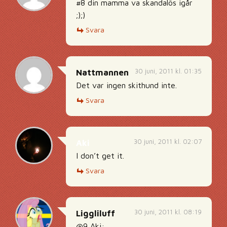
#8 din mamma va skandalös igår
;);)
Svara
30 juni, 2011 kl. 01:35
Nattmannen
Det var ingen skithund inte.
Svara
30 juni, 2011 kl. 02:07
Aki
I don’t get it.
Svara
30 juni, 2011 kl. 08:19
Liggliluff
@9 Aki: