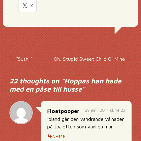
X
Inläggsnavigering
←
”Sushi.”
Oh, Stupid Sweet Child O’ Mine
→
22 thoughts on “
Hoppas han hade
med en påse till husse
”
29 juni, 2011 kl. 14:23
Floatpooper
Ibland går den vandrande vålnaden
på toaletten som vanliga män.
Svara