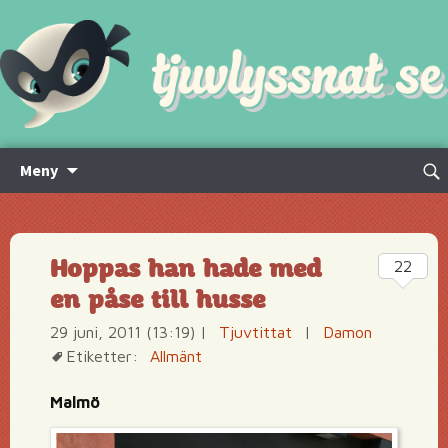
Hoppa
Sök
Meny
till
efte
innehåll
Hoppas han hade med
22
en påse till husse
29 juni, 2011 (13:19)
|
Tjuvtittat
|
Damon
Etiketter:
Allmänt
Malmö