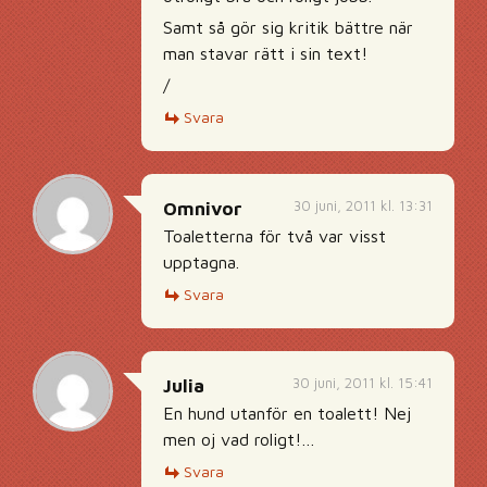
Samt så gör sig kritik bättre när
man stavar rätt i sin text!
/
Svara
30 juni, 2011 kl. 13:31
Omnivor
Toaletterna för två var visst
upptagna.
Svara
30 juni, 2011 kl. 15:41
Julia
En hund utanför en toalett! Nej
men oj vad roligt!…
Svara