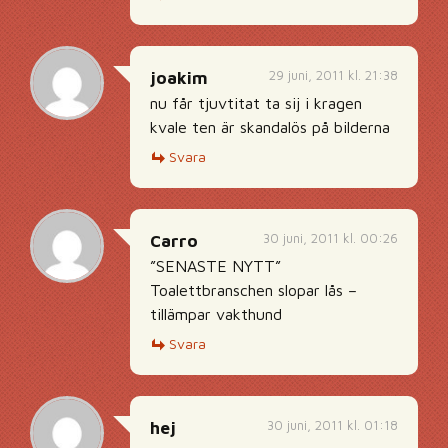
29 juni, 2011 kl. 21:38
joakim
nu får tjuvtitat ta sij i kragen
kvale ten är skandalös på bilderna
Svara
30 juni, 2011 kl. 00:26
Carro
”SENASTE NYTT”
Toalettbranschen slopar lås –
tillämpar vakthund
Svara
30 juni, 2011 kl. 01:18
hej