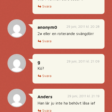
Svara
29 juni, 2011 kl. 20:28
anonym0
2# eller en roterande svängdörr
Svara
29 juni, 2011 kl. 21:09
g
Kö?
Svara
29 juni, 2011 kl. 21:19
Anders
Han lär ju inte ha behövt låsa iaf
Svara