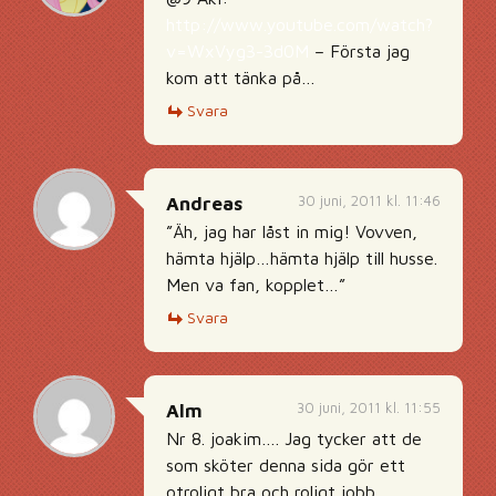
http://www.youtube.com/watch?
v=WxVyg3-3d0M
– Första jag
kom att tänka på…
Svara
30 juni, 2011 kl. 11:46
Andreas
”Äh, jag har låst in mig! Vovven,
hämta hjälp…hämta hjälp till husse.
Men va fan, kopplet…”
Svara
30 juni, 2011 kl. 11:55
Alm
Nr 8. joakim…. Jag tycker att de
som sköter denna sida gör ett
otroligt bra och roligt jobb.