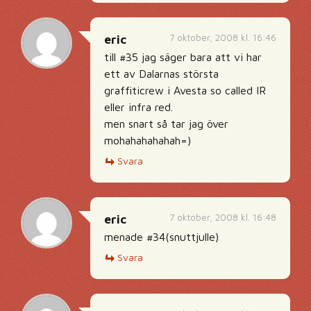
7 oktober, 2008 kl. 16:46
eric
till #35 jag säger bara att vi har
ett av Dalarnas största
graffiticrew i Avesta so called IR
eller infra red.
men snart så tar jag över
mohahahahahah=)
Svara
7 oktober, 2008 kl. 16:48
eric
menade #34(snuttjulle)
Svara