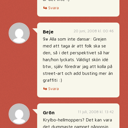
Svara
20 juni, 2008 kl. 00:46
Beje
9# Alla som inte dansar: Grejen
med att taga är att folk ska se
den, så i det perspektivet så har
han/hon lyckats. Väldigt skön idé
btw, själv föredrar jag att kolla på
street-art och add busting mer än
graffiti :)
Svara
11 juli, 2008 kl. 13:42
Grön
Krylbo-hellmoppers? Det kan vara
det dummaste namnet någonsin…