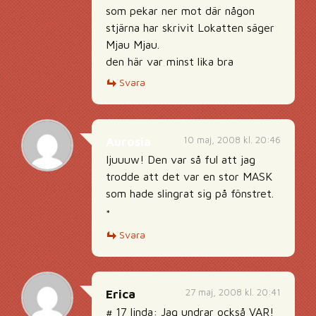
som pekar ner mot där någon
stjärna har skrivit Lokatten säger
Mjau Mjau.
den här var minst lika bra
Svara
10 maj, 2008 kl. 20:46
Aurosia
Ijuuuw! Den var så ful att jag
trodde att det var en stor MASK
som hade slingrat sig på fönstret.
*
Svara
27 maj, 2008 kl. 20:41
Erica
# 17 linda: Jag undrar också VAR!