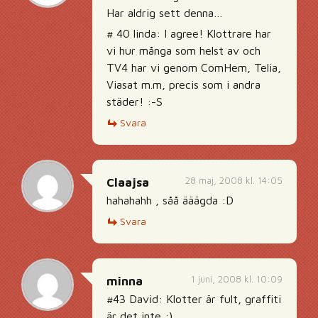
Har aldrig sett denna…
# 40 linda: I agree! Klottrare har
vi hur många som helst av och
TV4 har vi genom ComHem, Telia,
Viasat m.m, precis som i andra
städer! :-S
Svara
28 maj, 2008 kl. 14:05
Claajsa
hahahahh , såå ääägda :D
Svara
1 juni, 2008 kl. 10:09
minna
#43 David: Klotter är fult, graffiti
är det inte :)