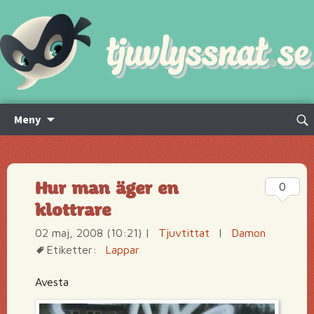
Hoppa
Sök
Meny
till
efte
innehåll
Hur man äger en
0
klottrare
02 maj, 2008 (10:21)
|
Tjuvtittat
|
Damon
Etiketter:
Lappar
Avesta