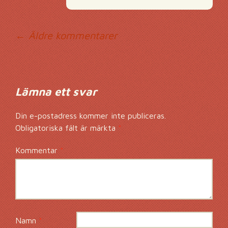
Kommentarsnavig
← Äldre kommentarer
Lämna ett svar
Din e-postadress kommer inte publiceras.
Obligatoriska fält är märkta
*
Kommentar
*
Namn
*