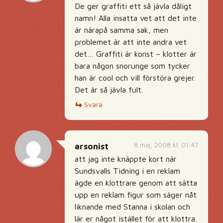
De ger graffiti ett så jävla dåligt
namn! Alla insatta vet att det inte
är närapå samma sak, men
problemet är att inte andra vet
det… Graffiti är konst – klotter är
bara någon snorunge som tycker
han är cool och vill förstöra grejer.
Det är så jävla fult.
Svara
8 maj, 2008 kl. 01:47
arsonist
att jag inte knäppte kort när
Sundsvalls Tidning i en reklam
ägde en klottrare genom att sätta
upp en reklam figur som säger nåt
liknande med Stanna i skolan och
lär er något istället för att klottra.