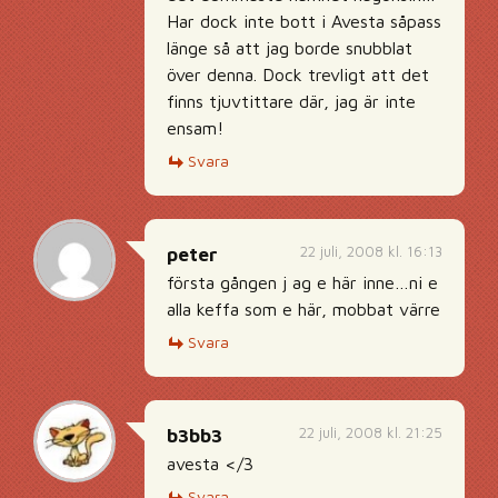
Har dock inte bott i Avesta såpass
länge så att jag borde snubblat
över denna. Dock trevligt att det
finns tjuvtittare där, jag är inte
ensam!
Svara
22 juli, 2008 kl. 16:13
peter
första gången j ag e här inne…ni e
alla keffa som e här, mobbat värre
Svara
22 juli, 2008 kl. 21:25
b3bb3
avesta </3
Svara