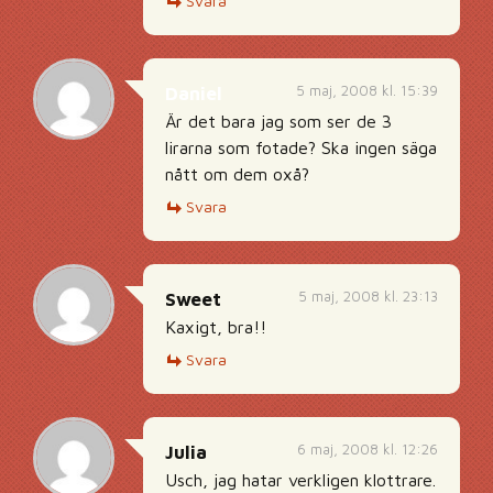
Svara
5 maj, 2008 kl. 15:39
Daniel
Är det bara jag som ser de 3
lirarna som fotade? Ska ingen säga
nått om dem oxå?
Svara
5 maj, 2008 kl. 23:13
Sweet
Kaxigt, bra!!
Svara
6 maj, 2008 kl. 12:26
Julia
Usch, jag hatar verkligen klottrare.