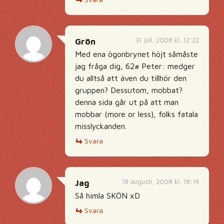
31 juli, 2008 kl. 12:22
Grön
Med ena ögonbrynet höjt såmåste
jag fråga dig, 62# Peter: medger
du alltså att även du tillhör den
gruppen? Dessutom, mobbat?
denna sida går ut på att man
mobbar (more or less), folks fatala
misslyckanden.
Svara
18 augusti, 2008 kl. 18:14
Jag
Så himla SKÖN xD
Svara