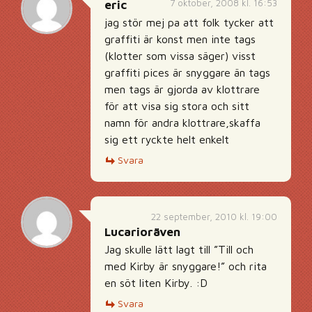
7 oktober, 2008 kl. 16:53
eric
jag stör mej pa att folk tycker att
graffiti är konst men inte tags
(klotter som vissa säger) visst
graffiti pices är snyggare än tags
men tags är gjorda av klottrare
för att visa sig stora och sitt
namn för andra klottrare,skaffa
sig ett ryckte helt enkelt
Svara
22 september, 2010 kl. 19:00
Lucarioräven
Jag skulle lätt lagt till ”Till och
med Kirby är snyggare!” och rita
en söt liten Kirby. :D
Svara