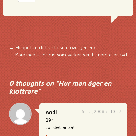
Inläggsnavigering
←
Hoppet är det sista som överger en?
Koreanen – för dig som varken ser till nord eller syd
→
0 thoughts on “
Hur man äger en
klottrare
”
5 maj, 2008 kl. 10:27
Andi
29#
Jo, det är så!