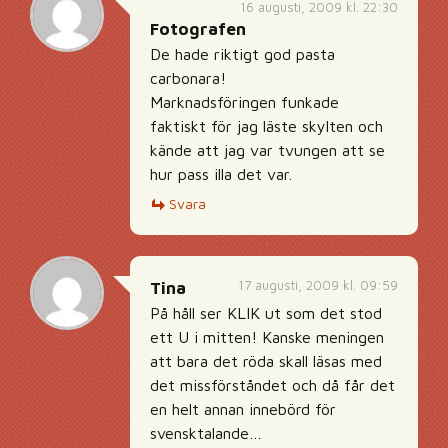
16 augusti, 2009 kl. 22:30
Fotografen
De hade riktigt god pasta
carbonara!
Marknadsföringen funkade
faktiskt för jag läste skylten och
kände att jag var tvungen att se
hur pass illa det var.
Svara
17 augusti, 2009 kl. 09:59
Tina
På håll ser KLIK ut som det stod
ett U i mitten! Kanske meningen
att bara det röda skall läsas med
det missförståndet och då får det
en helt annan innebörd för
svensktalande…