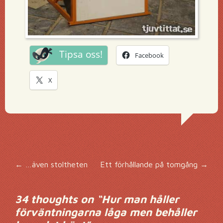
Tipsa oss!
Facebook
X
Inläggsnavigering
←
…även stoltheten
Ett förhållande på tomgång
→
34 thoughts on “
Hur man håller
förväntningarna låga men behåller