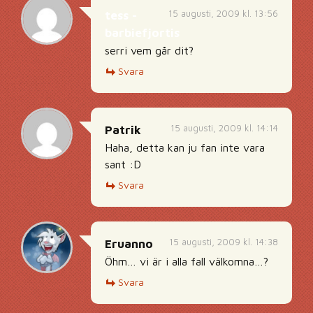
15 augusti, 2009 kl. 13:56
tess -
barbiefjortis
serri vem går dit?
Svara
15 augusti, 2009 kl. 14:14
Patrik
Haha, detta kan ju fan inte vara
sant :D
Svara
15 augusti, 2009 kl. 14:38
Eruanno
Öhm… vi är i alla fall välkomna…?
Svara