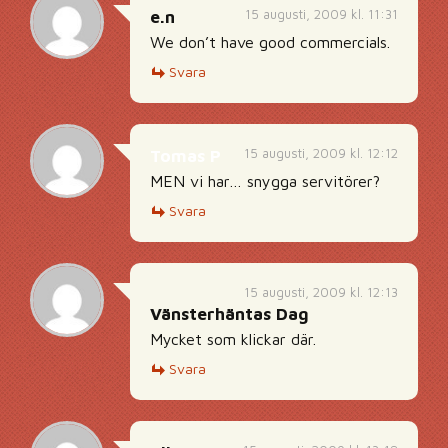
15 augusti, 2009 kl. 11:31
e.n
We don’t have good commercials.
Svara
15 augusti, 2009 kl. 12:12
Tomas P
MEN vi har… snygga servitörer?
Svara
15 augusti, 2009 kl. 12:13
Vänsterhäntas Dag
Mycket som klickar där.
Svara