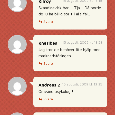
15 augusti, 2009 kl. 13:18
Kilroy
Skandinavisk bar…. Tja… Då borde
de ju ha billig sprit i alla fall..
Svara
15 augusti, 2009 kl. 13:23
Knasibas
Jag tror de behöver lite hjälp med
marknadsföringen…
Svara
15 augusti, 2009 kl. 13:35
Andreas 2
Omvänd psykologi!
Svara