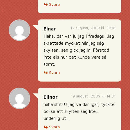
Svara
17 augusti, 2009 kl. 13:36
Einar
Haha, där var ju jag i fredags! Jag
skrattade mycket när jag såg
skylten, sen gick jag in. Förstod
inte alls hur det kunde vara så
tomt.
Svara
19 augusti, 2009 kl. 14:31
Elinor
haha shit!!! jag va där igår, tyckte
också att skylten såg lite…
underlig ut…
Svara