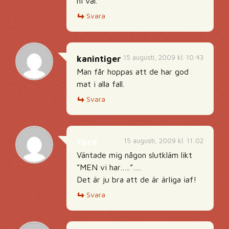
ni väl.
Svara
15 augusti, 2009 kl. 10:43
kanintiger
Man får hoppas att de har god
mat i alla fall.
Svara
15 augusti, 2009 kl. 11:02
Tord
Väntade mig någon slutkläm likt
”MEN vi har…..”….
Det är ju bra att de är ärliga iaf!
Svara