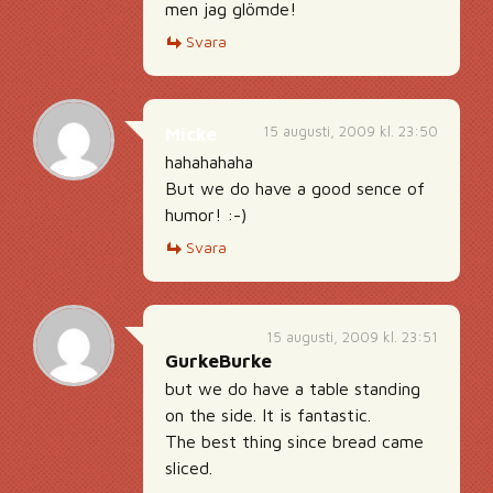
men jag glömde!
Svara
15 augusti, 2009 kl. 23:50
Micke
hahahahaha
But we do have a good sence of
humor! :-)
Svara
15 augusti, 2009 kl. 23:51
GurkeBurke
but we do have a table standing
on the side. It is fantastic.
The best thing since bread came
sliced.