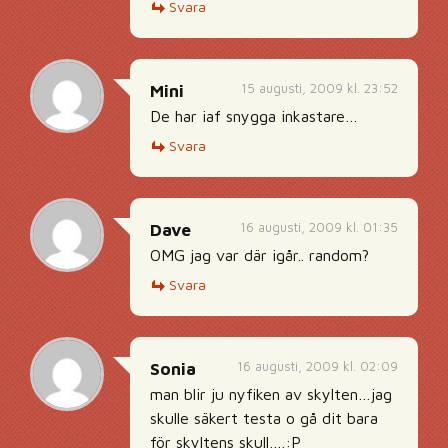
Svara
15 augusti, 2009 kl. 23:52
Mini
De har iaf snygga inkastare…
Svara
16 augusti, 2009 kl. 01:35
Dave
OMG jag var där igår.. random?
Svara
16 augusti, 2009 kl. 02:09
Sonia
man blir ju nyfiken av skylten…jag
skulle säkert testa o gå dit bara
för skyltens skull….:P