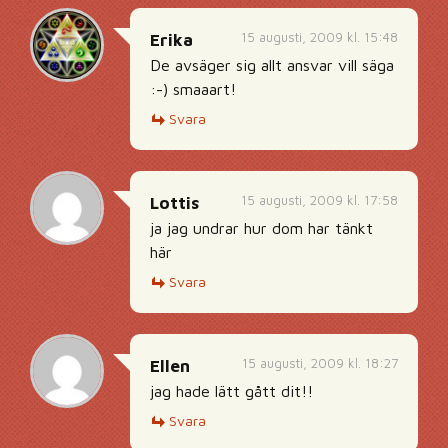
15 augusti, 2009 kl. 15:48
Erika
De avsäger sig allt ansvar vill säga
:-) smaaart!
Svara
15 augusti, 2009 kl. 17:58
Lottis
ja jag undrar hur dom har tänkt
här
Svara
15 augusti, 2009 kl. 18:27
Ellen
jag hade lätt gått dit!!
Svara