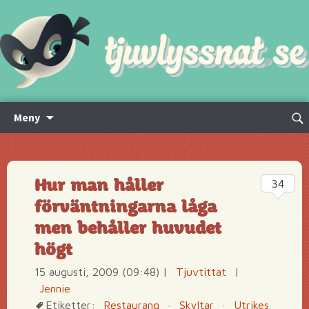
Hoppa
Sök
Meny
till
efte
innehåll
Hur man håller
34
förväntningarna låga
men behåller huvudet
högt
15 augusti, 2009 (09:48)
|
Tjuvtittat
|
Jennie
Etiketter:
Restaurang
·
Skyltar
·
Utrikes