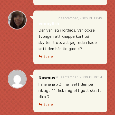
2 september, 2009 kl. 13:49
emmylish
Där var jag i lördags. Var också
tvungen att knäppa kort på
skylten trots att jag redan hade
sett den här tidigare :P
Svara
20 september, 2009 kl. 19:54
Rasmus
hahahaha xD…har sett den på
riktigt ^^..fick mig ett gott skratt
då xD
Svara