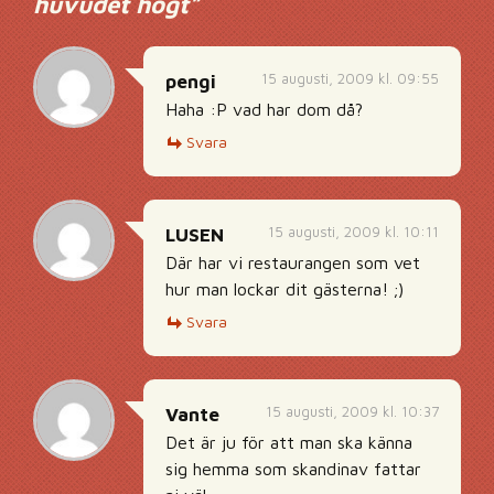
huvudet högt
”
15 augusti, 2009 kl. 09:55
pengi
Haha :P vad har dom då?
Svara
15 augusti, 2009 kl. 10:11
LUSEN
Där har vi restaurangen som vet
hur man lockar dit gästerna! ;)
Svara
15 augusti, 2009 kl. 10:37
Vante
Det är ju för att man ska känna
sig hemma som skandinav fattar