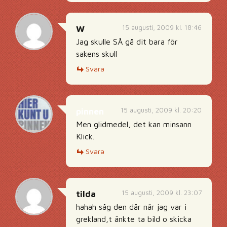
15 augusti, 2009 kl. 18:46
W
Jag skulle SÅ gå dit bara för
sakens skull
Svara
15 augusti, 2009 kl. 20:20
pinnen
Men glidmedel, det kan minsann
Klick.
Svara
15 augusti, 2009 kl. 23:07
tilda
hahah såg den där när jag var i
grekland,t änkte ta bild o skicka