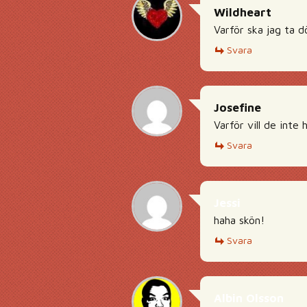
Wildheart
Varför ska jag ta d
Svara
Josefine
Varför vill de inte
Svara
Jessi
haha skön!
Svara
Albin Olsson