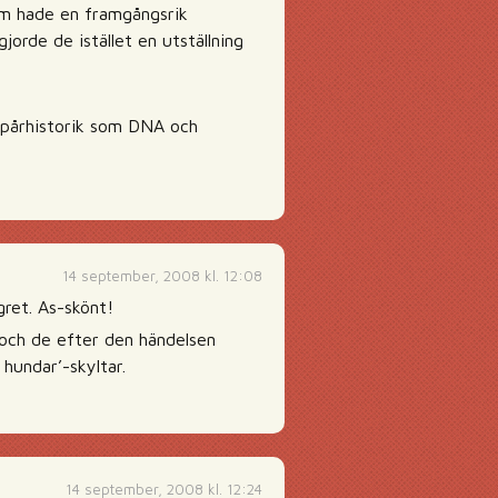
om hade en framgångsrik
orde de istället en utställning
 spårhistorik som DNA och
14 september, 2008 kl. 12:08
gret. As-skönt!
 och de efter den händelsen
 hundar’-skyltar.
14 september, 2008 kl. 12:24