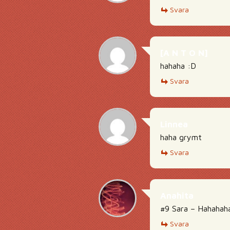
Svara
[A N T O N]
hahaha :D
Svara
Linnea
haha grymt
Svara
Anahita
#9 Sara – Hahahah
Svara