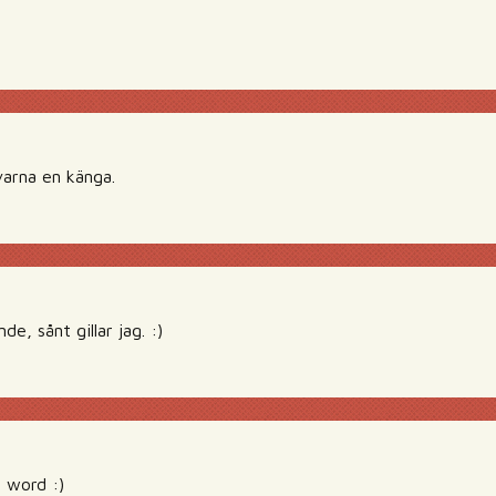
varna en känga.
e, sånt gillar jag. :)
 word :)