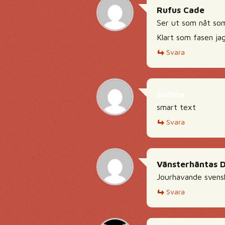
Rufus Cade
Ser ut som nåt som
Klart som fasen ja
Svara
Sabina
smart text
Svara
Vänsterhäntas 
Jourhavande svenskl
Svara