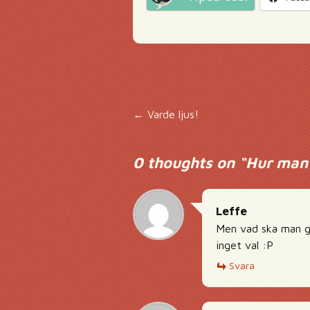
Inläggsnavigering
←
Varde ljus!
0 thoughts on “
Hur man 
Leffe
Men vad ska man gö
inget val :P
Svara