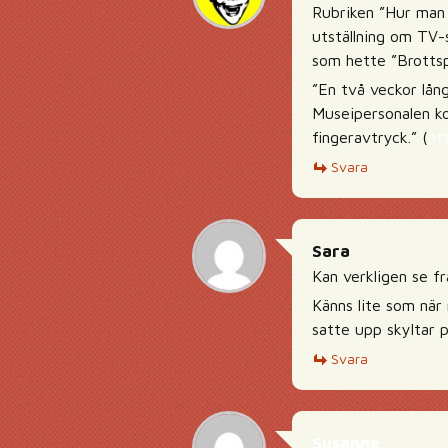
Rubriken ”Hur man
utställning om TV-
som hette ”Brottsp
”En två veckor lång
Museipersonalen ko
fingeravtryck.” (
ht
Svara
Sara
Kan verkligen se fr
Känns lite som när
satte upp skyltar på
Svara
Susanne