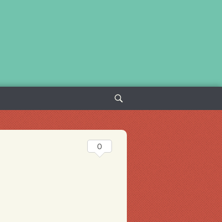
Sök
efter:
0