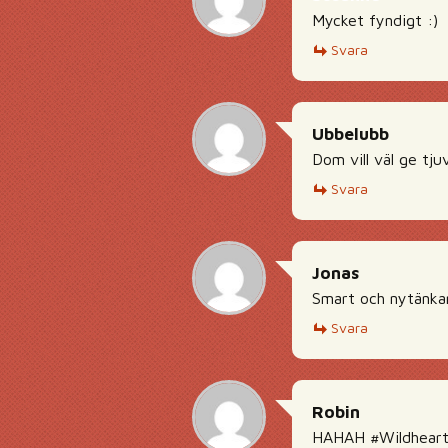
Mycket fyndigt :)
Svara
Ubbelubb
Dom vill väl ge tju
Svara
Jonas
Smart och nytänkand
Svara
Robin
HAHAH #Wildheart