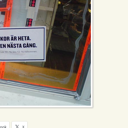
book
X