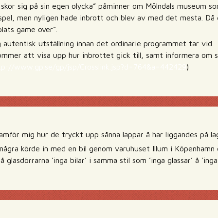
 skor sig på sin egen olycka” påminner om Mölndals museum s
spel, men nyligen hade inbrott och blev av med det mesta. Då gj
lats game over”.
 autentisk utställning innan det ordinarie programmet tar vid.
mmer att visa upp hur inbrottet gick till, samt informera om
tp://www.gp.se/gp/jsp/Crosslink.jsp?d=764&a=442429
)
amför mig hur de tryckt upp sånna lappar å har liggandes på la
 några körde in med en bil genom varuhuset Illum i Köpenhamn
 glasdörrarna ’inga bilar’ i samma stil som ’inga glassar’ å ’inga