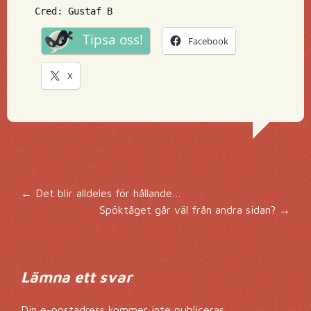
Cred: Gustaf B
Tipsa oss!
Facebook
X
Inläggsnavigering
←
Det blir alldeles för hållande…
Spöktåget går väl från andra sidan?
→
Lämna ett svar
Din e-postadress kommer inte publiceras.