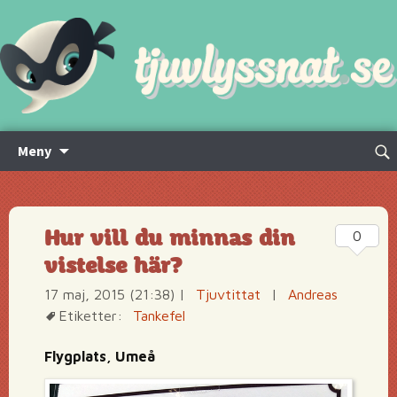
Hoppa
Sök
Meny
till
efte
innehåll
Hur vill du minnas din
0
vistelse här?
17 maj, 2015 (21:38)
|
Tjuvtittat
|
Andreas
Etiketter:
Tankefel
Flygplats, Umeå