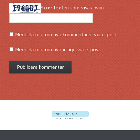
Skriv texten som visas ovan:
Meddela mig om nya kommentarer via e-post.
Meddela mig om nya inlägg via e-post.