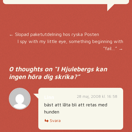
Inläggsnavigering
←
Slopad paketutdelning hos ryska Posten
I spy with my little eye, something beginning with
”fail…”
→
0 thoughts on “
I Hjulebergs kan
ingen höra dig skrika?
”
28 maj, 2008 kl. 16:58
Linn
bäst att låta bli att retas med
hunden
Svara