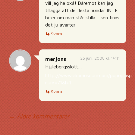
vill jag ha oxå! Däremot kan jag
tillägga att de flesta hundar INTE
biter om man står stilla… sen finns
det ju avarter
Svara
25 juni, 2008 kl. 14:11
marjons
Hjulebergsslott…
http://www.ekomuseum.com/popup.asp?
num=71&l=1
Svara
Kommentarsnavig
← Äldre kommentarer