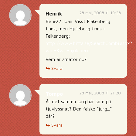
28 maj, 2008 kl. 19:38
Henrik
Re #22 Juan. Visst Flakenberg
finns, men Hjuleberg finns i
Falkenberg;
http://www.hitta.se/SearchCombi.aspx?
vad=&var=hjuleberg
Vem är amatör nu?
Svara
28 maj, 2008 kl. 21:20
Tompa
Är det samma jurg här som på
tjuvlyssnat? Den falske ”jurg_”
där?
Svara