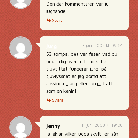
Den där kommentaren var ju
lugnande.
Svara
3 juni, 2008 kl. 09:54
jurg
53 tompa: det var fasen vad du
oroar dig över mitt nick. På
tjuvtittat fungerar jurg, på
tjuvlyssnat är jag dömd att
använda _jurg eller jurg_. Lätt
som en kanin!
Svara
11 juni, 2008 kl. 19:08
jenny
ja jäklar vilken udda skylt! en sån