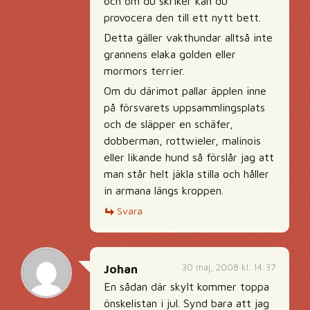
och om du skriker kan du
provocera den till ett nytt bett.
Detta gäller vakthundar alltså inte
grannens elaka golden eller
mormors terrier.
Om du därimot pallar äpplen inne
på försvarets uppsammlingsplats
och de släpper en schäfer,
dobberman, rottwieler, malinois
eller likande hund så förslår jag att
man står helt jäkla stilla och håller
in armana längs kroppen.
Svara
30 maj, 2008 kl. 14:37
Johan
En sådan där skylt kommer toppa
önskelistan i jul. Synd bara att jag