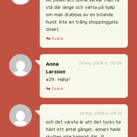
stå där länge och vänta på hjälp
om man drabbas av en bitande
hund. Inte en trång shoppinggata
direkt.
Svara
29 maj, 2008 kl. 09:08
Anna
Larsson
#29: Haha!
Svara
29 maj, 2008 kl. 09:33
Tilda
och det värsta är att det tycks ha
hänt ett antal gånger, annars hade
skylten inte hamnat där :P