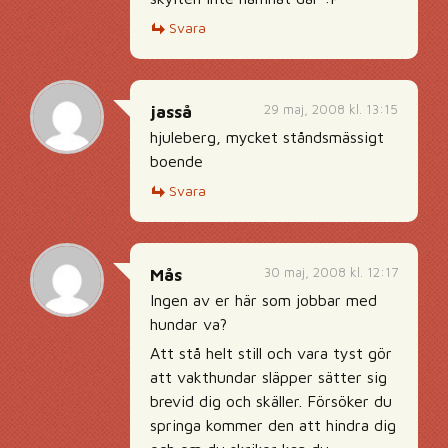
Svara
29 maj, 2008 kl. 13:15
jasså
hjuleberg, mycket ståndsmässigt
boende
Svara
30 maj, 2008 kl. 12:17
Mås
Ingen av er här som jobbar med
hundar va?
Att stå helt still och vara tyst gör
att vakthundar släpper sätter sig
brevid dig och skäller. Försöker du
springa kommer den att hindra dig