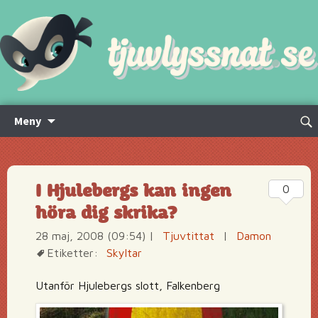
Hoppa
Sök
Meny
till
efte
innehåll
I Hjulebergs kan ingen
0
höra dig skrika?
28 maj, 2008 (09:54)
|
Tjuvtittat
|
Damon
Etiketter:
Skyltar
Utanför Hjulebergs slott, Falkenberg