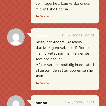
bor i lägenhet, kanske ska önska
mig ett slott också.
Svara
31 maj, 2008 kl. 00:01
Josefin
Jasså, har Anders Treschow
skaffat sig en vakthund? Borde
man ju vetat när man känner de
som bor där.. ^^
Måste vara en opålitlig hund isåfall
eftersom de sätter upp en sån här
skylt…
Svara
2 juni, 2008 kl. 21:21
hanna