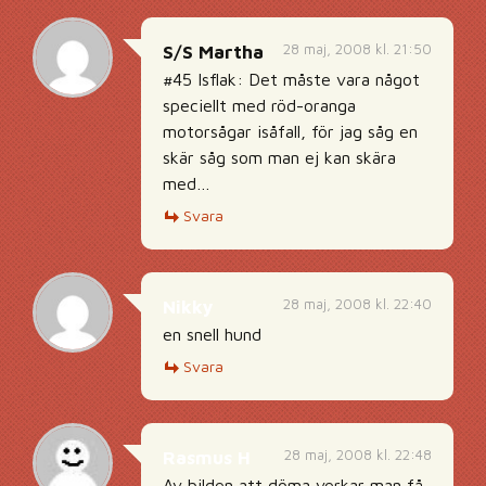
28 maj, 2008 kl. 21:50
S/S Martha
#45 Isflak: Det måste vara något
speciellt med röd-oranga
motorsågar isåfall, för jag såg en
skär såg som man ej kan skära
med…
Svara
28 maj, 2008 kl. 22:40
Nikky
en snell hund
Svara
28 maj, 2008 kl. 22:48
Rasmus H
Av bilden att döma verkar man få