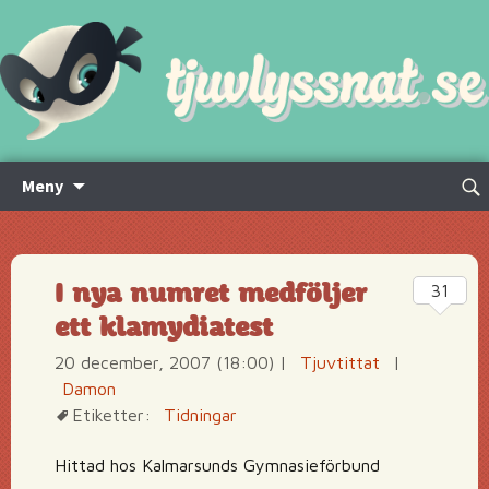
Hoppa
Sök
Meny
till
efte
innehåll
I nya numret medföljer
31
ett klamydiatest
20 december, 2007 (18:00)
|
Tjuvtittat
|
Damon
Etiketter:
Tidningar
Hittad hos Kalmarsunds Gymnasieförbund