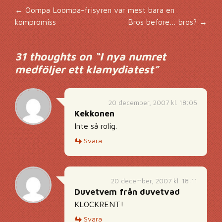
Inläggsnavigering
←
Oompa Loompa-frisyren var mest bara en
kompromiss
Bros before… bros?
→
31 thoughts on “
I nya numret
medföljer ett klamydiatest
”
20 december, 2007 kl. 18:05
Kekkonen
Inte så rolig.
Svara
20 december, 2007 kl. 18:11
Duvetvem från duvetvad
KLOCKRENT!
Svara