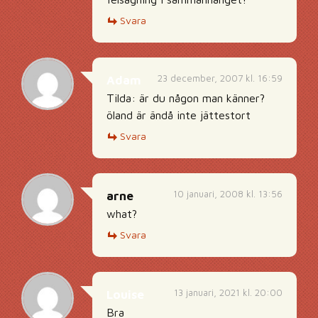
Svara
23 december, 2007 kl. 16:59
Adam
Tilda: är du någon man känner?
öland är ändå inte jättestort
Svara
10 januari, 2008 kl. 13:56
arne
what?
Svara
13 januari, 2021 kl. 20:00
Louise
Bra