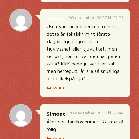
20 december, 2007 kl. 22:27
slipzen
Usch vad jag känner mig oren nu,
detta är faktiskt mitt första
klagoinlägg någonsin på
tjuvlyssnat eller tjuvtittat, men
seriöst, hur kul var den här på en
skala? KKK hade ju varit en sak
men herregud, är alla så snuskiga
och enkelspåriga?
Svara
20 december, 2007 kl. 22:44
Simone
Återigen tandlös humor…?? Inte så
rolig…
Svara