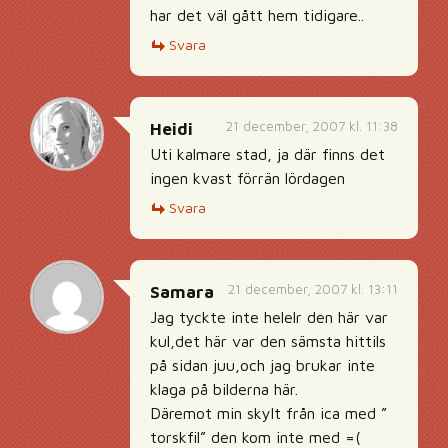
har det väl gått hem tidigare..
Svara
21 december, 2007 kl. 11:38
Heidi
Uti kalmare stad, ja där finns det
ingen kvast förrän lördagen
Svara
21 december, 2007 kl. 13:11
Samara
Jag tyckte inte helelr den här var
kul,det här var den sämsta hittils
på sidan juu,och jag brukar inte
klaga på bilderna här.
Däremot min skylt från ica med ”
torskfil” den kom inte med =(