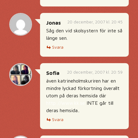
20 december, 2007 kl. 20:45
Jonas
Såg den vid skolsystern för inte så
länge sen.
Svara
20 december, 2007 kl. 20:59
Sofia
även katrineholmskuriren har en
mindre lyckad förkortning överallt
utom på deras hemsida där
http://www.kk.se
INTE går till
deras hemsida..
Svara