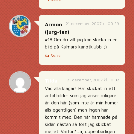
21 december, 2007 kl. 00:39
Armon
(jurg-fan)
#18 Om du vill jag kan skicka in en
bild på Kalmars kanotklubb. ;)
Svara
21 december, 2007 kl. 10:32
Tilda
Vad alla klagar! Har skickat in ett
antal bilder som jag anser roligare
än den här (som inte är min humor
alls egentligen) men ingen har
kommit med. Den här hamnade på
sidan nästan så fort jag skickat
mejlet. Varför? Ja, uppenbarligen