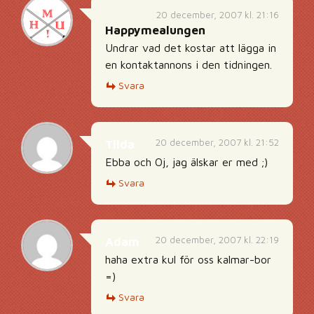
20 december, 2007 kl. 21:16
Happymealungen
Undrar vad det kostar att lägga in
en kontaktannons i den tidningen.
Svara
20 december, 2007 kl. 21:52
Tilda
Ebba och Oj, jag älskar er med ;)
Svara
20 december, 2007 kl. 22:19
Adam
haha extra kul för oss kalmar-bor
=)
Svara