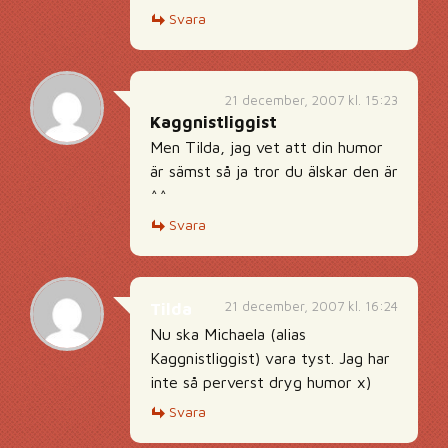
Svara
21 december, 2007 kl. 15:23
Kaggnistliggist
Men Tilda, jag vet att din humor
är sämst så ja tror du älskar den är
^^
Svara
21 december, 2007 kl. 16:24
Tilda
Nu ska Michaela (alias
Kaggnistliggist) vara tyst. Jag har
inte så perverst dryg humor x)
Svara