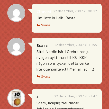
22 december, 2007 kl. 00:22
Cineast
Hm. Inte kul alls. Basta.
Svara
22 december, 2007 kl. 11:55
Scars
Sitel Nordic här i Örebro har ju
nyligen bytt man till K3, KKK
någon som tycker detta verkar
lite ogenomtänkt? Mer än jag… ;)
Svara
22 december, 2007 kl. 23:47
J.
Scars, lämplig freudiansk
felsägning i sammanhanget!