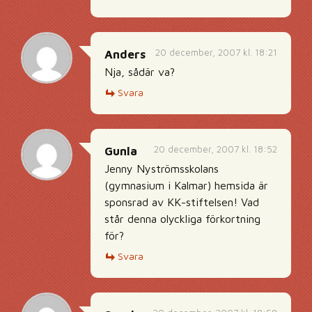
20 december, 2007 kl. 18:21
Anders
Nja, sådär va?
Svara
20 december, 2007 kl. 18:52
Gunla
Jenny Nyströmsskolans
(gymnasium i Kalmar) hemsida är
sponsrad av KK-stiftelsen! Vad
står denna olyckliga förkortning
för?
Svara