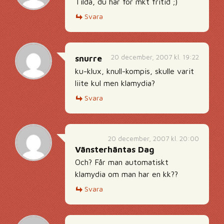
Tilda, du har för mkt fritid ;)
Svara
20 december, 2007 kl. 19:22
snurre
ku-klux, knull-kompis, skulle varit
liite kul men klamydia?
Svara
20 december, 2007 kl. 20:00
Vänsterhäntas Dag
Och? Får man automatiskt
klamydia om man har en kk??
Svara