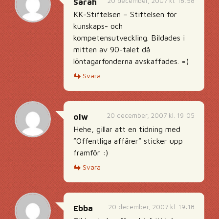
20 december, 2007 kl. 18:58
Sarah
KK-Stiftelsen – Stiftelsen för
kunskaps- och
kompetensutveckling. Bildades i
mitten av 90-talet då
löntagarfonderna avskaffades. =)
Svara
20 december, 2007 kl. 19:05
olw
Hehe, gillar att en tidning med
”Offentliga affärer” sticker upp
framför :)
Svara
20 december, 2007 kl. 19:18
Ebba