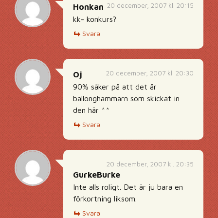
20 december, 2007 kl. 20:15
Honkan
kk- konkurs?
Svara
20 december, 2007 kl. 20:30
Oj
90% säker på att det är
ballonghammarn som skickat in
den här ^^
Svara
20 december, 2007 kl. 20:35
GurkeBurke
Inte alls roligt. Det är ju bara en
förkortning liksom.
Svara