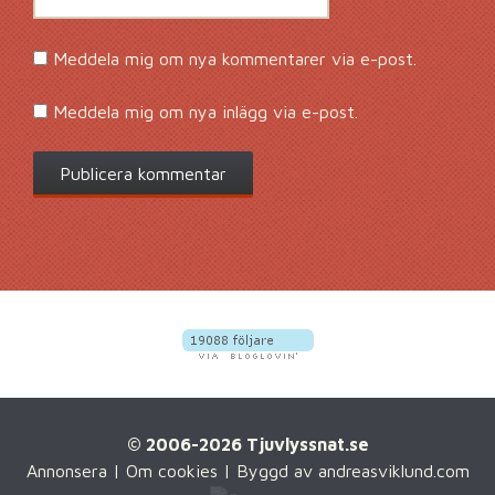
Meddela mig om nya kommentarer via e-post.
Meddela mig om nya inlägg via e-post.
© 2006-2026 Tjuvlyssnat.se
Annonsera
|
Om cookies
| Byggd av
andreasviklund.com