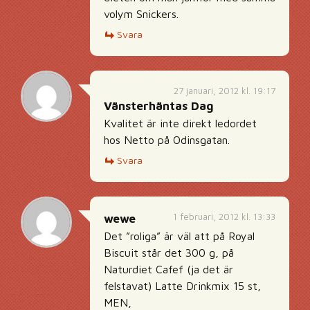
volym Snickers.
Svara
27 januari, 2012 kl. 19:17
Vänsterhäntas Dag
Kvalitet är inte direkt ledordet
hos Netto på Odinsgatan.
Svara
1 februari, 2012 kl. 13:33
wewe
Det ”roliga” är väl att på Royal
Biscuit står det 300 g, på
Naturdiet Cafef (ja det är
felstavat) Latte Drinkmix 15 st,
MEN,