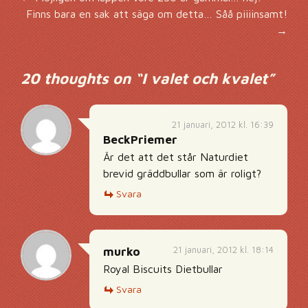
Inläggsnavigering
Finns bara en sak att säga om detta… Såå piiiinsamt!
→
20 thoughts on “
I valet och kvalet
”
21 januari, 2012 kl. 16:39
BeckPriemer
Är det att det står Naturdiet
brevid gräddbullar som är roligt?
Svara
21 januari, 2012 kl. 18:14
murko
Royal Biscuits Dietbullar
Svara