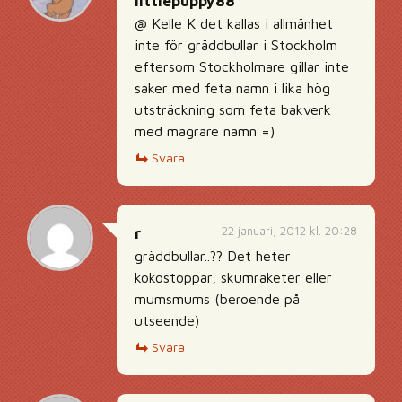
littlepuppy88
@ Kelle K det kallas i allmänhet
inte för gräddbullar i Stockholm
eftersom Stockholmare gillar inte
saker med feta namn i lika hög
utsträckning som feta bakverk
med magrare namn =)
Svara
22 januari, 2012 kl. 20:28
r
gräddbullar..?? Det heter
kokostoppar, skumraketer eller
mumsmums (beroende på
utseende)
Svara