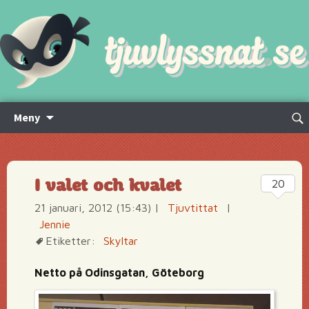
Hoppa
Sök
Meny
till
efte
innehåll
I valet och kvalet
20
21 januari, 2012 (15:43)
|
Tjuvtittat
|
Jennie
Etiketter:
Skyltar
Netto på Odinsgatan, Göteborg