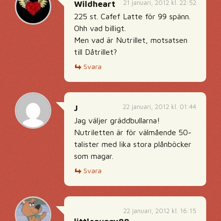
21 januari, 2012 kl. 22:52
Wildheart
225 st. Cafef Latte för 99 spänn.
Ohh vad billigt.
Men vad är Nutrillet, motsatsen
till Dåtrillet?
Svara
22 januari, 2012 kl. 01:44
J
Jag väljer gräddbullarna!
Nutriletten är för välmående 50-
talister med lika stora plånböcker
som magar.
Svara
22 januari, 2012 kl. 16:15