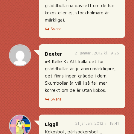
gräddbullarna oavsett om de har
kokos eller ej, stockholmare är
märkliga).
Svara
21 januari, 2012 kl. 19:26
Dexter
#3 Kelle K: Att kalla det för
gräddbullar är ju ännu märkligare,
det finns ingen grädde i dem.
Skumbollar är väl i så fall mer
korrekt om de är utan kokos.
Svara
21 januari, 2012 kl. 19:41
Liggli
Kokosboll, pärlsockersboll…