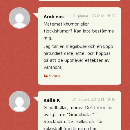
21 januari, 2012 kl. 18:17
Andreas
Matematikhumor eller
tjockishumor? Kan inte bestämma
mig.
Jag tar en megabulle och en kopp
naturdiet cafe latte, och hoppas
på att de upphäver effekten av
varandra.
Svara
21 januari, 2012 kl. 19:16
Kelle K
Gräddbullar, mums! Det heter för
övrigt inte ”Gräddbullar” i
Stockholm. Det kallas där för
kokosboll (detta namn har