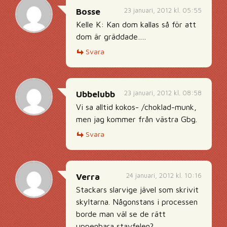
23 januari, 2012 kl. 05:55
Bosse
Kelle K: Kan dom kallas så för att
dom är gräddade….
Svara
23 januari, 2012 kl. 08:58
Ubbelubb
Vi sa alltid kokos- /choklad-munk,
men jag kommer från västra Gbg.
Svara
24 januari, 2012 kl. 10:16
Verra
Stackars slarvige jävel som skrivit
skyltarna. Någonstans i processen
borde man väl se de rätt
uppenbara stavfelen?