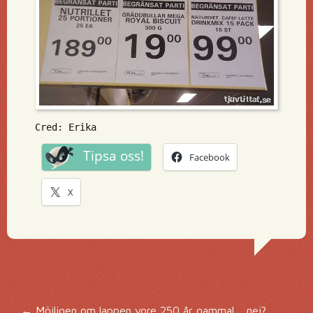
Cred: Erika
Tipsa oss!
Facebook
X
←
Möjligen om lappen vore 250 år gammal… nej?