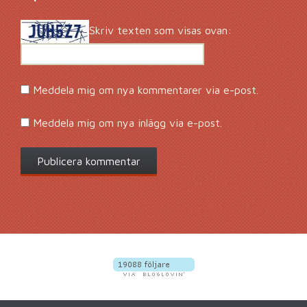
Skriv texten som visas ovan:
Meddela mig om nya kommentarer via e-post.
Meddela mig om nya inlägg via e-post.