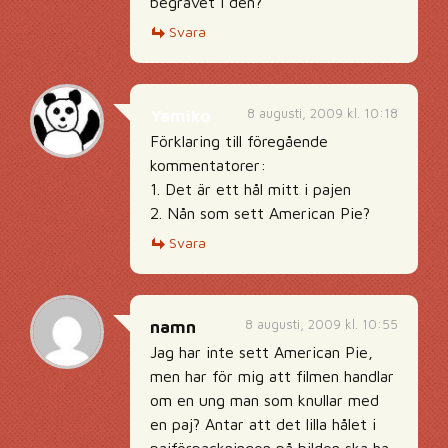
begravet i den?
Svara
8 augusti, 2009 kl. 10:18
Yamiko
Förklaring till föregående
kommentatorer:
1. Det är ett hål mitt i pajen
2. Nån som sett American Pie?
Svara
8 augusti, 2009 kl. 10:55
namn
Jag har inte sett American Pie,
men har för mig att filmen handlar
om en ung man som knullar med
en paj? Antar att det lilla hålet i