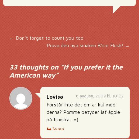
Inläggsnavigering
←
Don’t forget to count you too
Prova den nya smaken B’ice Flush!
→
33 thoughts on “
If you prefer it the
American way
”
8 augusti, 2009 kl. 10:02
Lovisa
Förstår inte det om är kul med
denna? Pomme betyder iaf äpple
på franska…=)
Svara