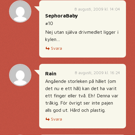
8 augusti, 2009 kl. 14:04
SephoraBaby
#10
Nej utan själva drivmedlet ligger i
kylen…
Svara
8 augusti, 2009 kl. 16:24
Rain
Angående storleken på hålet (om
det nu e ett hål) kan det ha varit
ett finger eller två. Eh! Denna var
tråkig. För övrigt ser inte pajen
alls god ut. Hård och plastig.
Svara