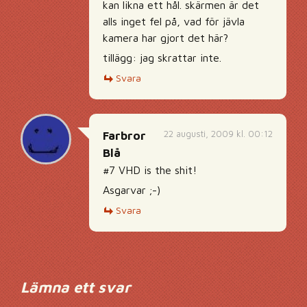
kan likna ett hål. skärmen är det
alls inget fel på, vad för jävla
kamera har gjort det här?
tillägg: jag skrattar inte.
Svara
22 augusti, 2009 kl. 00:12
Farbror
Blå
#7 VHD is the shit!
Asgarvar ;-)
Svara
Lämna ett svar