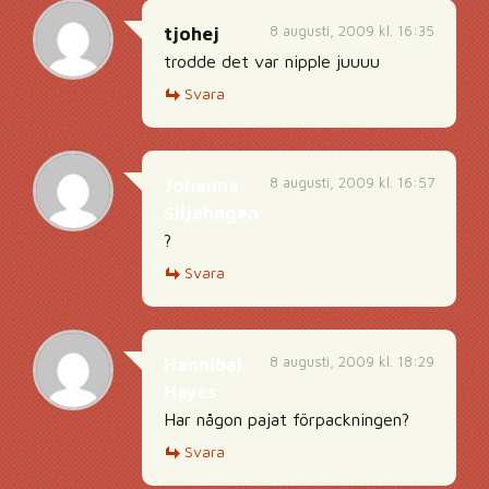
8 augusti, 2009 kl. 16:35
tjohej
trodde det var nipple juuuu
Svara
8 augusti, 2009 kl. 16:57
Johanna
Siljehagen
?
Svara
8 augusti, 2009 kl. 18:29
Hannibal
Hayes
Har någon pajat förpackningen?
Svara