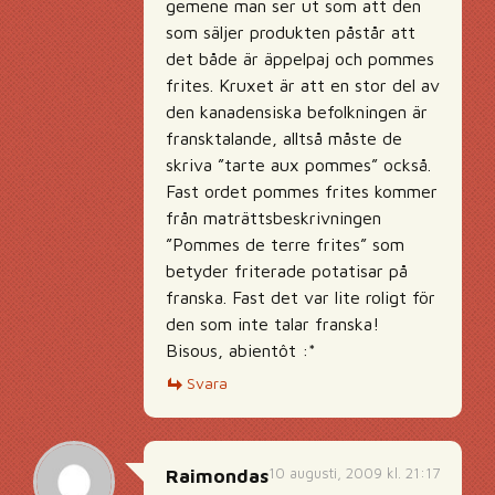
gemene man ser ut som att den
som säljer produkten påstår att
det både är äppelpaj och pommes
frites. Kruxet är att en stor del av
den kanadensiska befolkningen är
fransktalande, alltså måste de
skriva ”tarte aux pommes” också.
Fast ordet pommes frites kommer
från maträttsbeskrivningen
”Pommes de terre frites” som
betyder friterade potatisar på
franska. Fast det var lite roligt för
den som inte talar franska!
Bisous, abientôt :*
Svara
10 augusti, 2009 kl. 21:17
Raimondas