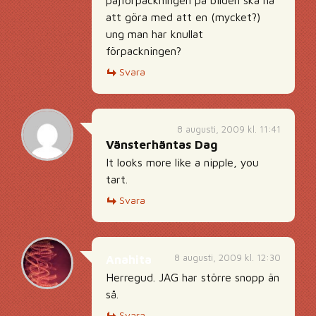
pajförpackningen på bilden ska ha
att göra med att en (mycket?)
ung man har knullat
förpackningen?
Svara
8 augusti, 2009 kl. 11:41
Vänsterhäntas Dag
It looks more like a nipple, you
tart.
Svara
8 augusti, 2009 kl. 12:30
Anahita
Herregud. JAG har större snopp än
så.
Svara