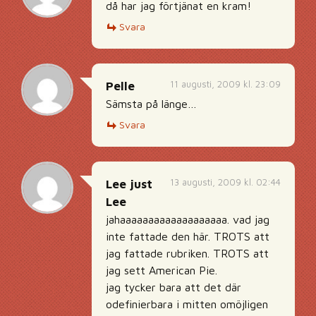
då har jag förtjänat en kram!
Svara
11 augusti, 2009 kl. 23:09
Pelle
Sämsta på länge…
Svara
13 augusti, 2009 kl. 02:44
Lee just
Lee
jahaaaaaaaaaaaaaaaaaaa. vad jag
inte fattade den här. TROTS att
jag fattade rubriken. TROTS att
jag sett American Pie.
jag tycker bara att det där
odefinierbara i mitten omöjligen