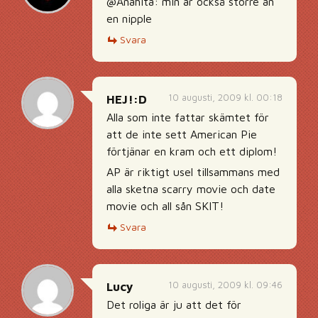
@Anahita: min är också större än
en nipple
Svara
10 augusti, 2009 kl. 00:18
HEJ!:D
Alla som inte fattar skämtet för
att de inte sett American Pie
förtjänar en kram och ett diplom!
AP är riktigt usel tillsammans med
alla sketna scarry movie och date
movie och all sån SKIT!
Svara
10 augusti, 2009 kl. 09:46
Lucy
Det roliga är ju att det för