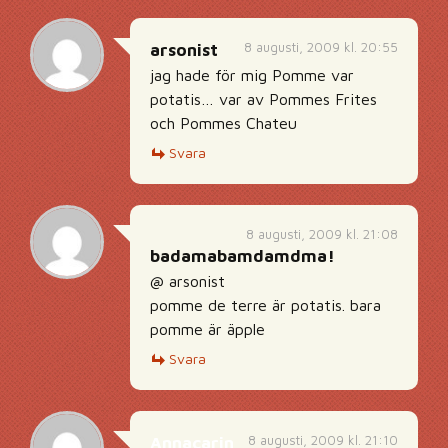
8 augusti, 2009 kl. 20:55
arsonist
jag hade för mig Pomme var
potatis… var av Pommes Frites
och Pommes Chateu
Svara
8 augusti, 2009 kl. 21:08
badamabamdamdma!
@ arsonist
pomme de terre är potatis. bara
pomme är äpple
Svara
8 augusti, 2009 kl. 21:10
Annacarin