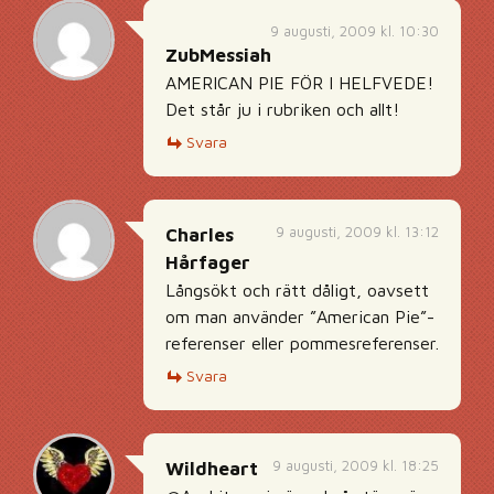
9 augusti, 2009 kl. 10:30
ZubMessiah
AMERICAN PIE FÖR I HELFVEDE!
Det står ju i rubriken och allt!
Svara
9 augusti, 2009 kl. 13:12
Charles
Hårfager
Långsökt och rätt dåligt, oavsett
om man använder ”American Pie”-
referenser eller pommesreferenser.
Svara
9 augusti, 2009 kl. 18:25
Wildheart