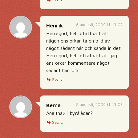
8 augusti, 2009 kl. 13:02
Henrik
Herregud, helt ofattbart att
någon ens orkar ta en bild av
något sådant här och sända in det.
Herregud, helt offatbart att jag
ens orkar kommentera något
sådant här. Urk.
Svara
8 augusti, 2009 kl. 13:03
Berra
Anaitha> i byrålådan?
Svara