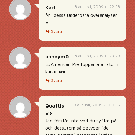
8 augusti, 2009 kl. 22:38
Karl
Åh, dessa underbara överanalyser
=)
Svara
8 augusti, 2009 kl. 23:29
anonym0
##American Pie toppar alla listor i
kanada##
Svara
9 augusti, 2009 kl. 00:16
Quattis
#18
Jag förstår inte vad du syftar på
och dessutom så betyder ”de