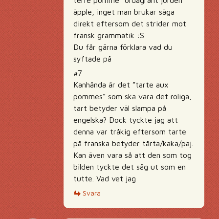
terre pomme” ordagrant jorden
äpple, inget man brukar säga
direkt eftersom det strider mot
fransk grammatik :S
Du får gärna förklara vad du
syftade på
#7
Kanhända är det ”tarte aux
pommes” som ska vara det roliga,
tart betyder väl slampa på
engelska? Dock tyckte jag att
denna var tråkig eftersom tarte
på franska betyder tårta/kaka/paj.
Kan även vara så att den som tog
bilden tyckte det såg ut som en
tutte. Vad vet jag
Svara