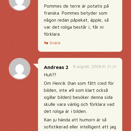
Pommes de terre är potatis på
franska. Pommes betyder som
någon redan påpekat, äpple, så
var det roliga består i, får ni
förklara.
Svara
8 augusti, 2009 kl. 21:21
Andreas 2
Huh??
Om Henrik (han som fått cred för
bilden, inte #9 som klart också
ogillar bilden) besöker denna sida
skulle vara vänlig och förklara vad
det roliga är i bilden.
Kan ju hända att humorn är så
sofistikerad eller intelligent att jag