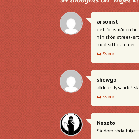
54 thoughts on “
Inget k
arsonist
det finns någon he
nån skön street-art
med sitt nummer på
Svara
showgo
alldeles lysande! 
Svara
Naxzta
Så dom röda biljett