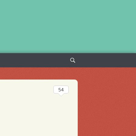
Sök
efter:
54