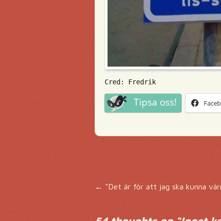
Cred: Fredrik
Tipsa oss!
Face
Inläggsnavigering
←
"Det är för att jag ska kunna vä