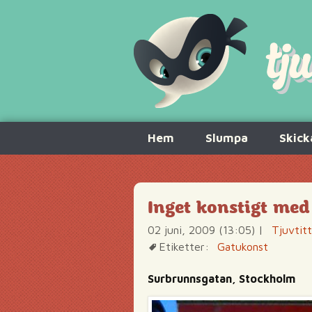
Hoppa
Hem
Slumpa
Skick
till
innehåll
Inget konstigt med 
02 juni, 2009 (13:05)
|
Tjuvtit
Etiketter:
Gatukonst
Surbrunnsgatan, Stockholm