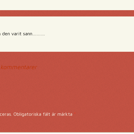
m den varit sann……….
mmentarsnavigerin
 kommentarer
ceras.
Obligatoriska fält är märkta
*