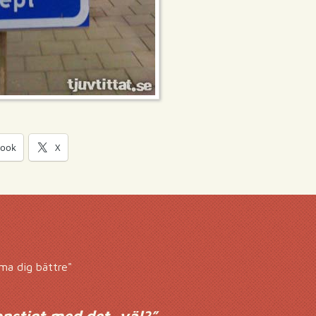
book
X
rma dig bättre"