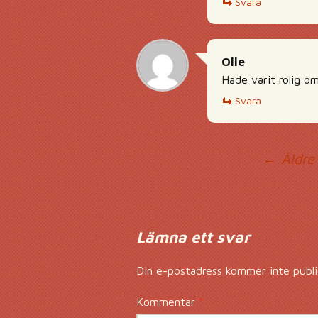
Svara
Olle
Hade varit rolig o
Svara
Ko
← Äldre
Lämna ett svar
Din e-postadress kommer inte publi
Kommentar
*