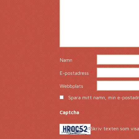
Namn
*
E-postadress
*
Webbplats
Spara mitt namn, min e-postadre
Captcha
*
Skriv texten som visa