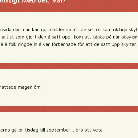
onstigt med det, väl?
”
msida där man kan göra bilder så att de ser ut som riktiga sky
 artist som gjort den å satt upp.. kom att tänka på när akayis
 å folk ringde in å var förbannade för att de satt upp skyltar
skrattade magen öm
erna gäller tisdag till september… bra att veta