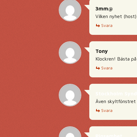
3mm@
Vilken nyhet (host)
Svara
Tony
Klockren! Bästa på
Svara
Stockholm Syn
Även skyltfönstret
Svara
Pinsamhet