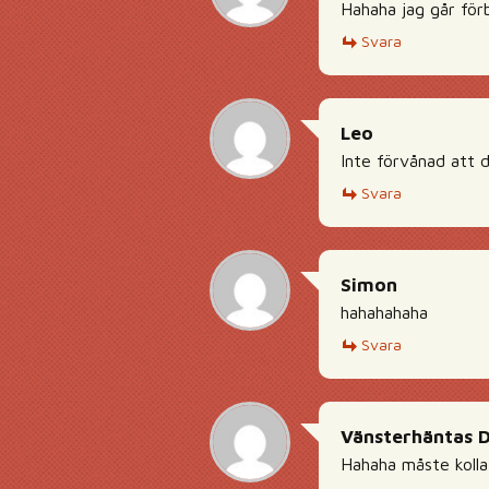
Hahaha jag går förb
Svara
Leo
Inte förvånad att d
Svara
Simon
hahahahaha
Svara
Vänsterhäntas 
Hahaha måste kolla