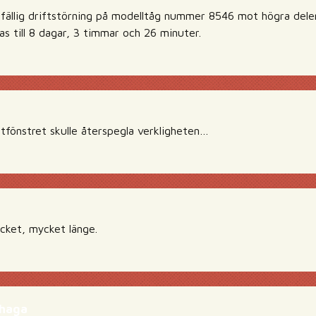
illfällig driftstörning på modelltåg nummer 8546 mot högra del
s till 8 dagar, 3 timmar och 26 minuter.
yltfönstret skulle återspegla verkligheten…
cket, mycket länge.
shaga