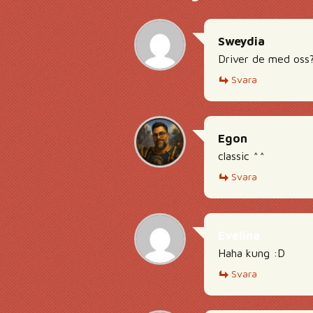
Sweydia
Driver de med oss? 
Svara
Egon
classic ^^
Svara
Evelina
Haha kung :D
Svara