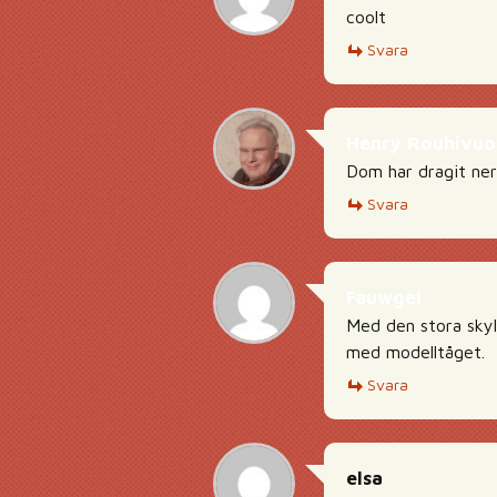
coolt
Svara
Henry Rouhivuo
Dom har dragit ner
Svara
Fauwgel
Med den stora skylt
med modelltåget.
Svara
elsa