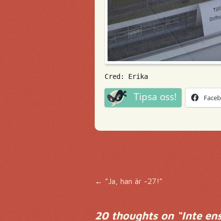
Cred: Erika
Tipsa oss!
Face
Inläggsnavigering
←
”Ja, han är -27!”
20 thoughts on “
Inte en