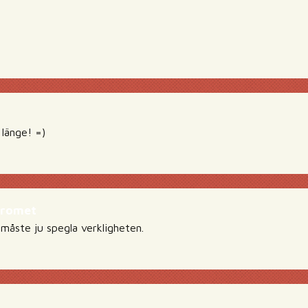
 länge! =)
dromet
 måste ju spegla verkligheten.