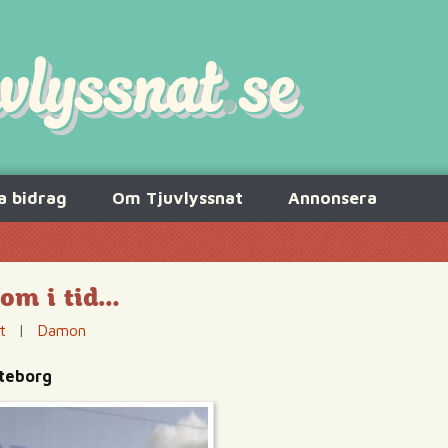
a bidrag
Om Tjuvlyssnat
Annonsera
kom i tid…
t
|
Damon
öteborg