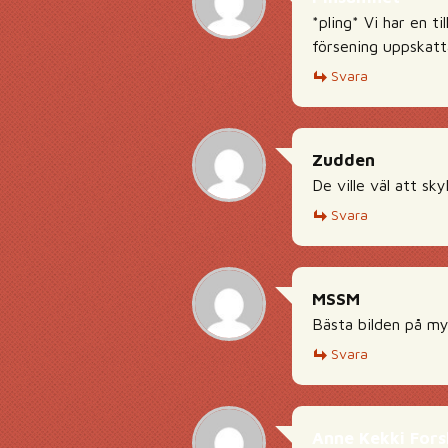
*pling* Vi har en t
försening uppskatta
Svara
Zudden
De ville väl att sk
Svara
MSSM
Bästa bilden på my
Svara
Anne Kekki For