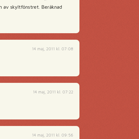
en av skyltfönstret. Beräknad
14 maj, 2011 kl. 07:08
14 maj, 2011 kl. 07:22
14 maj, 2011 kl. 09:56