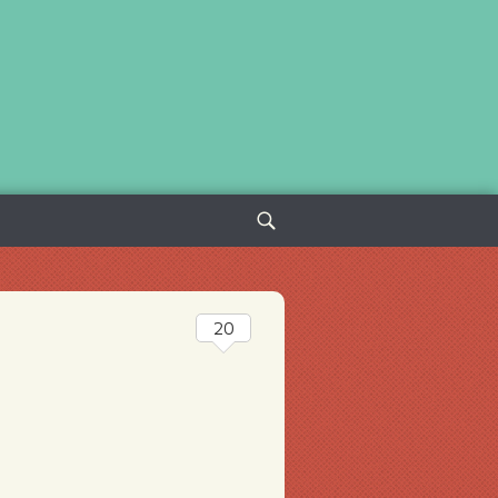
Sök
efter:
20