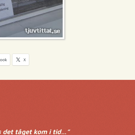
book
X
s det tåget kom i tid…
”