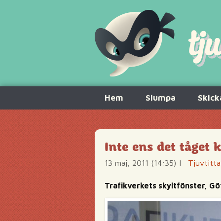
Hoppa
Hem
Slumpa
Skick
till
innehåll
Inte ens det tåget 
13 maj, 2011 (14:35)
|
Tjuvtitta
Trafikverkets skyltfönster, G