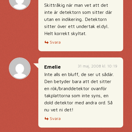
Skittråkig när man vet att det
inte är detektorn som sitter där
utan en indikering.. Detektorn
sitter över ett undertak el.dyl..
Helt korrekt skyltat.
Svara
31 maj, 2008 kl. 10:19
Emelie
Inte alls en bluff, de ser ut sådär.
Den betyder bara att det sitter
en rök/branddetektor ovanför
takplattorna som inte syns, en
dold detektor med andra ord. Så
nu vet ni det!
Svara