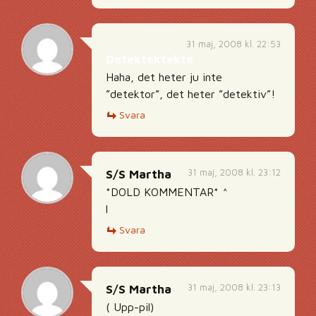
31 maj, 2008 kl. 22:53
Detektektekte
Haha, det heter ju inte
”detektor”, det heter ”detektiv”!
Svara
31 maj, 2008 kl. 23:12
S/S Martha
*DOLD KOMMENTAR* ^
l
Svara
31 maj, 2008 kl. 23:13
S/S Martha
( Upp-pil)