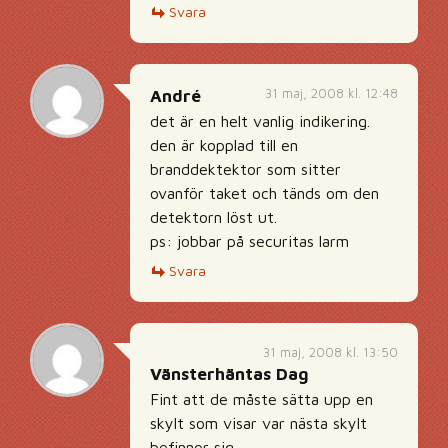
Svara
31 maj, 2008 kl. 12:48
André
det är en helt vanlig indikering.
den är kopplad till en
branddektektor som sitter
ovanför taket och tänds om den
detektorn löst ut.
ps: jobbar på securitas larm
Svara
31 maj, 2008 kl. 13:50
Vänsterhäntas Dag
Fint att de måste sätta upp en
skylt som visar var nästa skylt
befinner sig.