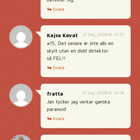
Svara
31 maj, 2008 kl. 13:57
Kajsa Kavat
#15, Det senare är inte alls en
skylt utan en dold detektor.
så FEL!!
Svara
31 maj, 2008 kl. 14:04
fratta
Jan tycker jag verkar ganska
paranoid
Svara