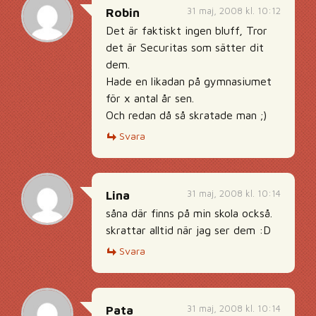
31 maj, 2008 kl. 10:12
Robin
Det är faktiskt ingen bluff, Tror
det är Securitas som sätter dit
dem.
Hade en likadan på gymnasiumet
för x antal år sen.
Och redan då så skratade man ;)
Svara
31 maj, 2008 kl. 10:14
Lina
såna där finns på min skola också.
skrattar alltid när jag ser dem :D
Svara
31 maj, 2008 kl. 10:14
Pata