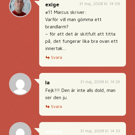
31 maj, 2008 kl. 14:09
exige
#11 Marcus skriver:
Varför vill man gömma ett
brandlarm?
– för att det är skitfult att titta
på, det fungerar lika bra ovan ett
innertak…
Svara
31 maj, 2008 kl. 14:24
la
Fejk!!! Den är inte alls dold, man
ser den ju.
Svara
31 maj, 2008 kl. 14:33
emelie