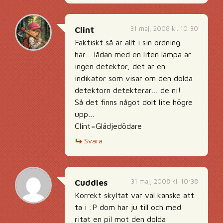
31 maj, 2008 kl. 10:30
Clint
Faktiskt så är allt i sin ordning
här… lådan med en liten lampa är
ingen detektor, det är en
indikator som visar om den dolda
detektorn detekterar… de ni!
Så det finns något dolt lite högre
upp…
Clint=Glädjedödare
Svara
31 maj, 2008 kl. 10:38
Cuddles
Korrekt skyltat var väl kanske att
ta i :P dom har ju till och med
ritat en pil mot den dolda