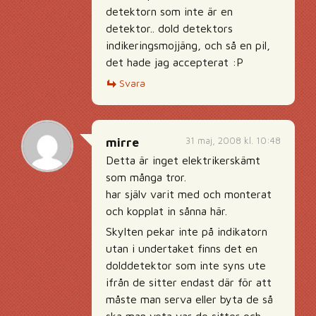
detektorn som inte är en
detektor.. dold detektors
indikeringsmojjäng, och så en pil,
det hade jag accepterat :P
Svara
31 maj, 2008 kl. 10:48
mirre
Detta är inget elektrikerskämt
som många tror.
har själv varit med och monterat
och kopplat in sånna här.
Skylten pekar inte på indikatorn
utan i undertaket finns det en
dolddetektor som inte syns ute
ifrån de sitter endast där för att
måste man serva eller byta de så