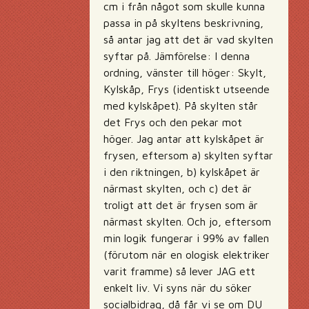
cm i från något som skulle kunna
passa in på skyltens beskrivning,
så antar jag att det är vad skylten
syftar på. Jämförelse: I denna
ordning, vänster till höger: Skylt,
Kylskåp, Frys (identiskt utseende
med kylskåpet). På skylten står
det Frys och den pekar mot
höger. Jag antar att kylskåpet är
frysen, eftersom a) skylten syftar
i den riktningen, b) kylskåpet är
närmast skylten, och c) det är
troligt att det är frysen som är
närmast skylten. Och jo, eftersom
min logik fungerar i 99% av fallen
(förutom när en ologisk elektriker
varit framme) så lever JAG ett
enkelt liv. Vi syns när du söker
socialbidrag, då får vi se om DU