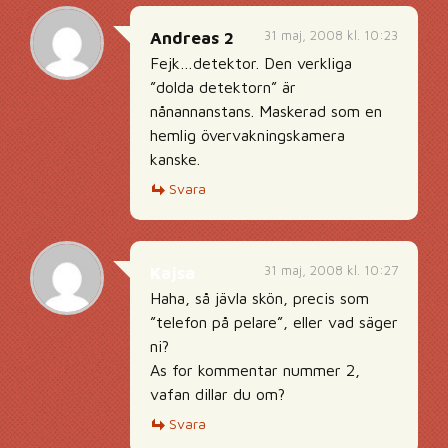
31 maj, 2008 kl. 10:23
Andreas 2
Fejk…detektor. Den verkliga
”dolda detektorn” är
nånannanstans. Maskerad som en
hemlig övervakningskamera
kanske.
Svara
31 maj, 2008 kl. 10:27
Kajsa
Haha, så jävla skön, precis som
”telefon på pelare”, eller vad säger
ni?
As for kommentar nummer 2,
vafan dillar du om?
Svara