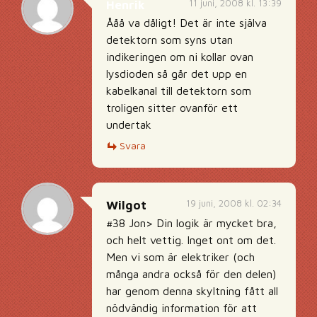
11 juni, 2008 kl. 13:39
Henrik
Ååå va dåligt! Det är inte själva
detektorn som syns utan
indikeringen om ni kollar ovan
lysdioden så går det upp en
kabelkanal till detektorn som
troligen sitter ovanför ett
undertak
Svara
19 juni, 2008 kl. 02:34
Wilgot
#38 Jon> Din logik är mycket bra,
och helt vettig. Inget ont om det.
Men vi som är elektriker (och
många andra också för den delen)
har genom denna skyltning fått all
nödvändig information för att