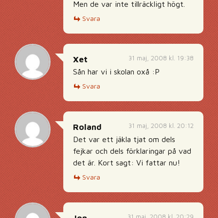
Men de var inte tillräckligt högt.
Svara
31 maj, 2008 kl. 19:38
Xet
Sån har vi i skolan oxå :P
Svara
31 maj, 2008 kl. 20:12
Roland
Det var ett jäkla tjat om dels
fejkar och dels förklaringar på vad
det är. Kort sagt: Vi fattar nu!
Svara
31 maj, 2008 kl. 20:29