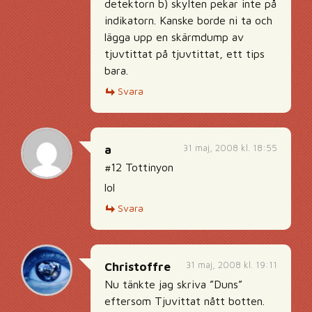
detektorn b) skylten pekar inte på
indikatorn. Kanske borde ni ta och
lägga upp en skärmdump av
tjuvtittat på tjuvtittat, ett tips
bara.
Svara
31 maj, 2008 kl. 18:55
a
#12 Tottinyon
lol
Svara
31 maj, 2008 kl. 19:11
Christoffre
Nu tänkte jag skriva ”Duns”
eftersom Tjuvittat nått botten.