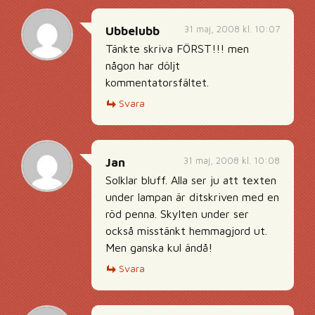
31 maj, 2008 kl. 10:07
Ubbelubb
Tänkte skriva FÖRST!!! men
någon har döljt
kommentatorsfältet.
Svara
31 maj, 2008 kl. 10:08
Jan
Solklar bluff. Alla ser ju att texten
under lampan är ditskriven med en
röd penna. Skylten under ser
också misstänkt hemmagjord ut.
Men ganska kul ändå!
Svara