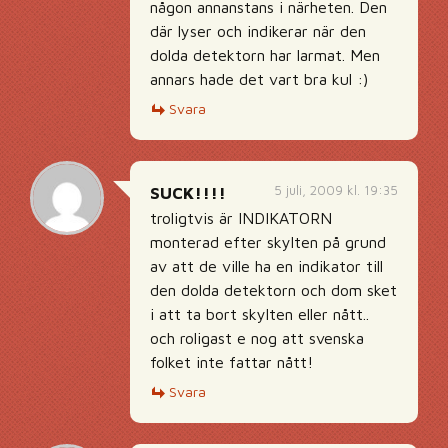
någon annanstans i närheten. Den
där lyser och indikerar när den
dolda detektorn har larmat. Men
annars hade det vart bra kul :)
Svara
5 juli, 2009 kl. 19:35
SUCK!!!!
troligtvis är INDIKATORN
monterad efter skylten på grund
av att de ville ha en indikator till
den dolda detektorn och dom sket
i att ta bort skylten eller nått..
och roligast e nog att svenska
folket inte fattar nått!
Svara