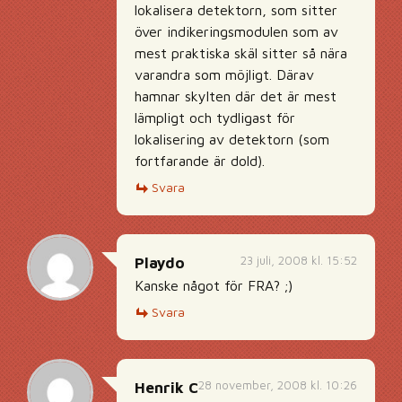
lokalisera detektorn, som sitter
över indikeringsmodulen som av
mest praktiska skäl sitter så nära
varandra som möjligt. Därav
hamnar skylten där det är mest
lämpligt och tydligast för
lokalisering av detektorn (som
fortfarande är dold).
Svara
23 juli, 2008 kl. 15:52
Playdo
Kanske något för FRA? ;)
Svara
28 november, 2008 kl. 10:26
Henrik C