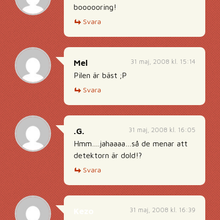
boooooring!
Svara
31 maj, 2008 kl. 15:14
Mel
Pilen är bäst ;P
Svara
31 maj, 2008 kl. 16:05
.G.
Hmm….jahaaaa…så de menar att
detektorn är dold!?
Svara
31 maj, 2008 kl. 16:39
Kezo