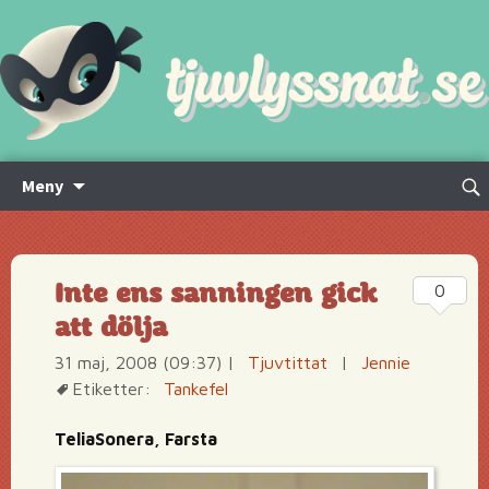
Hoppa
Sök
Meny
till
efte
innehåll
Inte ens sanningen gick
0
att dölja
31 maj, 2008 (09:37)
|
Tjuvtittat
|
Jennie
Etiketter:
Tankefel
TeliaSonera, Farsta