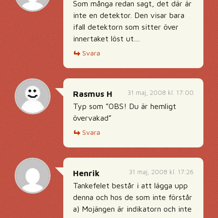
Som många redan sagt, det där är
inte en detektor. Den visar bara
ifall detektorn som sitter över
innertaket löst ut…
Svara
31 maj, 2008 kl. 17:00
Rasmus H
Typ som ”OBS! Du är hemligt
övervakad”
Svara
31 maj, 2008 kl. 17:26
Henrik
Tankefelet består i att lägga upp
denna och hos de som inte förstår
a) Mojängen är indikatorn och inte