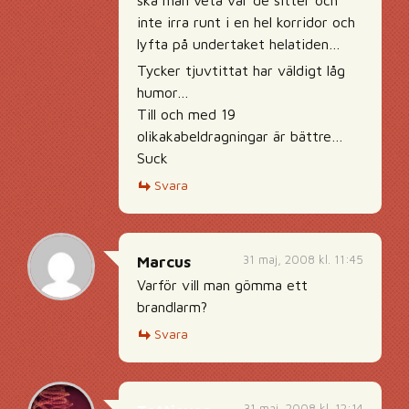
ska man veta var de sitter och
inte irra runt i en hel korridor och
lyfta på undertaket helatiden…
Tycker tjuvtittat har väldigt låg
humor…
Till och med 19
olikakabeldragningar är bättre…
Suck
Svara
31 maj, 2008 kl. 11:45
Marcus
Varför vill man gömma ett
brandlarm?
Svara
31 maj, 2008 kl. 12:14