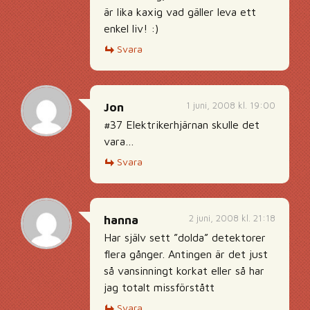
är lika kaxig vad gäller leva ett
enkel liv! :)
Svara
1 juni, 2008 kl. 19:00
Jon
#37 Elektrikerhjärnan skulle det
vara…
Svara
2 juni, 2008 kl. 21:18
hanna
Har själv sett ”dolda” detektorer
flera gånger. Antingen är det just
så vansinningt korkat eller så har
jag totalt missförstått
Svara