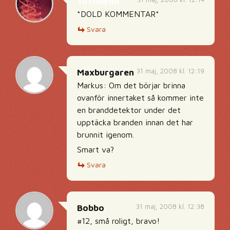
Tottinyon
*DOLD KOMMENTAR*
Svara
31 maj, 2008 kl. 12:19
Maxburgaren
Markus: Om det börjar brinna
ovanför innertaket så kommer inte
en branddetektor under det
upptäcka branden innan det har
brunnit igenom.
Smart va?
Svara
31 maj, 2008 kl. 12:38
Bobbo
#12, små roligt, bravo!