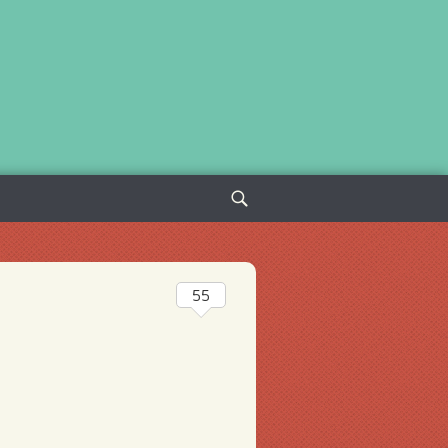
Sök
efter:
55