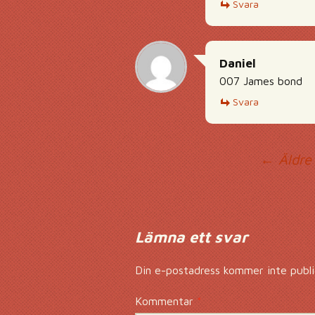
Svara
Daniel
007 James bond
Svara
Ko
← Äldre
Lämna ett svar
Din e-postadress kommer inte publi
Kommentar
*