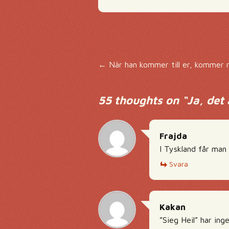
Inläggsnavigering
←
När han kommer till er, kommer n
55 thoughts on “
Ja, det 
Frajda
I Tyskland får man v
Svara
Kakan
”Sieg Heil” har ing