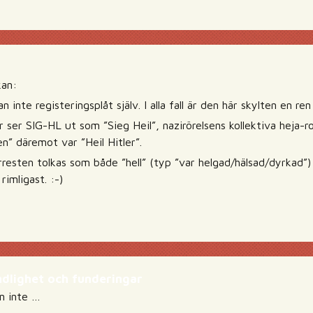
kan:
n inte registeringsplåt själv. I alla fall är den här skylten en r
 ser SIG-HL ut som ”Sieg Heil”, nazirörelsens kollektiva heja-ro
en” däremot var ”Heil Hitler”.
örresten tolkas som både ”hell” (typ ”var helgad/hälsad/dyrkad”) 
rimligast. :-)
ndlighet och funderingar
en inte …