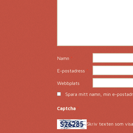
Namn
*
E-postadress
*
Webbplats
Spara mitt namn, min e-postadre
Captcha
*
Skriv texten som visa