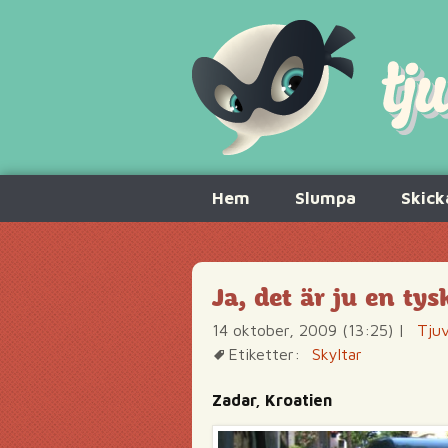
Hoppa
Hem
Slumpa
Skick
till
innehåll
Ja, det är ju en ty
14 oktober, 2009 (13:25)
|
Tjuv
Etiketter:
Skyltar
Zadar, Kroatien