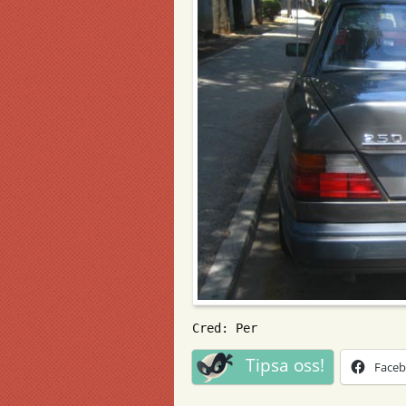
Cred: Per
Tipsa oss!
Face