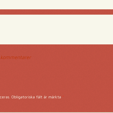
mmentarsnavigerin
 kommentarer
ceras.
Obligatoriska fält är märkta
*