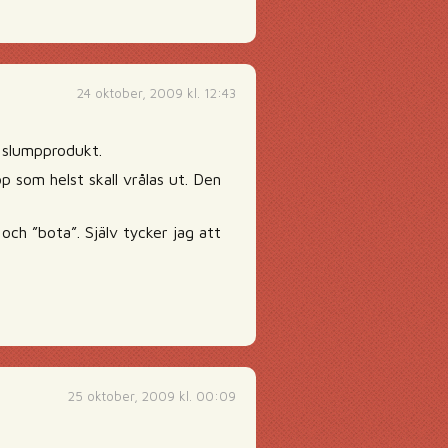
24 oktober, 2009 kl. 12:43
en slumpprodukt.
p som helst skall vrålas ut. Den
och ”bota”. Själv tycker jag att
25 oktober, 2009 kl. 00:09