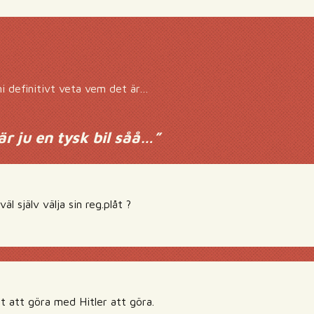
i definitivt veta vem det är…
är ju en tysk bil såå…
”
äl själv välja sin reg.plåt ?
et att göra med Hitler att göra.