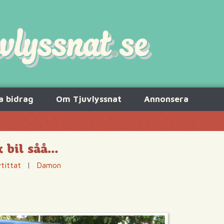
a bidrag
Om Tjuvlyssnat
Annonsera
sk bil såå…
tittat
|
Damon