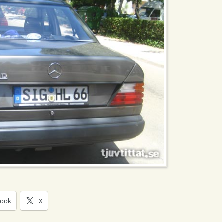
book
X