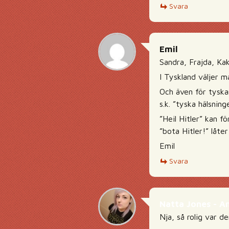
Svara
Emil
Sandra, Frajda, Ka
I Tyskland väljer ma
Och även för tyskar
s.k. ”tyska hälsning
”Heil Hitler” kan f
”bota Hitler!” låter 
Emil
Svara
Natta Jones - A
Nja, så rolig var d