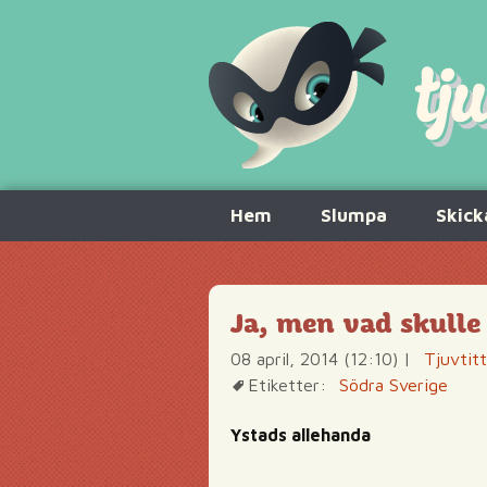
Hoppa
Hem
Slumpa
Skick
till
innehåll
Ja, men vad skulle
08 april, 2014 (12:10)
|
Tjuvtit
Etiketter:
Södra Sverige
Ystads allehanda