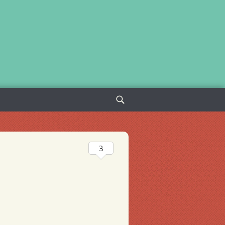
Sök
efter:
3