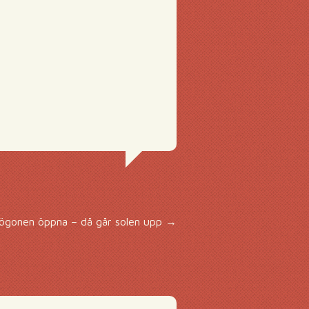
 ögonen öppna – då går solen upp
→