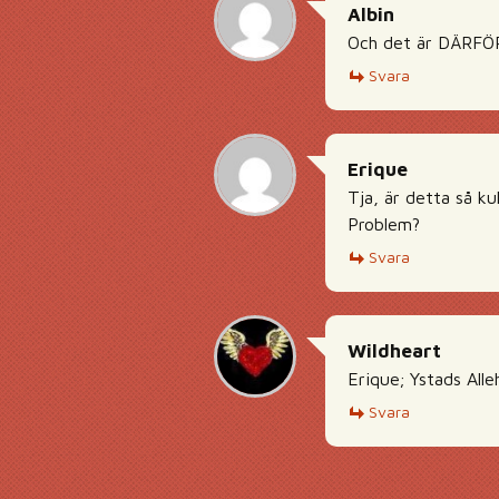
Albin
Och det är DÄRFÖR 
Svara
Erique
Tja, är detta så ku
Problem?
Svara
Wildheart
Erique; Ystads Alle
Svara