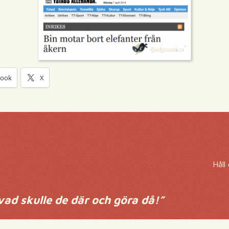
book
X
Håll
vad skulle de där och göra då!
”