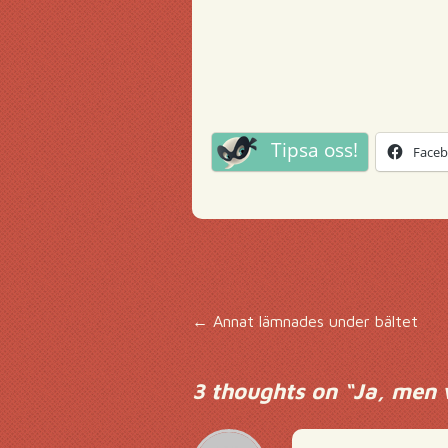
Tipsa oss!
Face
Inläggsnavigering
←
Annat lämnades under bältet
3 thoughts on “
Ja, men 