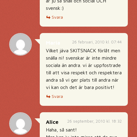
är ju så snäll och social OCH
svensk:)
Svara
26 februari, 2010 kl. 07:44
Maria
Vilket jäva SKITSNACK förlåt men
snälla ni! svenskar är inte mindre
sociala än andra. vi är uppfostrade
till att visa respekt och respektera
andra så vi ger plats till andra när
vi kan och det är bara positivt!
Svara
26 september, 2010 kl. 18:32
Alice
Haha, så sant!
Man kan ju inte missa att de nya