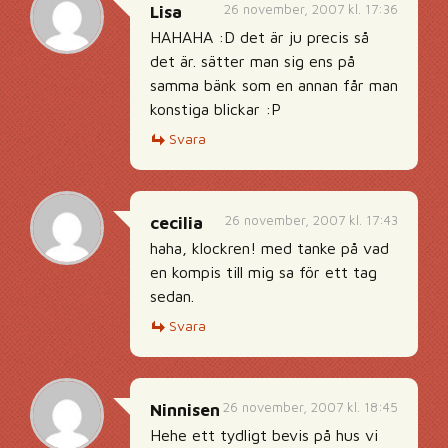
26 november, 2007 kl. 17:36
Lisa
HAHAHA :D det är ju precis så
det är. sätter man sig ens på
samma bänk som en annan får man
konstiga blickar :P
Svara
26 november, 2007 kl. 17:43
cecilia
haha, klockren! med tanke på vad
en kompis till mig sa för ett tag
sedan.
Svara
26 november, 2007 kl. 18:45
Ninnisen
Hehe ett tydligt bevis på hus vi