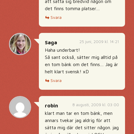
att sätta sig bredvid någon om
det finns tomma platser…
Svara
25 juni, 2009 kl. 14:21
Saga
Haha underbart!
Så sant också, sätter mig alltid på
en tom bänk om det finns… Jag är
helt klart svensk! xD
Svara
8 augusti, 2009 kl. 03:00
robin
klart man tar en tom bänk, men
annars tvekar jag aldrig för att
sätta mig där det sitter någon. jag