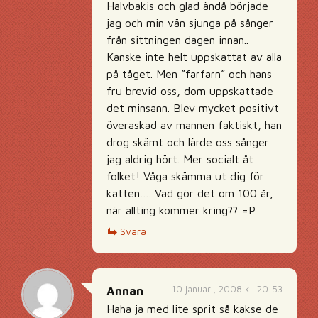
Halvbakis och glad ändå började
jag och min vän sjunga på sånger
från sittningen dagen innan..
Kanske inte helt uppskattat av alla
på tåget. Men ”farfarn” och hans
fru brevid oss, dom uppskattade
det minsann. Blev mycket positivt
överaskad av mannen faktiskt, han
drog skämt och lärde oss sånger
jag aldrig hört. Mer socialt åt
folket! Våga skämma ut dig för
katten…. Vad gör det om 100 år,
när allting kommer kring?? =P
Svara
10 januari, 2008 kl. 20:53
Annan
Haha ja med lite sprit så kakse de