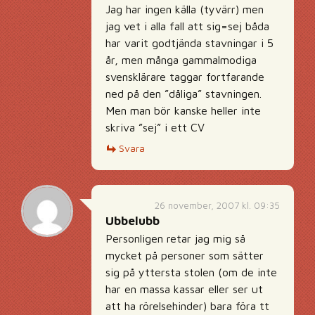
Jag har ingen källa (tyvärr) men
jag vet i alla fall att sig=sej båda
har varit godtjända stavningar i 5
år, men många gammalmodiga
svensklärare taggar fortfarande
ned på den ”dåliga” stavningen.
Men man bör kanske heller inte
skriva ”sej” i ett CV
Svara
26 november, 2007 kl. 09:35
Ubbelubb
Personligen retar jag mig så
mycket på personer som sätter
sig på yttersta stolen (om de inte
har en massa kassar eller ser ut
att ha rörelsehinder) bara föra tt