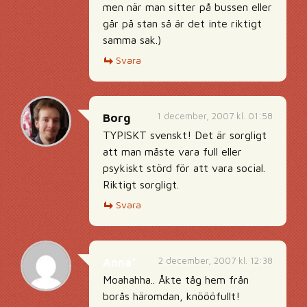
men när man sitter på bussen eller
går på stan så är det inte riktigt
samma sak.)
Svara
1 december, 2007 kl. 01:58
Borg
TYPISKT svenskt! Det är sorgligt
att man måste vara full eller
psykiskt störd för att vara social.
Riktigt sorgligt.
Svara
2 december, 2007 kl. 12:38
Anna*
Moahahha.. Åkte tåg hem från
borås häromdan, knöööfullt!