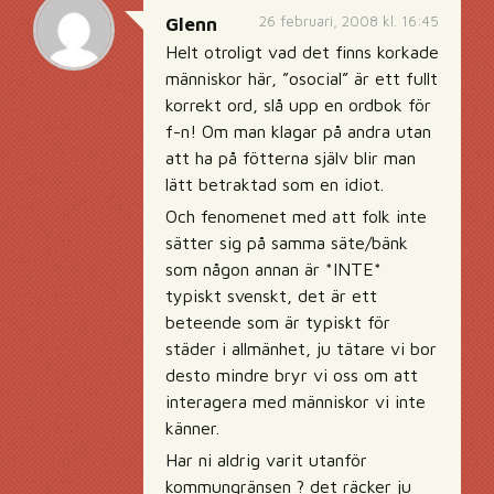
26 februari, 2008 kl. 16:45
Glenn
Helt otroligt vad det finns korkade
människor här, ”osocial” är ett fullt
korrekt ord, slå upp en ordbok för
f-n! Om man klagar på andra utan
att ha på fötterna själv blir man
lätt betraktad som en idiot.
Och fenomenet med att folk inte
sätter sig på samma säte/bänk
som någon annan är *INTE*
typiskt svenskt, det är ett
beteende som är typiskt för
städer i allmänhet, ju tätare vi bor
desto mindre bryr vi oss om att
interagera med människor vi inte
känner.
Har ni aldrig varit utanför
kommungränsen ? det räcker ju