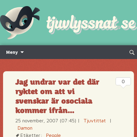
Hoppa
Sök
Meny
till
efte
innehåll
Jag undrar var det där
0
ryktet om att vi
svenskar är osociala
kommer ifrån…
25 november, 2007 (07:45)
|
Tjuvtittat
|
Damon
Etiketter:
People