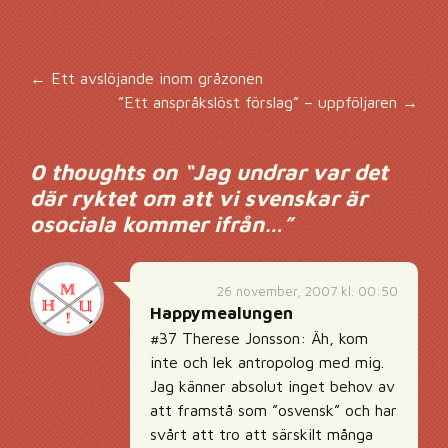
Inläggsnavigering
←
Ett avslöjande inom gråzonen
”Ett anspråkslöst förslag” – uppföljaren
→
0 thoughts on “
Jag undrar var det
där ryktet om att vi svenskar är
osociala kommer ifrån…
”
26 november, 2007 kl. 00:50
Happymealungen
#37 Therese Jonsson: Äh, kom
inte och lek antropolog med mig.
Jag känner absolut inget behov av
att framstå som ”osvensk” och har
svårt att tro att särskilt många