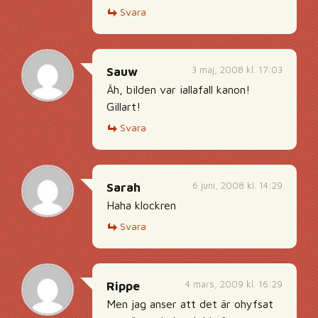
Svara
3 maj, 2008 kl. 17:03
Sauw
Äh, bilden var iallafall kanon!
Gillart!
Svara
6 juni, 2008 kl. 14:29
Sarah
Haha klockren
Svara
4 mars, 2009 kl. 16:29
Rippe
Men jag anser att det är ohyfsat