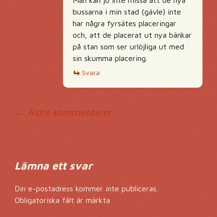
bussarna i min stad (gävle) inte
har några fyrsätes placeringar
och, att de placerat ut nya bänkar
på stan som ser urlöjliga ut med
sin skumma placering.
Svara
Kommentarsnavig
← Äldre kommentarer
Lämna ett svar
Din e-postadress kommer inte publiceras.
Obligatoriska fält är märkta
*