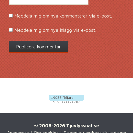
Meddela mig om nya kommentarer via e-post.
Meddela mig om nya inlägg via e-post.
© 2006-2026 Tjuvlyssnat.se
Annonsera
|
Om cookies
| Byggd av
andreasviklund.com