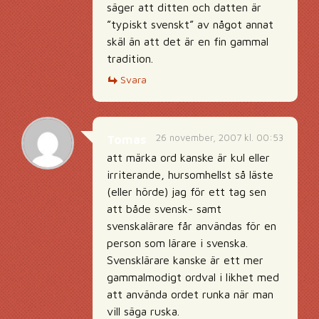
säger att ditten och datten är
”typiskt svenskt” av något annat
skäl än att det är en fin gammal
tradition.
Svara
26 november, 2007 kl. 00:53
Tomas
att märka ord kanske är kul eller
irriterande, hursomhellst så läste
(eller hörde) jag för ett tag sen
att både svensk- samt
svenskalärare får användas för en
person som lärare i svenska.
Svensklärare kanske är ett mer
gammalmodigt ordval i likhet med
att använda ordet runka när man
vill säga ruska.