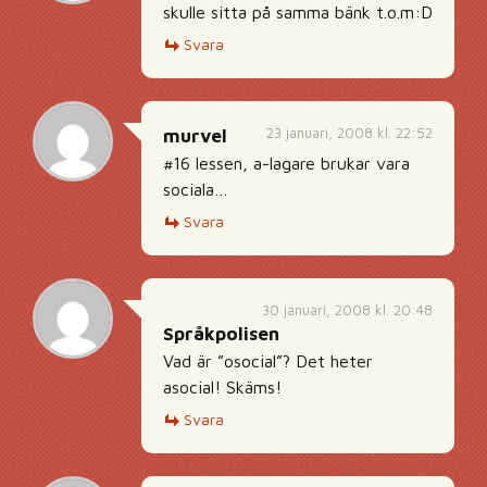
skulle sitta på samma bänk t.o.m:D
Svara
23 januari, 2008 kl. 22:52
murvel
#16 lessen, a-lagare brukar vara
sociala…
Svara
30 januari, 2008 kl. 20:48
Språkpolisen
Vad är ”osocial”? Det heter
asocial! Skäms!
Svara