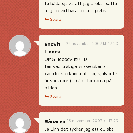
få båda själva att jag brukar sätta
mig brevid bara för att jävlas.
Svara
26 november, 2007 kl. 17:20
Snövit
Linnéa
OMG! lööööv it!! :D
fan vad tråkiga vi svenskar är…
kan dock erkänna att jag själv inte
är socialare (irl) än stackarna på
bilden.
Svara
26 november, 2007 kl. 17:29
Rånaren
Ja Linn det tycker jag att du ska