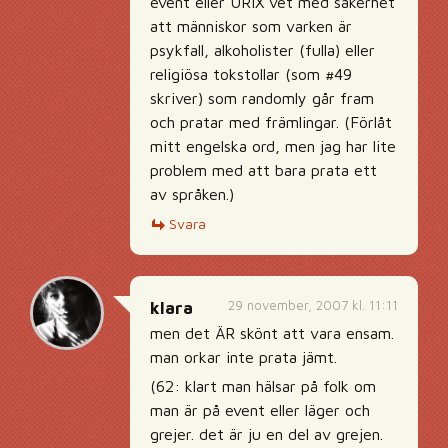
event eller URIX vet med säkerhet
att människor som varken är
psykfall, alkoholister (fulla) eller
religiösa tokstollar (som #49
skriver) som randomly går fram
och pratar med främlingar. (Förlåt
mitt engelska ord, men jag har lite
problem med att bara prata ett
av språken.)
Svara
29 november, 2007 kl. 11:11
klara
men det ÄR skönt att vara ensam.
man orkar inte prata jämt.
(62: klart man hälsar på folk om
man är på event eller läger och
grejer. det är ju en del av grejen.