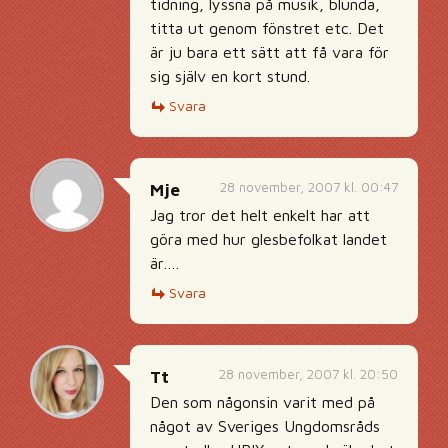
tidning, lyssna på musik, blunda,
titta ut genom fönstret etc. Det
är ju bara ett sätt att få vara för
sig själv en kort stund.
Svara
28 november, 2007 kl. 00:47
Mje
Jag tror det helt enkelt har att
göra med hur glesbefolkat landet
är….
Svara
28 november, 2007 kl. 20:50
Tt
Den som någonsin varit med på
något av Sveriges Ungdomsråds