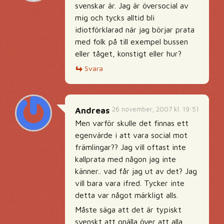
svenskar är. Jag är översocial av
mig och tycks alltid bli
idiotförklarad när jag börjar prata
med folk på till exempel bussen
eller tåget, konstigt eller hur?
Svara
26 november, 2007 kl. 19:51
Andreas
Men varför skulle det finnas ett
egenvärde i att vara social mot
främlingar?? Jag vill oftast inte
kallprata med någon jag inte
känner.. vad får jag ut av det? Jag
vill bara vara ifred. Tycker inte
detta var något märkligt alls.
Måste säga att det är typiskt
svenskt att gnälla över att alla