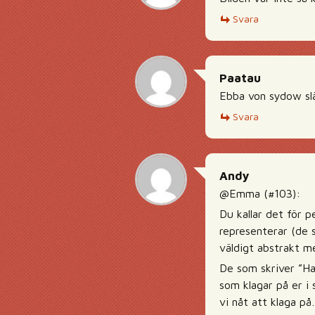
Svara
Paatau
Ebba von sydow slä
Svara
Andy
@Emma (#103):
Du kallar det för 
representerar (de s
väldigt abstrakt me
De som skriver ”Hah
som klagar på er i s
vi nåt att klaga p