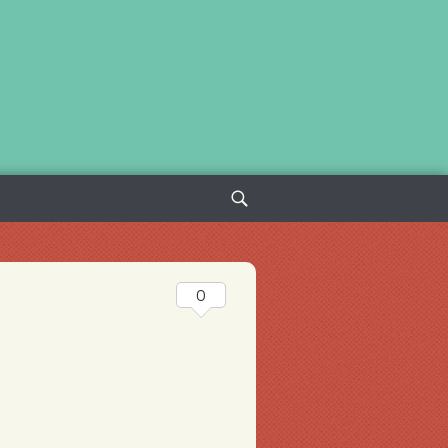
Sök
efter:
0