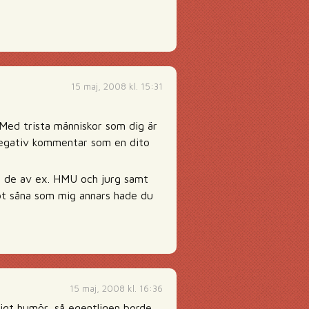
15 maj, 2008 kl. 15:31
 Med trista människor som dig är
k negativ kommentar som en dito
om de av ex. HMU och jurg samt
t såna som mig annars hade du
15 maj, 2008 kl. 16:36
ligt humör, så egentligen borde