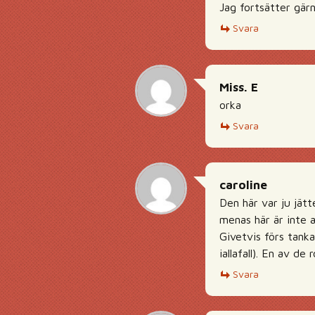
Jag fortsätter gär
Svara
Miss. E
orka
Svara
caroline
Den här var ju jätt
menas här är inte 
Givetvis förs tanka
iallafall). En av de
Svara