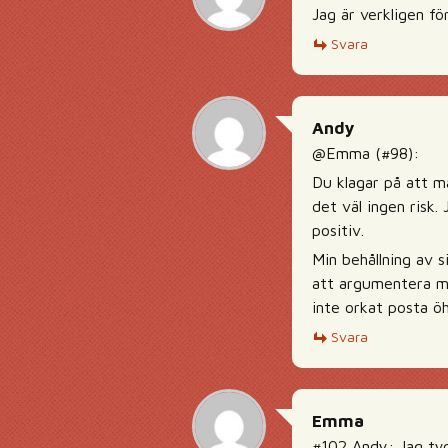
Jag är verkligen f
Svara
Andy
@Emma (#98):
Du klagar på att m
det väl ingen risk.
positiv.
Min behållning av 
att argumentera m
inte orkat posta öh
Svara
Emma
#102 Andy: Jag tyc