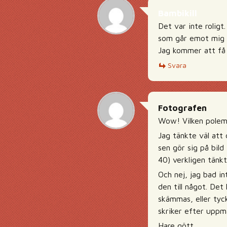
Bambikill
Det var inte roligt
som går emot mig me
Jag kommer att få 
Svara
Fotografen
Wow! Vilken polemi
Jag tänkte väl att 
sen gör sig på bild
40) verkligen tänk
Och nej, jag bad i
den till något. Det
skämmas, eller tyc
skriker efter uppm
Hare gött.