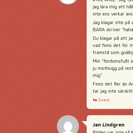
jag lära mig att hå
inte ens verkar ans
Jag klagar inte på 
BARA skriver ”haha
Du klagar på att ja
vad finns det för 
framstå som gnälli
Min ”fördomsfullt 
ju mothugg på reste
mig”.
Finns det fler än 
tar jag inte särskil
Svara
Jan Lindgren
Bilden var inte så 