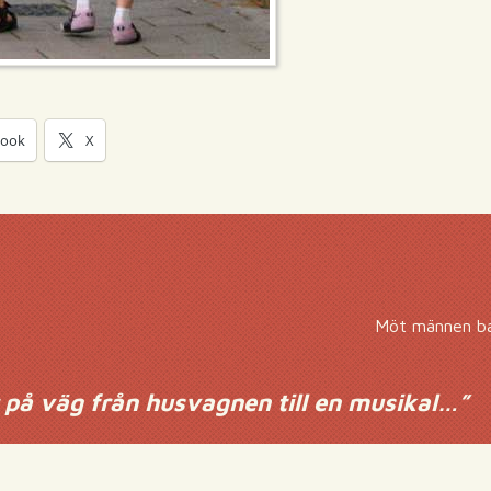
book
X
Möt männen b
r på väg från husvagnen till en musikal…
”