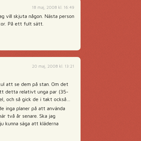
18 maj, 2008 kl. 16:49
ag vill skjuta någon. Nästa person
r. På ett fult sätt.
20 maj, 2008 kl. 13:21
r kul att se dem på stan. Om det
tt detta relativt unga par (35-
l, och så gick de i takt också…
de inga planer på att använda
är två år senare. Ska jag
ju kunna säga att kläderna