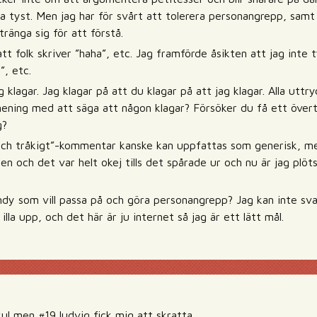
lla tyst. Men jag har för svårt att tolerera personangrepp, samt
tränga sig för att förstå.
att folk skriver ”haha”, etc. Jag framförde åsikten att jag inte 
”, etc.
g klagar. Jag klagar på att du klagar på att jag klagar. Alla uttr
mening med att säga att någon klagar? Försöker du få ett över
g?
och tråkigt”-kommentar kanske kan uppfattas som generisk, men 
n och det var helt okej tills det spårade ur och nu är jag plöts
Andy som vill passa på och göra personangrepp? Jag kan inte sva
t illa upp, och det här är ju internet så jag är ett lätt mål.
kul men #19 ludvig fick mig att skratta.