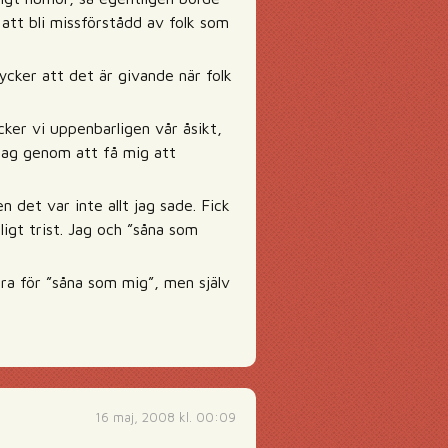
 att bli missförstådd av folk som
tycker att det är givande när folk
ycker vi uppenbarligen vår åsikt,
tag genom att få mig att
det var inte allt jag sade. Fick
ligt trist. Jag och ”såna som
ra för ”såna som mig”, men själv
16 maj, 2008 kl. 00:09