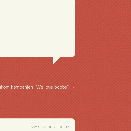
akom kampanjen ”We love boobs”
→
15 maj, 2008 kl. 06:32