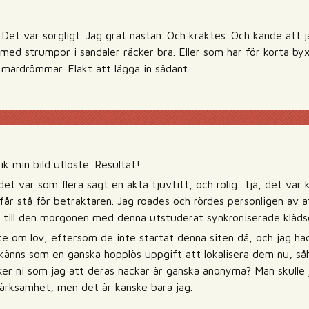
. Det var sorgligt. Jag grät nästan. Och kräktes. Och kände att j
d strumpor i sandaler räcker bra. Eller som har för korta byxo
mardrömmar. Elakt att lägga in sådant.
k min bild utlöste. Resultat!
det var som flera sagt en äkta tjuvtitt, och rolig.. tja, det va
 får stå för betraktaren. Jag roades och rördes personligen av a
t till den morgonen med denna utstuderat synkroniserade klädse
nte om lov, eftersom de inte startat denna siten då, och jag ha
 känns som en ganska hopplös uppgift att lokalisera dem nu, såh
ker ni som jag att deras nackar är ganska anonyma? Man skulle 
ärksamhet, men det är kanske bara jag.