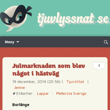
Hoppa
Sök
Meny
till
efte
innehåll
Julmarknaden som blev
3
något i hästväg
19 december, 2014 (20:56)
|
Tjuvtittat
|
Jennie
Etiketter:
Lappar
·
Mellersta Sverige
Borlänge