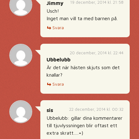
19 december, 2014 kl. 21:58
Jimmy
Usch!
Inget man vill ta med barnen på.
Svara
20 december, 2014 kl. 22:44
Ubbelubb
Är det när hästen skjuts som det
knallar?
Svara
22 december, 2014 kl. 00:32
sis
Ubbelubb: gillar dina kommentarer
till tjuvlyssningen blir oftast ett
extra skratt….=)