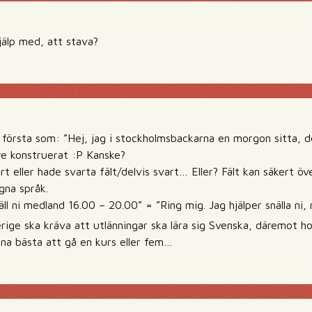
älp med, att stava?
 första som: ”Hej, jag i stockholmsbackarna en morgon sitta, 
re konstruerat :P Kanske?
t eller hade svarta fält/delvis svart… Eller? Fält kan säkert öve
gna språk.
äll ni medland 16.00 – 20.00” = ”Ring mig. Jag hjälper snälla ni,
rige ska kräva att utlänningar ska lära sig Svenska, däremot ho
gna bästa att gå en kurs eller fem…