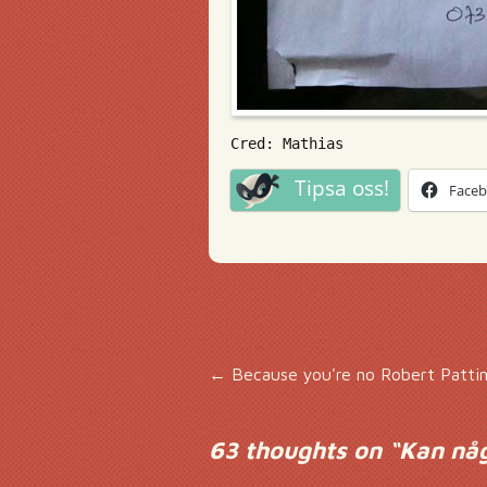
Cred: Mathias
Tipsa oss!
Face
Inläggsnavigering
←
Because you're no Robert Patti
63 thoughts on “
Kan någo