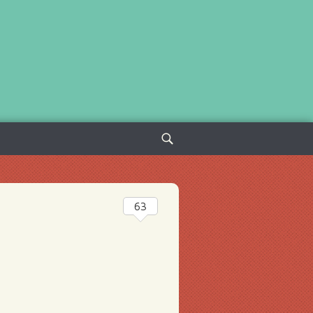
Sök
efter:
63