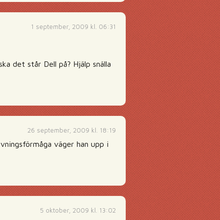
1 september, 2009 kl. 06:31
 det står Dell på? Hjälp snälla
26 september, 2009 kl. 18:19
avningsförmåga väger han upp i
5 oktober, 2009 kl. 13:02