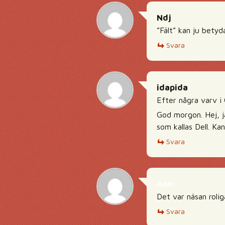
Ndj
”Fält” kan ju betyda
Svara
idapida
Efter några varv i 
God morgon. Hej, j
som kallas Dell. Ka
Svara
Ann
Det var näsan rolig
Svara