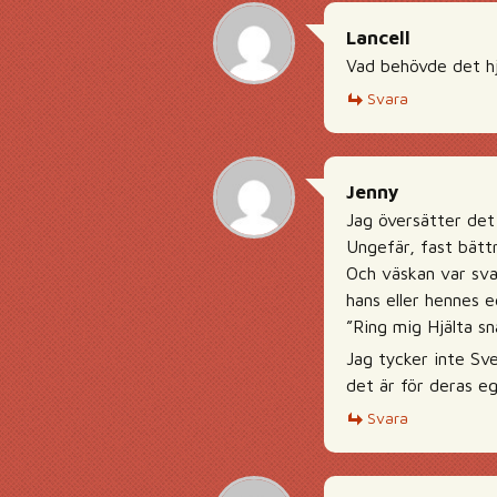
Lancell
Vad behövde det hj
Svara
Jenny
Jag översätter det
Ungefär, fast bätt
Och väskan var svar
hans eller hennes e
”Ring mig Hjälta sn
Jag tycker inte Sve
det är för deras e
Svara