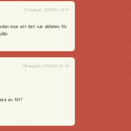
27 augusti, 2009 kl. 19:41
dan inse att det var alldeles för
älp.
28 augusti, 2009 kl. 01:39
ka av filt?