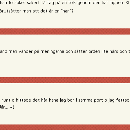
, han försöker säkert få tag på en tolk genom den här lappen. X
förutsätter man att det är en ”han”?
t land man vänder på meningarna och sätter orden lite härs och
de runt o hittade det här haha jag bor i samma port o jag fatt
där… =)