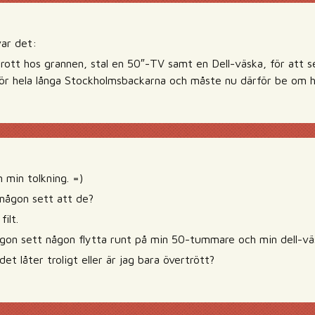
var det:
ott hos grannen, stal en 50″-TV samt en Dell-väska, för att se
ör hela långa Stockholmsbackarna och måste nu därför be om hj
n min tolkning. =)
någon sett att de?
filt.
ågon sett någon flytta runt på min 50-tummare och min dell-väs
t låter troligt eller är jag bara övertrött?