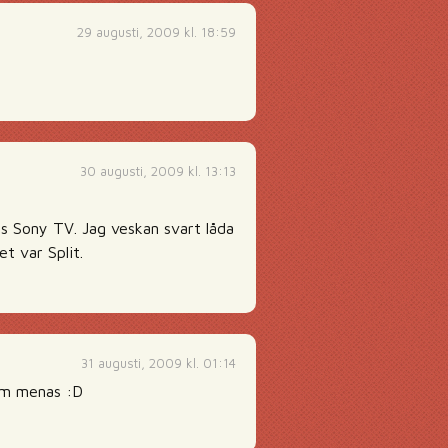
29 augusti, 2009 kl. 18:59
30 augusti, 2009 kl. 13:13
s Sony TV. Jag veskan svart låda
t var Split.
31 augusti, 2009 kl. 01:14
som menas :D