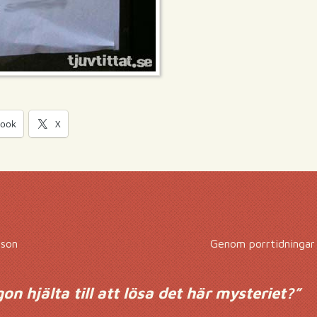
book
X
nson
Genom porrtidningar 
n hjälta till att lösa det här mysteriet?
”