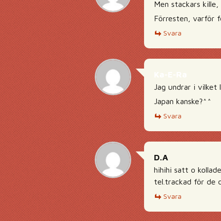
Men stackars kille
Förresten, varför 
Svara
Ka-E-Ra
Jag undrar i vilke
Japan kanske?^^
Svara
D.A
hihihi satt o kolla
tel.trackad för de 
Svara