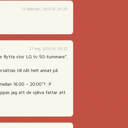
12 februari, 2010 kl. 01:25
27 maj, 2010 kl. 03:22
de flytta stor LG tv 50-tummare”.
rsättas till nåt helt annat på
 mellan 16.00 – 20.00”? :P
ppas jag att de själva fattar att