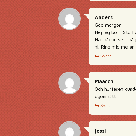
Anders
God morgon
Hej jag bor i Stor
Har någon sett någ
ni. Ring mig mellan
Svara
Maarch
Och hurfasen kunde
ögonmått!
Svara
jessi