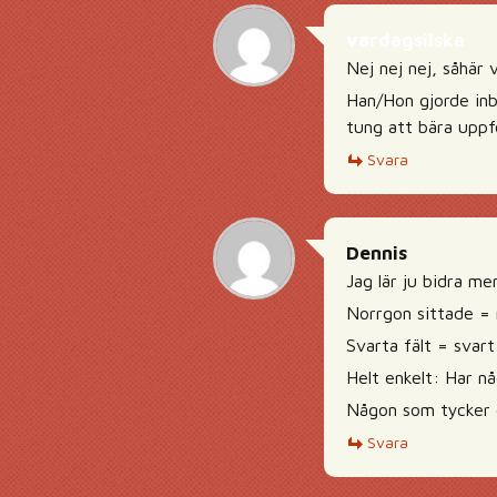
vardagsilska
Nej nej nej, såhär 
Han/Hon gjorde inbr
tung att bära uppf
Svara
Dennis
Jag lär ju bidra me
Norrgon sittade = 
Svarta fält = svart 
Helt enkelt: Har n
Någon som tycker de
Svara