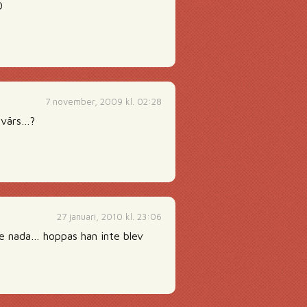
D
7 november, 2009 kl. 02:28
 tvärs…?
27 januari, 2010 kl. 23:06
ade nada… hoppas han inte blev