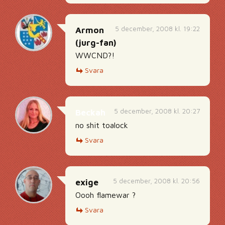
5 december, 2008 kl. 19:22
Armon
(jurg-fan)
WWCND?!
Svara
5 december, 2008 kl. 20:27
Beckah
no shit toalock
Svara
5 december, 2008 kl. 20:56
exige
Oooh flamewar ?
Svara