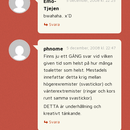
5 december, 2008 kl. 22:25
Emo-
Tjejen
bwahaha.. x’D
Svara
5 december, 2008 kl. 22:47
phnome
Finns ju ett GÄNG svar vid vilken
given tid som helst på hur många
toaletter som helst. Mestadels
innefattar detta krig mellan
högerexremister (svastickor) och
vänterextremister (ringar och kors
runt samma svastickor).
DETTA är underhållning och
kreativt tänkande.
Svara