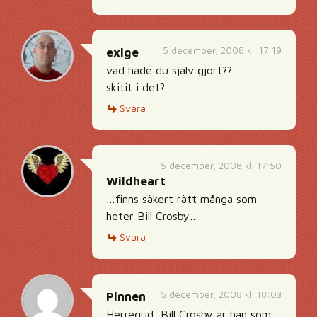
5 december, 2008 kl. 17:19
exige
vad hade du själv gjort??
skitit i det?
Svara
5 december, 2008 kl. 17:50
Wildheart
…finns säkert rätt många som
heter Bill Crosby…
Svara
5 december, 2008 kl. 18:03
Pinnen
Herregud, Bill Crosby är han som