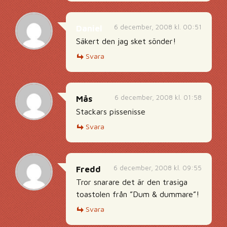
6 december, 2008 kl. 00:51
Daniel
Säkert den jag sket sönder!
Svara
6 december, 2008 kl. 01:58
Mås
Stackars pissenisse
Svara
6 december, 2008 kl. 09:55
Fredd
Tror snarare det är den trasiga
toastolen från ”Dum & dummare”!
Svara