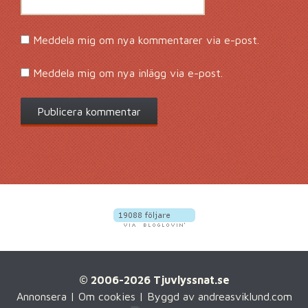
Meddela mig om nya kommentarer via e-post.
Meddela mig om nya inlägg via e-post.
© 2006-2026 Tjuvlyssnat.se
Annonsera
|
Om cookies
| Byggd av
andreasviklund.com