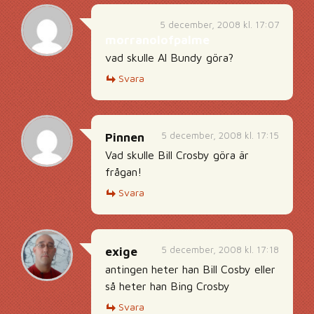
5 december, 2008 kl. 17:07
morranolofpalme
vad skulle Al Bundy göra?
Svara
5 december, 2008 kl. 17:15
Pinnen
Vad skulle Bill Crosby göra är
frågan!
Svara
5 december, 2008 kl. 17:18
exige
antingen heter han Bill Cosby eller
så heter han Bing Crosby
Svara