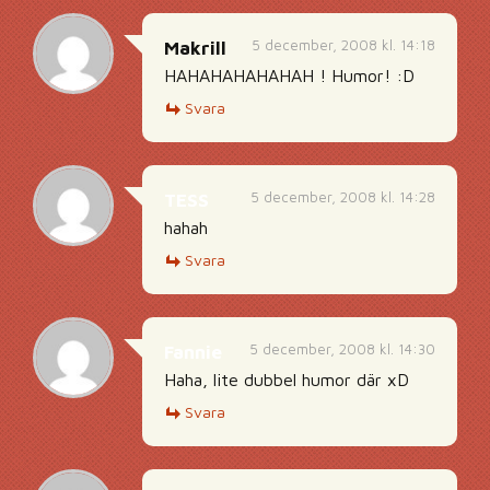
5 december, 2008 kl. 14:18
Makrill
HAHAHAHAHAHAH ! Humor! :D
Svara
5 december, 2008 kl. 14:28
TESS
hahah
Svara
5 december, 2008 kl. 14:30
Fannie
Haha, lite dubbel humor där xD
Svara