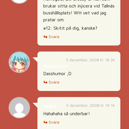
brukar sitta och injicera vid Tallnäs
busshållsplats! WH vet vad jag
pratar om.
#12: Skitit på dig, kanske?
Svara
5 december, 2008 kl. 18:24
Moontoon
Dasshumor ;D
Svara
5 december, 2008 kl. 19:14
Petra
Hahahaha så underbar!
Svara