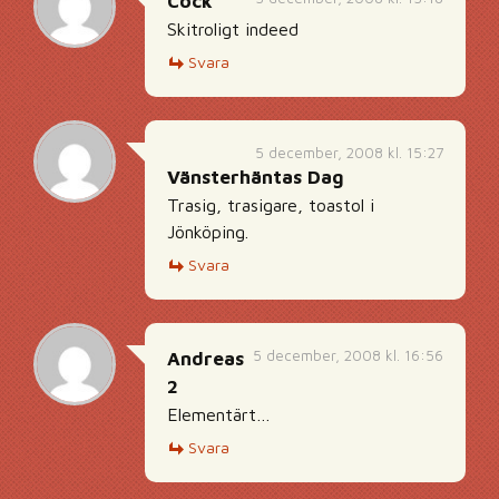
Cock
Skitroligt indeed
Svara
5 december, 2008 kl. 15:27
Vänsterhäntas Dag
Trasig, trasigare, toastol i
Jönköping.
Svara
5 december, 2008 kl. 16:56
Andreas
2
Elementärt…
Svara