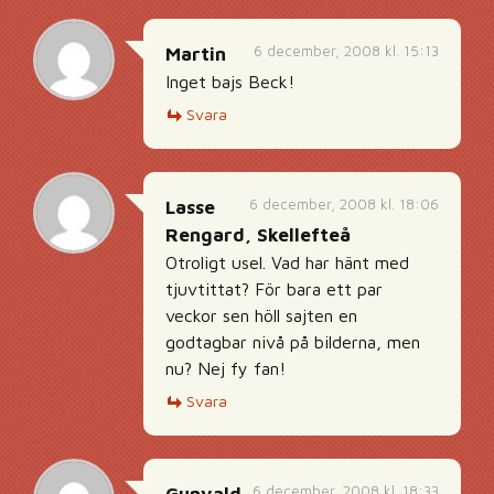
6 december, 2008 kl. 15:13
Martin
Inget bajs Beck!
Svara
6 december, 2008 kl. 18:06
Lasse
Rengard, Skellefteå
Otroligt usel. Vad har hänt med
tjuvtittat? För bara ett par
veckor sen höll sajten en
godtagbar nivå på bilderna, men
nu? Nej fy fan!
Svara
6 december, 2008 kl. 18:33