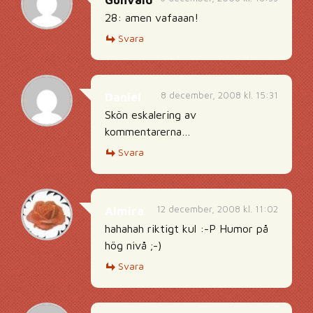
Gunvald
28: amen vafaaan!
Svara
8 december, 2008 kl. 15:31
Daniel
Skön eskalering av
kommentarerna…
Svara
12 december, 2008 kl. 11:02
Almira
hahahah riktigt kul :-P Humor på
hög nivå ;-)
Svara