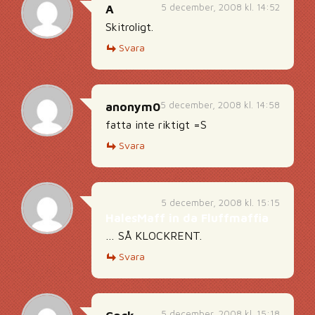
5 december, 2008 kl. 14:52
A
Skitroligt.
Svara
5 december, 2008 kl. 14:58
anonym0
fatta inte riktigt =S
Svara
5 december, 2008 kl. 15:15
HalesMaff in da Fluffmaffia
… SÅ KLOCKRENT.
Svara
5 december, 2008 kl. 15:18