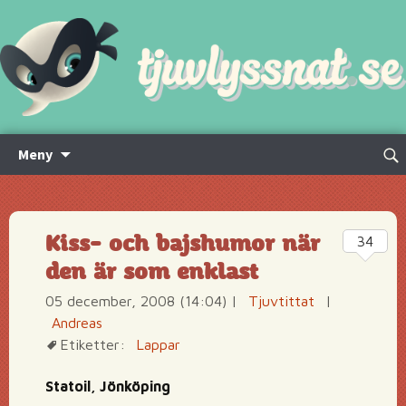
Hoppa
Sök
Meny
till
efte
innehåll
Kiss- och bajshumor när
34
den är som enklast
05 december, 2008 (14:04)
|
Tjuvtittat
|
Andreas
Etiketter:
Lappar
Statoil, Jönköping