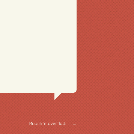
Rubrik’n överflödi…
→