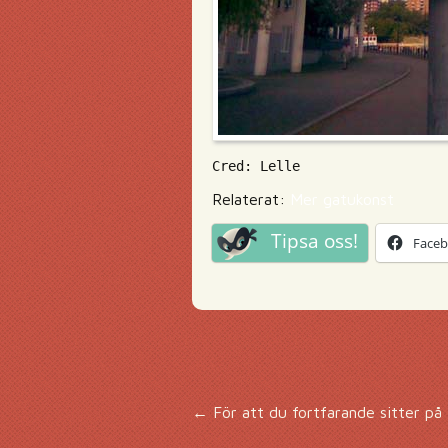
Cred: Lelle
Relaterat:
Mer gatukonst
Tipsa oss!
Face
Inläggsnavigering
←
För att du fortfarande sitter på