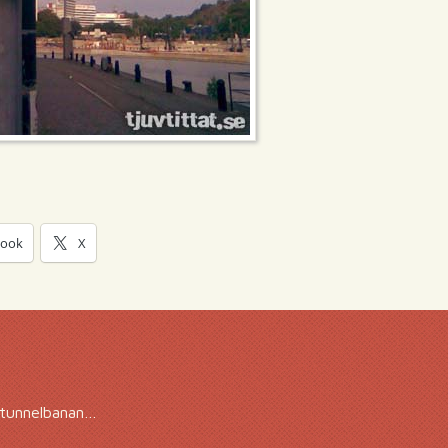
book
X
 tunnelbanan…