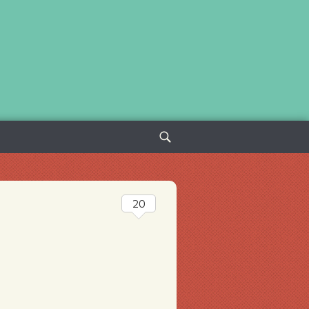
Sök
efter:
20