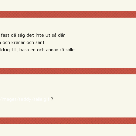
fast då såg det inte ut så där.
 och kranar och sånt.
drig till, bara en och annan rå sälle.
/images/teddy/salle.gif
?