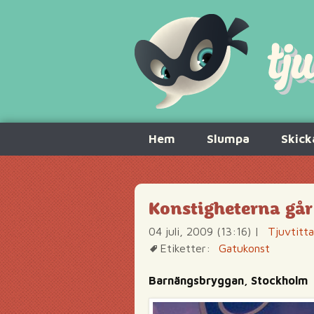
Hoppa
Hem
Slumpa
Skick
till
innehåll
Konstigheterna går
04 juli, 2009 (13:16)
|
Tjuvtitta
Etiketter:
Gatukonst
Barnängsbryggan, Stockholm