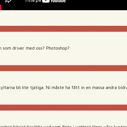
on som driver med oss? Photoshop?
yltarna bli lite tjatiga. Ni måste ha fått in en massa andra bidr
erket börjat berätta vad som finns i vattnet längs våra kuster