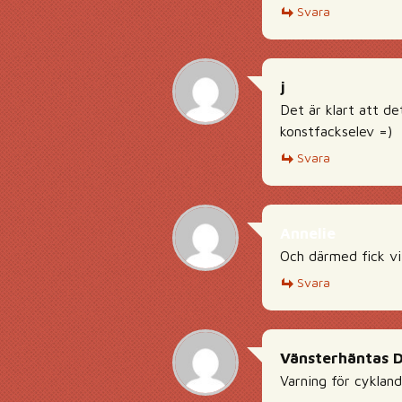
Svara
j
Det är klart att d
konstfackselev =)
Svara
Annelie
Och därmed fick vi 
Svara
Vänsterhäntas 
Varning för cyklande