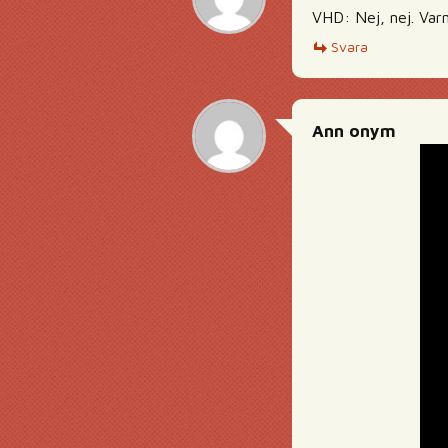
VHD: Nej, nej. Varn
Svara
Ann onym