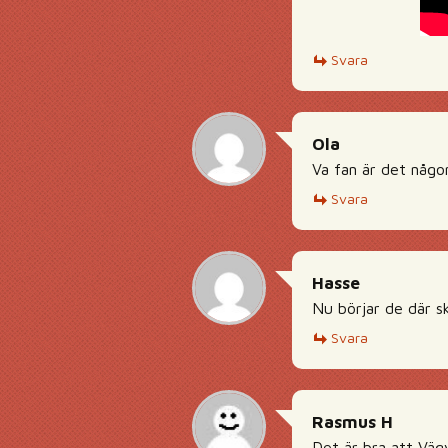
Svara
Ola
Va fan är det någ
Svara
Hasse
Nu börjar de där sk
Svara
Rasmus H
Det är bra att Vägv