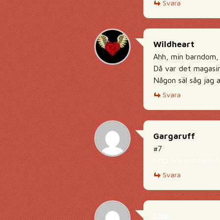
Svara
Wildheart
Ahh, min barndom, 
Då var det magasin
Någon säl såg jag al
Svara
Gargaruff
#7
http://www.nalle.fi
Svara
Lisa