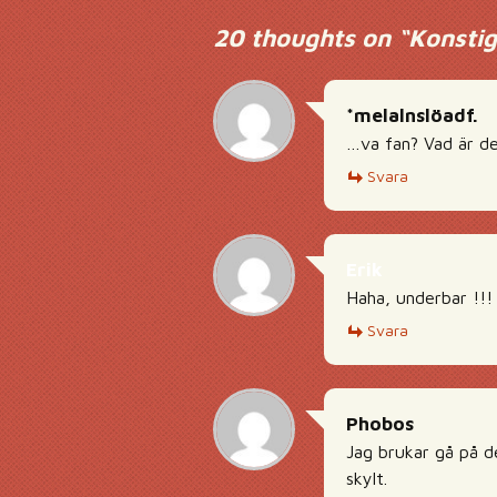
20 thoughts on “
Konstig
*melalnslöadf.
…va fan? Vad är de
Svara
Erik
Haha, underbar !!!
Svara
Phobos
Jag brukar gå på d
skylt.