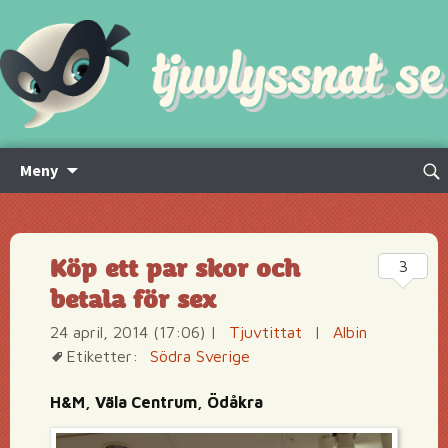
Hoppa
Sök
Meny
till
efte
innehåll
Köp ett par skor och
3
betala för sex
24 april, 2014 (17:06)
|
Tjuvtittat
|
Albin
Etiketter:
Södra Sverige
H&M, Väla Centrum, Ödåkra