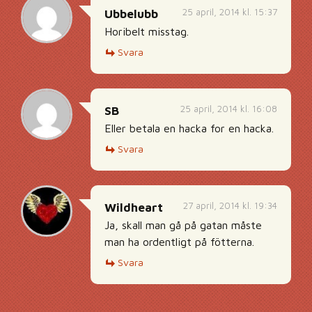
25 april, 2014 kl. 15:37
Ubbelubb
Horibelt misstag.
Svara
25 april, 2014 kl. 16:08
SB
Eller betala en hacka for en hacka.
Svara
27 april, 2014 kl. 19:34
Wildheart
Ja, skall man gå på gatan måste
man ha ordentligt på fötterna.
Svara