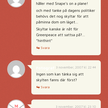
håller med Snape’s on a plane!
och med tanke på dagens politiker
behövs det nog skyltar för att
påminna dom om läget…
Skyltar kanske är nåt för
Greenpeace att sattsa på?…
*hinthint*
Svara
3 november, 2007 kl. 22:44
Fotograf
Ingen som kan tänka sig att
skylten fanns där först?
Svara
3 november, 2007 kl. 23:10