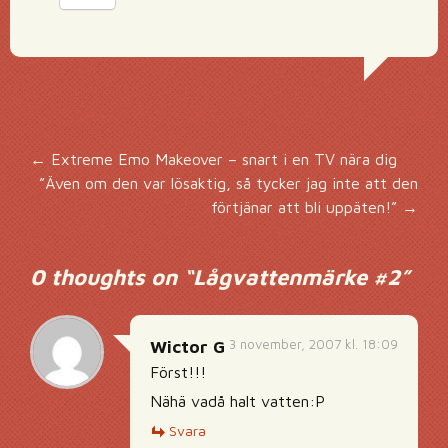
Inläggsnavigering
←
Extreme Emo Makeover – snart i en TV nära dig
”Även om den var lösaktig, så tycker jag inte att den
förtjänar att bli uppäten!”
→
0 thoughts on “
Lågvattenmärke #2
”
3 november, 2007 kl. 18:09
Wictor G
Först!!!
Nähä vadå halt vatten:P
Svara