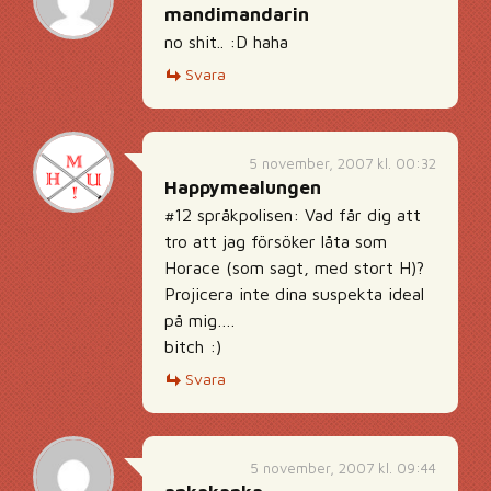
mandimandarin
no shit.. :D haha
Svara
5 november, 2007 kl. 00:32
Happymealungen
#12 språkpolisen: Vad får dig att
tro att jag försöker låta som
Horace (som sagt, med stort H)?
Projicera inte dina suspekta ideal
på mig….
bitch :)
Svara
5 november, 2007 kl. 09:44