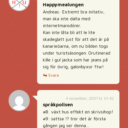
Happymealungen
Andreas: Extremt bra initativ,
man ska inte dalta med
internetmarodörer.
Kan inte låta bli att le lite
skadeglatt just för att det är på
kanarieöarna, om nu bilden togs
under turistsäsongen. Orutinerad
kille i gul jacka som har jeans på
sig för övrig, galonbyxor ftw!
Svara
4 november, 2007 kl. 01:42
språkpolisen
#8: växt hus effekt en skrivsihop!
#9: sattsa !? tror det är första
gången jag ser denna…