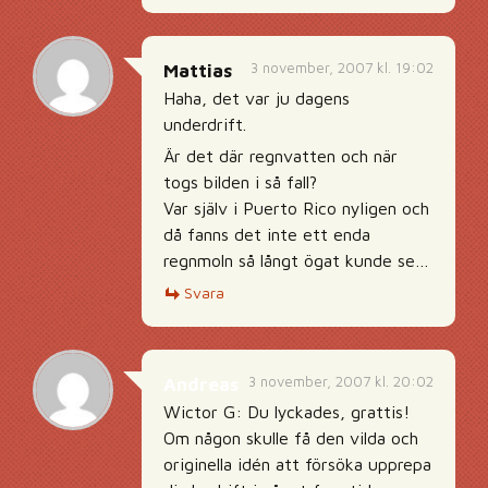
3 november, 2007 kl. 19:02
Mattias
Haha, det var ju dagens
underdrift.
Är det där regnvatten och när
togs bilden i så fall?
Var själv i Puerto Rico nyligen och
då fanns det inte ett enda
regnmoln så långt ögat kunde se…
Svara
3 november, 2007 kl. 20:02
Andreas
Wictor G: Du lyckades, grattis!
Om någon skulle få den vilda och
originella idén att försöka upprepa