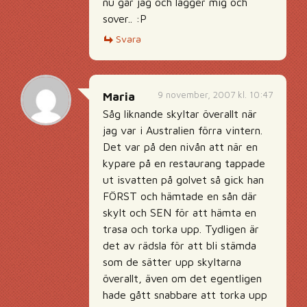
nu går jag och lägger mig och
sover.. :P
Svara
9 november, 2007 kl. 10:47
Maria
Såg liknande skyltar överallt när
jag var i Australien förra vintern.
Det var på den nivån att när en
kypare på en restaurang tappade
ut isvatten på golvet så gick han
FÖRST och hämtade en sån där
skylt och SEN för att hämta en
trasa och torka upp. Tydligen är
det av rädsla för att bli stämda
som de sätter upp skyltarna
överallt, även om det egentligen
hade gått snabbare att torka upp