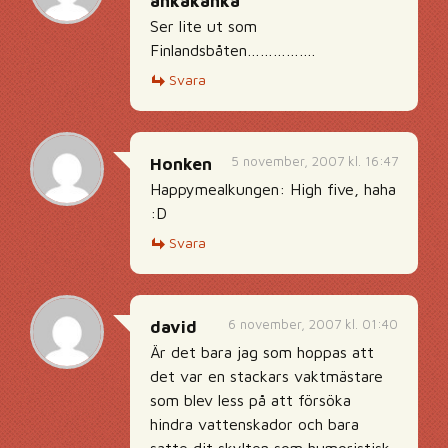
ankakanka
Ser lite ut som
Finlandsbåten…………….
Svara
5 november, 2007 kl. 16:47
Honken
Happymealkungen: High five, haha
:D
Svara
6 november, 2007 kl. 01:40
david
Är det bara jag som hoppas att
det var en stackars vaktmästare
som blev less på att försöka
hindra vattenskador och bara