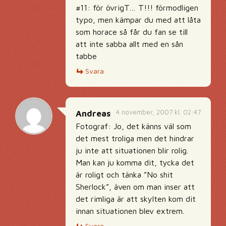
#11: för övrigT… T!!! förmodligen
typo, men kämpar du med att låta
som horace så får du fan se till
att inte sabba allt med en sån
tabbe
Svara
4 november, 2007 kl. 02:47
Andreas
Fotograf: Jo, det känns väl som
det mest troliga men det hindrar
ju inte att situationen blir rolig.
Man kan ju komma dit, tycka det
är roligt och tänka ”No shit
Sherlock”, även om man inser att
det rimliga är att skylten kom dit
innan situationen blev extrem.
Svara