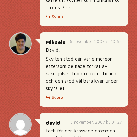
satte dit skylten som humoristisk
protest? :P
Svara
6 november, 2007 kl. 10:55
Mikaela
David:
Skylten stod där varje morgon
eftersom de hade torkat av
kakelgolvet framför receptionen,
och den stod väl bara kvar under
skyfallet.
Svara
8 november, 2007 kl. 01:27
david
tack för den krossade drömmen..