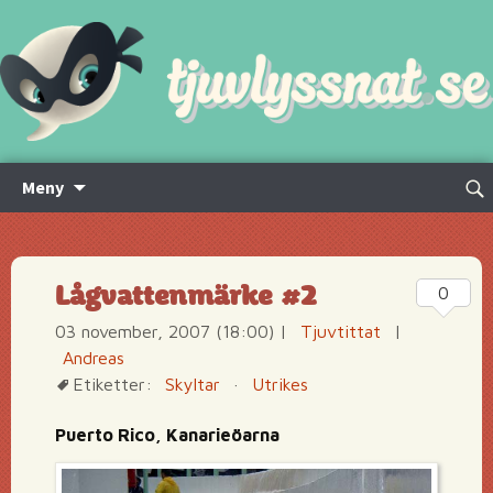
Hoppa
Sök
Meny
till
efte
innehåll
Lågvattenmärke #2
0
03 november, 2007 (18:00)
|
Tjuvtittat
|
Andreas
Etiketter:
Skyltar
·
Utrikes
Puerto Rico, Kanarieöarna