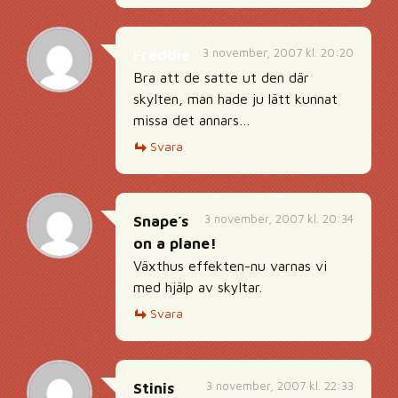
3 november, 2007 kl. 20:20
Freddie
Bra att de satte ut den där
skylten, man hade ju lätt kunnat
missa det annars…
Svara
3 november, 2007 kl. 20:34
Snape´s
on a plane!
Växthus effekten-nu varnas vi
med hjälp av skyltar.
Svara
3 november, 2007 kl. 22:33
Stinis