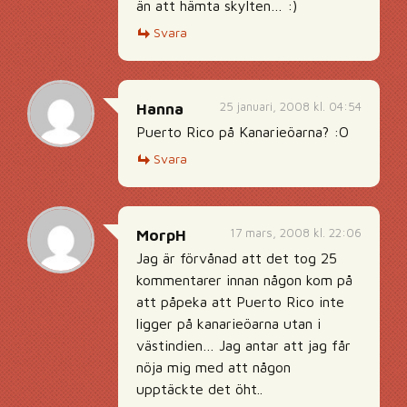
än att hämta skylten… :)
Svara
25 januari, 2008 kl. 04:54
Hanna
Puerto Rico på Kanarieöarna? :O
Svara
17 mars, 2008 kl. 22:06
MorpH
Jag är förvånad att det tog 25
kommentarer innan någon kom på
att påpeka att Puerto Rico inte
ligger på kanarieöarna utan i
västindien… Jag antar att jag får
nöja mig med att någon
upptäckte det öht..