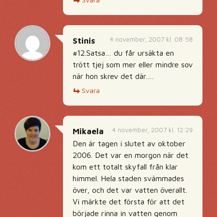
4 november, 2007 kl. 08:58
Stinis
#12.Satsa… du får ursäkta en
trött tjej som mer eller mindre sov
när hon skrev det där….
Svara
4 november, 2007 kl. 12:29
Mikaela
Den är tagen i slutet av oktober
2006. Det var en morgon när det
kom ett totalt skyfall från klar
himmel. Hela staden svämmades
över, och det var vatten överallt.
Vi märkte det första för att det
började rinna in vatten genom