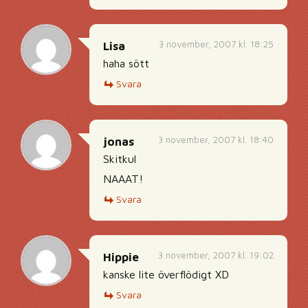
3 november, 2007 kl. 18:25
Lisa
haha sött
Svara
3 november, 2007 kl. 18:40
jonas
Skitkul
NAAAT!
Svara
3 november, 2007 kl. 19:02
Hippie
kanske lite överflödigt XD
Svara