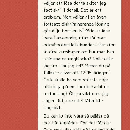
väljer att lösa detta skiter jag
faktiskt i i detalj. Det är ert
problem. Men väljer ni en även
fortsatt diskriminerande lösning
gör ni ju bort er. Ni förlorar inte
bara i anseende, utan förlorar
också potentiella kunder! Hur stor
är dina kunskaper om hur man kan
utforma en ringklocka? Noll skulle
jag tro. Har jag fel? Menar du på
fullaste allvar att 12-15-åringar i
Övik skulle ha som största nöje
att ringa på en ringklocka till er
restaurang? Öh, ursäkta om jag
säger det, men det låter lite
långsökt.
Du kan ju inte vara så påläst på
det här området. För det första:
Ta o snyt dig o läs på lite innan du