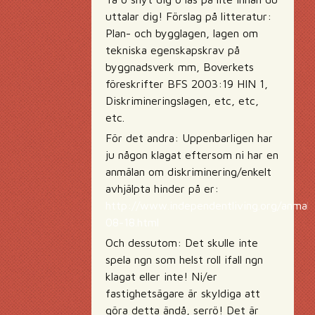
uttalar dig! Förslag på litteratur:
Plan- och bygglagen, lagen om
tekniska egenskapskrav på
byggnadsverk mm, Boverkets
föreskrifter BFS 2003:19 HIN 1,
Diskrimineringslagen, etc, etc,
etc.
För det andra: Uppenbarligen har
ju någon klagat eftersom ni har en
anmälan om diskriminering/enkelt
avhjälpta hinder på er:
http://www.independentliving.org/anmaln
08-18.html
Och dessutom: Det skulle inte
spela ngn som helst roll ifall ngn
klagat eller inte! Ni/er
fastighetsägare är skyldiga att
göra detta ändå, serrö! Det är