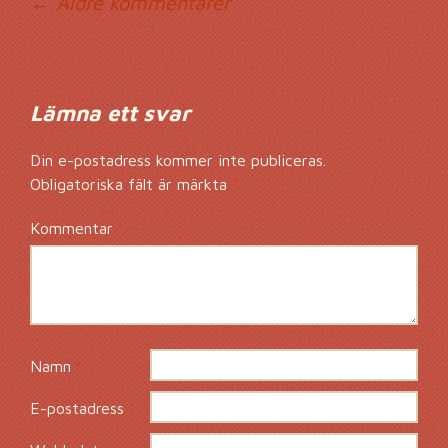
Kommentarsnavig
← Äldre kommentarer
Lämna ett svar
Din e-postadress kommer inte publiceras.
Obligatoriska fält är märkta
*
Kommentar
*
Namn
*
E-postadress
*