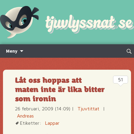
Hoppa
Sök
Meny
till
efte
innehåll
Låt oss hoppas att
51
maten inte är lika bitter
som ironin
26 februari, 2009 (14:09)
|
Tjuvtittat
|
Andreas
Etiketter:
Lappar