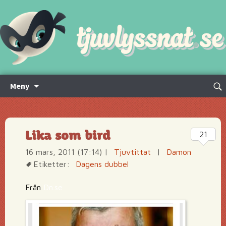
Hoppa
Sök
Meny
till
efte
innehåll
Lika som bird
21
16 mars, 2011 (17:14)
|
Tjuvtittat
|
Damon
Etiketter:
Dagens dubbel
Från
Dn.se