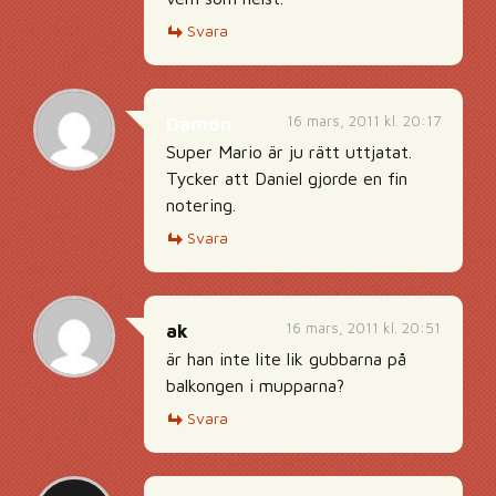
Svara
16 mars, 2011 kl. 20:17
Damon
Super Mario är ju rätt uttjatat.
Tycker att Daniel gjorde en fin
notering.
Svara
16 mars, 2011 kl. 20:51
ak
är han inte lite lik gubbarna på
balkongen i mupparna?
Svara