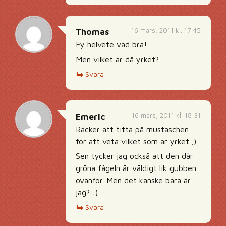
16 mars, 2011 kl. 17:45
Thomas
Fy helvete vad bra!
Men vilket är då yrket?
Svara
16 mars, 2011 kl. 18:31
Emeric
Räcker att titta på mustaschen
för att veta vilket som är yrket ;)
Sen tycker jag också att den där
gröna fågeln är väldigt lik gubben
ovanför. Men det kanske bara är
jag? :)
Svara