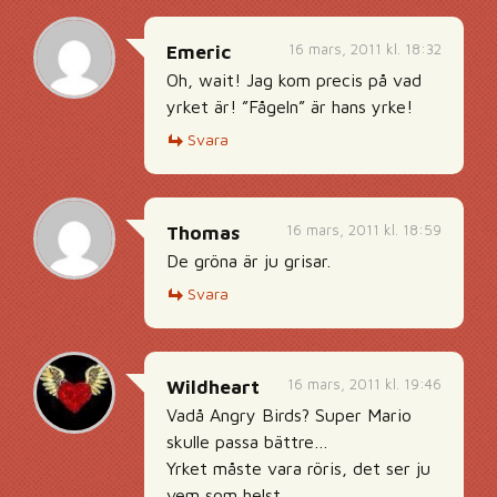
16 mars, 2011 kl. 18:32
Emeric
Oh, wait! Jag kom precis på vad
yrket är! ”Fågeln” är hans yrke!
Svara
16 mars, 2011 kl. 18:59
Thomas
De gröna är ju grisar.
Svara
16 mars, 2011 kl. 19:46
Wildheart
Vadå Angry Birds? Super Mario
skulle passa bättre…
Yrket måste vara röris, det ser ju
vem som helst.