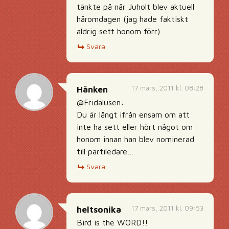
tänkte på när Juholt blev aktuell
häromdagen (jag hade faktiskt
aldrig sett honom förr).
Svara
17 mars, 2011 kl. 08:28
Hånken
@Fridalusen:
Du är långt ifrån ensam om att
inte ha sett eller hört något om
honom innan han blev nominerad
till partiledare…
Svara
17 mars, 2011 kl. 09:53
heltsonika
Bird is the WORD!!