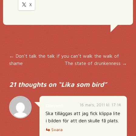
X
Inläggsnavigering
←
Don’t talk the talk if you can’t walk the walk of
shame
The state of drunkenness
→
21 thoughts on “
Lika som bird
”
16 mars, 2011 kl. 17:14
Damon
Ska tilläggas att jag fick klippa lite
i bilden för att den skulle få plats.
Svara