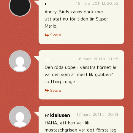
16 mars, 2011 kl. 20:55
•
Angry Birds känns dock mer
uttjatat nu för tiden än Super
Mario.
Svara
16 mars, 2011 kl. 21:45
iA
Den röda uppe i vänstra hörnet är
väl den som är mest lik gubben?
spitting image!
Svara
17 mars, 2011 kl. 00:13
Fridalusen
HAHA, att han var lik
mustaschgrisen var det första jag