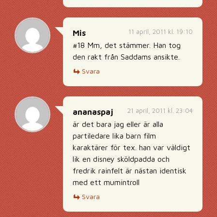
11 april, 2011 kl. 19:10
Mis
#18 Mm, det stämmer. Han tog
den rakt från Saddams ansikte.
Svara
21 april, 2011 kl. 23:04
ananaspaj
är det bara jag eller är alla
partiledare lika barn film
karaktärer för tex. han var väldigt
lik en disney sköldpadda och
fredrik rainfelt är nästan identisk
med ett mumintroll
Svara