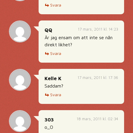
Svara
17 mars, 2011 kl. 14:23
QQ
Är jag ensam om att inte se nån
direkt likhet?
Svara
17 mars, 2011 kl. 17:36
Kelle K
Saddam?
Svara
18 mars, 2011 kl. 02:34
303
o_O