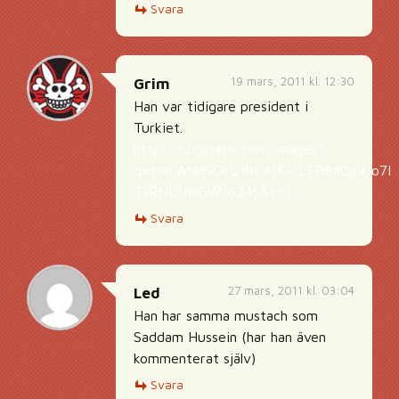
Svara
19 mars, 2011 kl. 12:30
Grim
Han var tidigare president i
Turkiet.
http://t2.gstatic.com/images?
q=tbn:ANd9GcQ1bIr41l00LTB8fl0p9Jo7
TsRNUUHGW1o24S&t=1
Svara
27 mars, 2011 kl. 03:04
Led
Han har samma mustach som
Saddam Hussein (har han även
kommenterat själv)
Svara