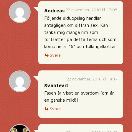
22 november, 2010 kl. 17:05
Andreas
Följande siduppslag handlar
antagligen om siffran sex. Kan
tänka mig många rim som
fortsätter på detta tema och som
kombinerar ”6” och fulla igelkottar.
Svara
22 november, 2010 kl. 19:17
Svantevit
Fasen är visst en svordom (om än
en ganska mild)!
Svara