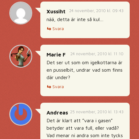
24 november, 2010 kl. 09:43
Xussiht
nää, detta är inte så kul…
Svara
24 november, 2010 kl. 11:10
Marie F
Det ser ut som om igelkottarna är
en pusselbit, undrar vad som finns
där under?
Svara
25 november, 2010 kl. 13:43
Andreas
Det är klart att ”vara i gasen”
betyder att vara full, eller vadå?
Vad menar ni andra som inte tycks