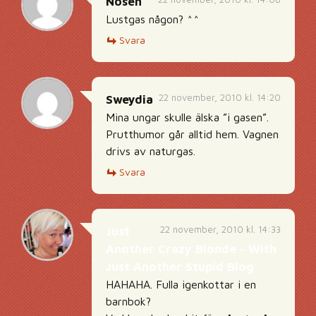
Nosen
Lustgas någon? ^^
Svara
22 november, 2010 kl. 14:20
Sweydia
Mina ungar skulle älska ”i gasen”.
Prutthumor går alltid hem. Vagnen
drivs av naturgas.
Svara
22 november, 2010 kl. 14:33
Just
Another Crazy Blonde - With
Just Another Stupid Blog
HAHAHA. Fulla igenkottar i en
barnbok?