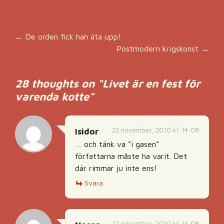
Inläggsnavigering
←
De orden fick han äta upp!
Postmodern krigskonst
→
28 thoughts on “
Livet är en fest för
varenda kotte
”
22 november, 2010 kl. 14:08
Isidor
… och tänk va ”i gasen”
författarna måste ha varit. Det
där rimmar ju inte ens!
Svara
22 november, 2010 kl. 14:08