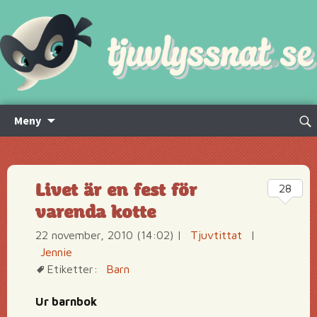
Hoppa
Sök
Meny
till
efte
innehåll
Livet är en fest för
28
varenda kotte
22 november, 2010 (14:02)
|
Tjuvtittat
|
Jennie
Etiketter:
Barn
Ur barnbok