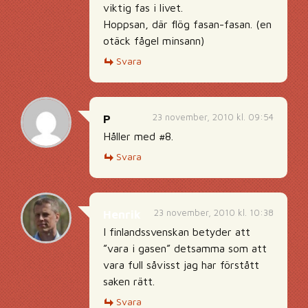
viktig fas i livet.
Hoppsan, där flög fasan-fasan. (en
otäck fågel minsann)
Svara
23 november, 2010 kl. 09:54
P
Håller med #8.
Svara
23 november, 2010 kl. 10:38
Henrik
I finlandssvenskan betyder att
”vara i gasen” detsamma som att
vara full såvisst jag har förstått
saken rätt.
Svara