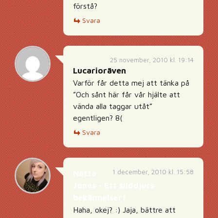
förstå?
Svara
25 november, 2010 kl. 19:14
Lucarioräven
Varför får detta mej att tänka på
”Och sånt här får vår hjälte att
vända alla taggar utåt”
egentligen? 8(
Svara
1 december, 2010 kl. 15:58
Natta
Jones - Ett sliddjurs
bekännelser!
Haha, okej? :) Jaja, bättre att