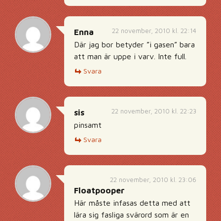
22 november, 2010 kl. 22:14
Enna
Där jag bor betyder ”i gasen” bara
att man är uppe i varv. Inte full.
Svara
22 november, 2010 kl. 22:23
sis
pinsamt
Svara
22 november, 2010 kl. 23:06
Floatpooper
Här måste infasas detta med att
lära sig fasliga svärord som är en