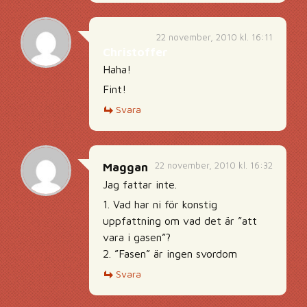
22 november, 2010 kl. 16:11
Christoffer
Haha!
Fint!
Svara
22 november, 2010 kl. 16:32
Maggan
Jag fattar inte.
1. Vad har ni för konstig
uppfattning om vad det är ”att
vara i gasen”?
2. ”Fasen” är ingen svordom
Svara