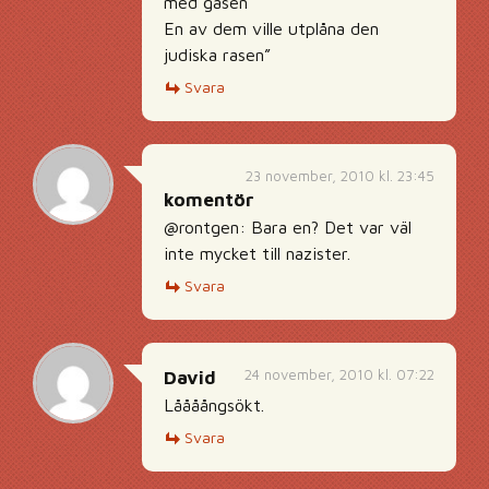
med gasen
En av dem ville utplåna den
judiska rasen”
Svara
23 november, 2010 kl. 23:45
komentör
@rontgen: Bara en? Det var väl
inte mycket till nazister.
Svara
24 november, 2010 kl. 07:22
David
Låååångsökt.
Svara