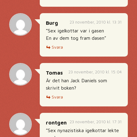
23 november, 2010 kl. 13:31
Burg
”Sex igelkottar var i gasen
En av dem tog fram dasen”
Svara
23 november, 2010 kl. 15:04
Tomas
Är det han Jack Daniels som
skrivit boken?
Svara
23 november, 2010 kl. 17:31
rontgen
”Sex nynazistiska igelkottar lekte