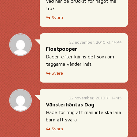
Vad har de druckit för något må
tro?
Svara
22 november, 2010 kl. 14:44
Floatpooper
Dagen efter känns det som om
taggarna vänder inåt.
Svara
22 november, 2010 kl. 14:45
Vänsterhäntas Dag
Hade för mig att man inte ska lära
barn att svära.
Svara