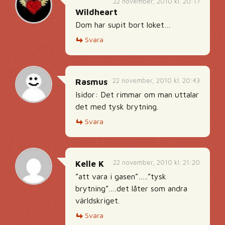
22 november, 2010 kl. 20:17
Wildheart
Dom har supit bort loket…
Svara
22 november, 2010 kl. 20:43
Rasmus
Isidor: Det rimmar om man uttalar
det med tysk brytning.
Svara
22 november, 2010 kl. 21:20
Kelle K
”att vara i gasen”…..”tysk
brytning”….det låter som andra
världskriget.
Svara