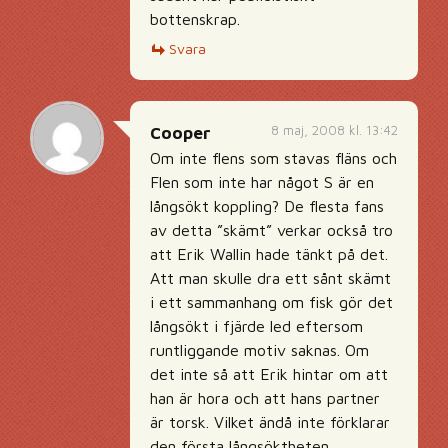
bottenskrap.
Svara
8 maj, 2008 kl. 13:42
Cooper
Om inte flens som stavas fläns och
Flen som inte har något S är en
långsökt koppling? De flesta fans
av detta ”skämt” verkar också tro
att Erik Wallin hade tänkt på det.
Att man skulle dra ett sånt skämt
i ett sammanhang om fisk gör det
långsökt i fjärde led eftersom
runtliggande motiv saknas. Om
det inte så att Erik hintar om att
han är hora och att hans partner
är torsk. Vilket ändå inte förklarar
den första långsöktheten.