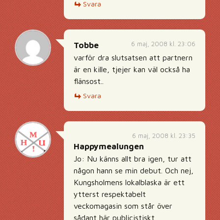
Svara
6 maj, 2008 kl. 23:06
Tobbe
varför dra slutsatsen att partnern
är en kille, tjejer kan väl också ha
flänsost..
Svara
6 maj, 2008 kl. 23:35
Happymealungen
Jo: Nu känns allt bra igen, tur att
någon hann se min debut. Och nej,
Kungsholmens lokalblaska är ett
ytterst respektabelt
veckomagasin som står över
sådant här publicistiskt