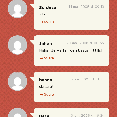
14 maj, 2008 kl. 09:13
So desu
#17.
Svara
20 maj, 2008 kl. 00:55
Johan
Haha, de va fan den bästa hittills!
Svara
2 juni, 2008 kl. 21:31
hanna
skitbra!
Svara
3 juni, 2008 kl. 16:24
Bara