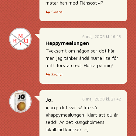
matar han med Flänsost=P
Svara
6 maj, 2008 kl. 16:13
Happymealungen
Tveksamt om någon ser det här
men jag tänker ändå hurra lite för
mitt första cred, Hurra på mig!
Svara
6 maj, 2008 kl. 21:42
Jo.
#jurg: det var så lite så.
#happymealungen: klart att du är
sedd! Är det kungsholmens
lokalblad kanske? :-)