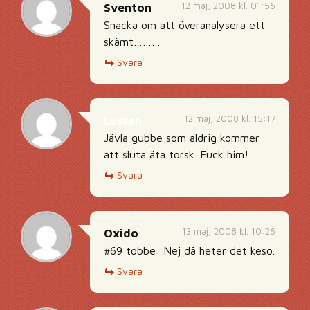
12 maj, 2008 kl. 01:56
Sventon
Snacka om att överanalysera ett
skämt………
Svara
12 maj, 2008 kl. 15:17
Lussan
Jävla gubbe som aldrig kommer
att sluta äta torsk. Fuck him!
Svara
13 maj, 2008 kl. 10:26
Oxido
#69 tobbe: Nej då heter det keso.
Svara