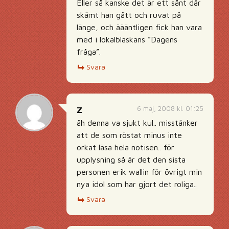
Eller så kanske det är ett sånt där
skämt han gått och ruvat på
länge, och äääntligen fick han vara
med i lokalblaskans ”Dagens
fråga”.
Svara
6 maj, 2008 kl. 01:25
Z
åh denna va sjukt kul.. misstänker
att de som röstat minus inte
orkat läsa hela notisen.. för
upplysning så är det den sista
personen erik wallin för övrigt min
nya idol som har gjort det roliga..
Svara