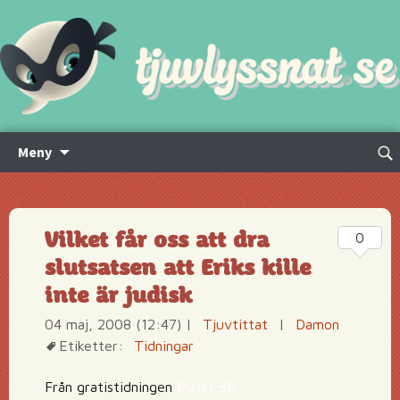
Hoppa
Sök
Meny
till
efte
innehåll
Vilket får oss att dra
0
slutsatsen att Eriks kille
inte är judisk
04 maj, 2008 (12:47)
|
Tjuvtittat
|
Damon
Etiketter:
Tidningar
Från gratistidningen
Punkt SE