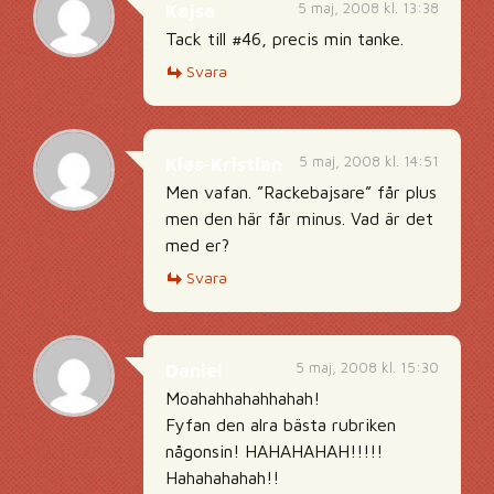
5 maj, 2008 kl. 13:38
Kajsa
Tack till #46, precis min tanke.
Svara
5 maj, 2008 kl. 14:51
Klas-Kristian
Men vafan. ”Rackebajsare” får plus
men den här får minus. Vad är det
med er?
Svara
5 maj, 2008 kl. 15:30
Daniel
Moahahhahahhahah!
Fyfan den alra bästa rubriken
någonsin! HAHAHAHAH!!!!!
Hahahahahah!!