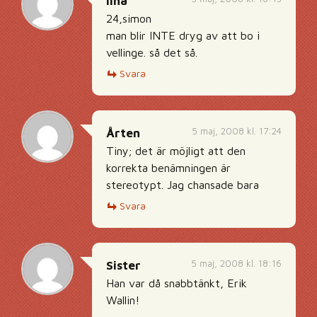
lina
24,simon
man blir INTE dryg av att bo i
vellinge. så det så.
Svara
5 maj, 2008 kl. 17:24
Årten
Tiny; det är möjligt att den
korrekta benämningen är
stereotypt. Jag chansade bara
Svara
5 maj, 2008 kl. 18:16
Sister
Han var då snabbtänkt, Erik
Wallin!