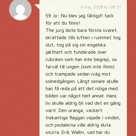
6 maj, 2008 kl. 08:57
jurg
59 Jo: Nu blev jag tårögd! tack
för att du finns!
The jurg läste bara första svaret,
skrattade tills luften i rummet tog
slut, tog på sig sin engelska
jakthatt och funderade över
rubriken som han inte begrep, sa
farväl till ungen (som inte finns)
och trampade sedan iväg mot
solnedgången. Långt senare skulle
han få reda på att det roliga med
bilden var något helt annat. Hans
liv skulle aldrig bli vad det en gång
varit. Den oranga, vackert
trekantiga flaggan vajade i vinden,
och pedalerna ville aldrig sluta
snurra. Erik Wallin, vad har du