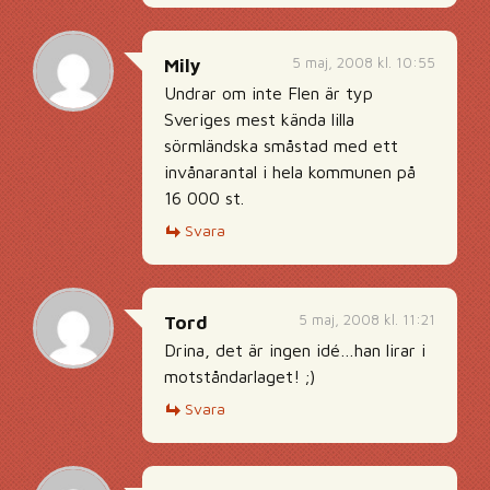
5 maj, 2008 kl. 10:55
Mily
Undrar om inte Flen är typ
Sveriges mest kända lilla
sörmländska småstad med ett
invånarantal i hela kommunen på
16 000 st.
Svara
5 maj, 2008 kl. 11:21
Tord
Drina, det är ingen idé…han lirar i
motståndarlaget! ;)
Svara