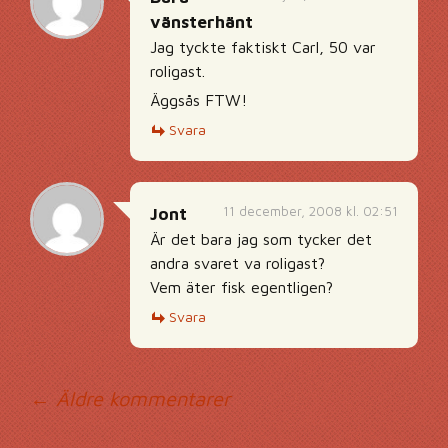
vänsterhänt
Jag tyckte faktiskt Carl, 50 var
roligast.
Äggsås FTW!
Svara
11 december, 2008 kl. 02:51
Jont
Är det bara jag som tycker det
andra svaret va roligast?
Vem äter fisk egentligen?
Svara
Kommentarsnavig
← Äldre kommentarer