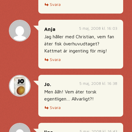
Svara
5 maj, 2008 kl. 16:03
Anja
Jag håller med Christian, vem fan
äter fisk överhuvudtaget?
Kattmat är ingenting för mig!
Svara
5 maj, 2008 kl. 16:38
Jo.
Men ååh! Vem äter torsk
egentligen… Allvarligt?!
Svara
5 maj, 2008 kl. 16:43