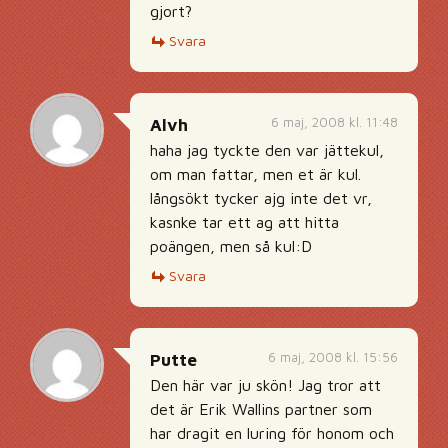
gjort?
Svara
6 maj, 2008 kl. 11:48
Alvh
haha jag tyckte den var jättekul,
om man fattar, men et är kul.
långsökt tycker ajg inte det vr,
kasnke tar ett ag att hitta
poängen, men så kul:D
Svara
6 maj, 2008 kl. 15:56
Putte
Den här var ju skön! Jag tror att
det är Erik Wallins partner som
har dragit en luring för honom och