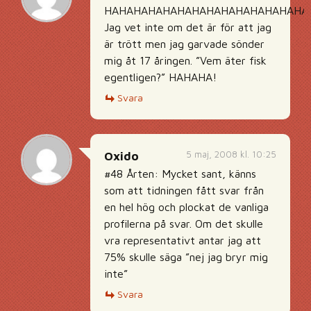
HAHAHAHAHAHAHAHAHAHAHAHAHAHAH
Jag vet inte om det är för att jag
är trött men jag garvade sönder
mig åt 17 åringen. ”Vem äter fisk
egentligen?” HAHAHA!
Svara
5 maj, 2008 kl. 10:25
Oxido
#48 Årten: Mycket sant, känns
som att tidningen fått svar från
en hel hög och plockat de vanliga
profilerna på svar. Om det skulle
vra representativt antar jag att
75% skulle säga ”nej jag bryr mig
inte”
Svara