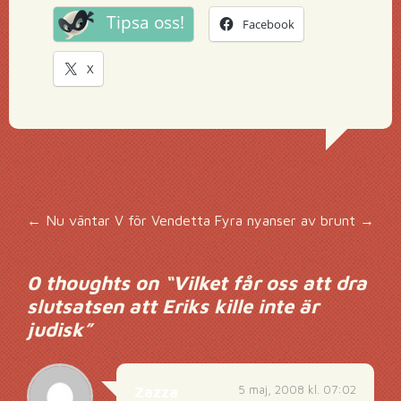
Tipsa oss!
Facebook
X
Inläggsnavigering
←
Nu väntar V för Vendetta
Fyra nyanser av brunt
→
0 thoughts on “
Vilket får oss att dra
slutsatsen att Eriks kille inte är
judisk
”
5 maj, 2008 kl. 07:02
Zazza