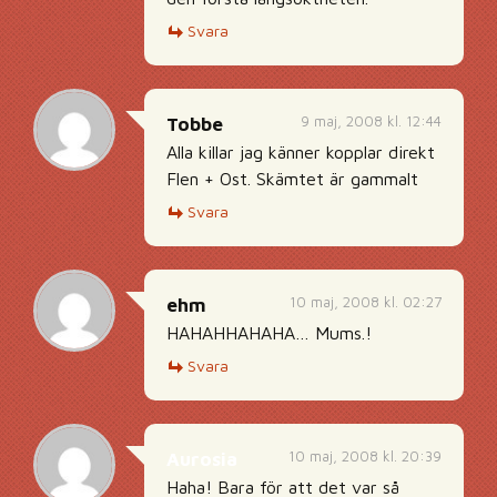
Svara
9 maj, 2008 kl. 12:44
Tobbe
Alla killar jag känner kopplar direkt
Flen + Ost. Skämtet är gammalt
Svara
10 maj, 2008 kl. 02:27
ehm
HAHAHHAHAHA… Mums.!
Svara
10 maj, 2008 kl. 20:39
Aurosia
Haha! Bara för att det var så