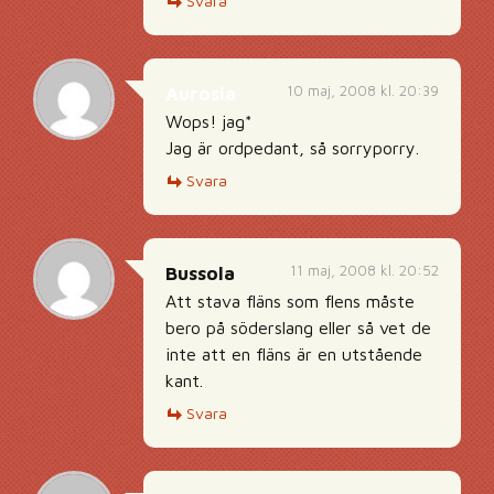
Svara
10 maj, 2008 kl. 20:39
Aurosia
Wops! jag*
Jag är ordpedant, så sorryporry.
Svara
11 maj, 2008 kl. 20:52
Bussola
Att stava fläns som flens måste
bero på söderslang eller så vet de
inte att en fläns är en utstående
kant.
Svara