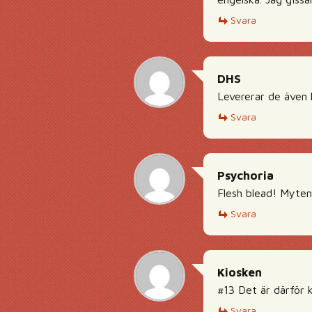
Svara
DHS
Levererar de även
Svara
Psychoria
Flesh blead! Myten 
Svara
Kiosken
#13 Det är därför 
Svara