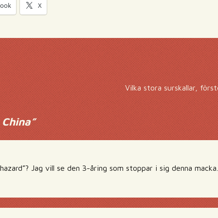
book
X
Vilka stora surskallar, för
 China
”
hazard”? Jag vill se den 3-åring som stoppar i sig denna macka.