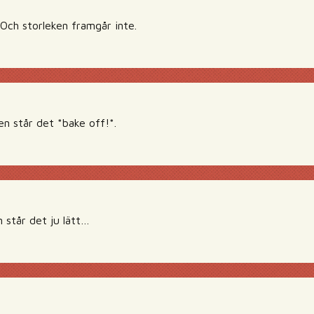
. Och storleken framgår inte.
n står det *bake off!*.
 står det ju lätt…