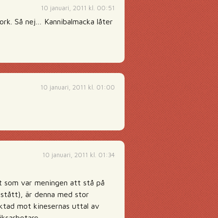
10 januari, 2011 kl. 00:51
ork. Så nej… Kannibalmacka låter
10 januari, 2011 kl. 01:00
10 januari, 2011 kl. 01:34
det som var meningen att stå på
örstått), är denna med stor
iktad mot kinesernas uttal av
iksarbetare.