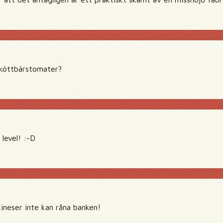
 köttbärstomater?
level! :-D
kineser inte kan råna banken!