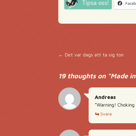
Tipsa oss!
Face
Inläggsnavigering
←
Det var dags att ta sig ton
19 thoughts on “
Made in
Andreas
”Warning! Choking 
Svara