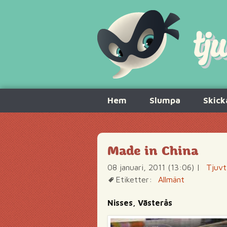
Hoppa
Hem
Slumpa
Skick
till
innehåll
Made in China
08 januari, 2011 (13:06)
|
Tjuvt
Etiketter:
Allmänt
Nisses, Västerås