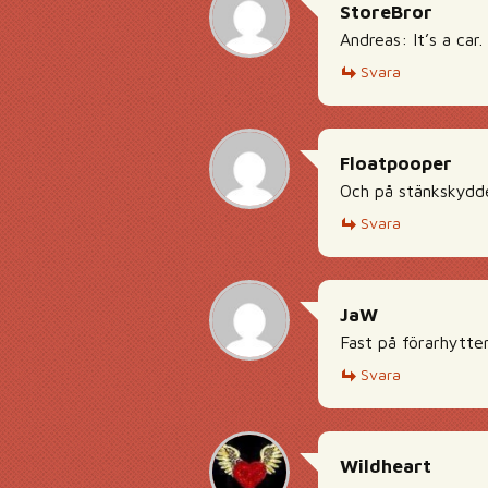
StoreBror
Andreas: It’s a car
Svara
Floatpooper
Och på stänkskydde
Svara
JaW
Fast på förarhytten
Svara
Wildheart