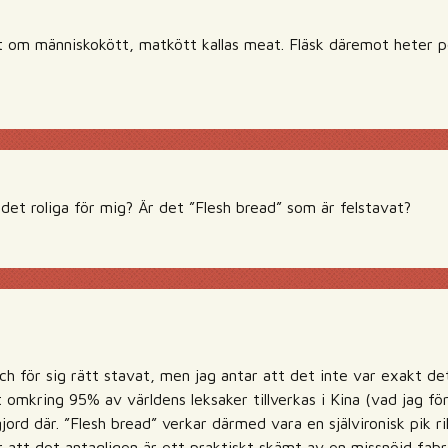
 om människokött, matkött kallas meat. Fläsk däremot heter p
det roliga för mig? Är det ”Flesh bread” som är felstavat?
och för sig rätt stavat, men jag antar att det inte var exakt 
t omkring 95% av världens leksaker tillverkas i Kina (vad jag f
jord där. ”Flesh bread” verkar därmed vara en självironisk pik r
r att det antagligen är ett praktiskt skämt av en missnöjd fabr