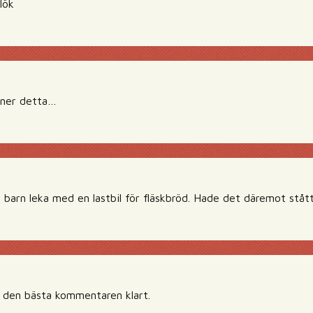
llök
aner detta…
a barn leka med en lastbil för fläskbröd. Hade det däremot stått
t den bästa kommentaren klart.