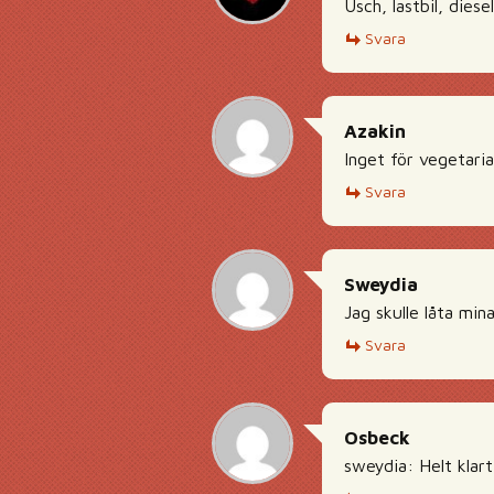
Usch, lastbil, diese
Svara
Azakin
Inget för vegetari
Svara
Sweydia
Jag skulle låta min
Svara
Osbeck
sweydia: Helt klar