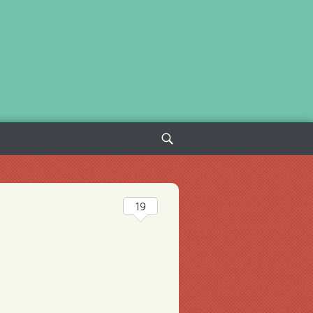
Sök
efter:
19