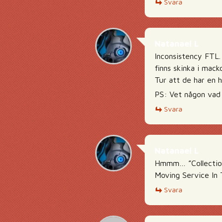
Svara
Natanael L
Inconsistency FTL.
finns skinka i mack
Tur att de har en h
PS: Vet någon vad 
Svara
Natanael L
Hmmm… ”Collection”
Moving Service In
Svara