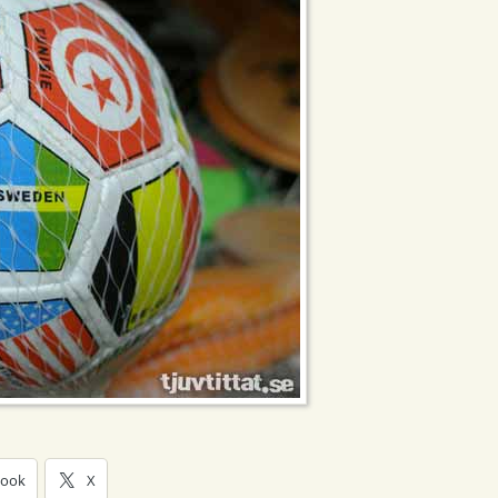
book
X