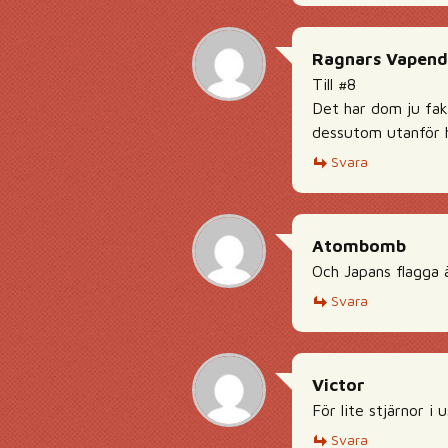
Ragnars Vapend
Till #8
Det har dom ju fakt
dessutom utanför 
Svara
Atombomb
Och Japans flagga ä
Svara
Victor
För lite stjärnor i 
Svara