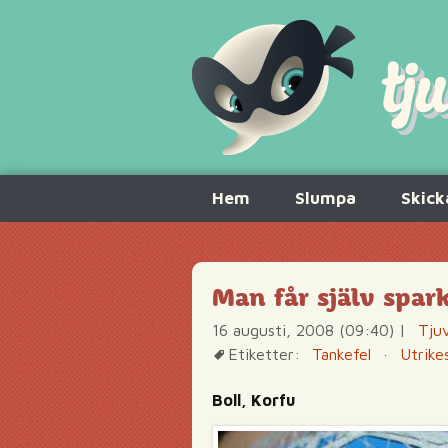
Hoppa
Hem
Slumpa
Skick
till
innehåll
Man får själv spark
16 augusti, 2008 (09:40)
|
Tjuv
Etiketter:
Tankefel
·
Utrike
Boll, Korfu