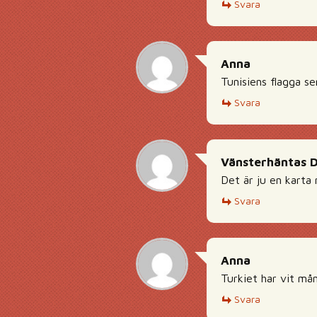
Svara
Anna
Tunisiens flagga se
Svara
Vänsterhäntas 
Det är ju en karta 
Svara
Anna
Turkiet har vit mån
Svara