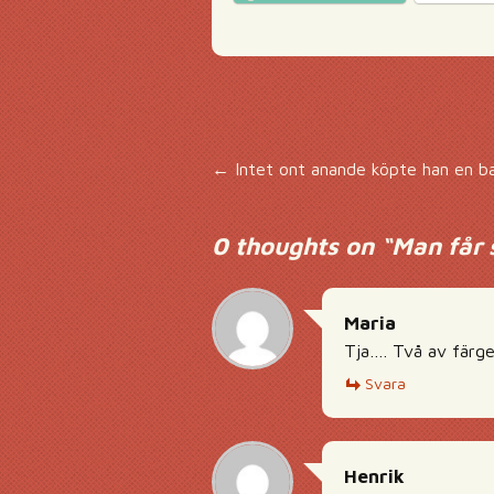
Inläggsnavigering
←
Intet ont anande köpte han en 
0 thoughts on “
Man får 
Maria
Tja…. Två av färge
Svara
Henrik