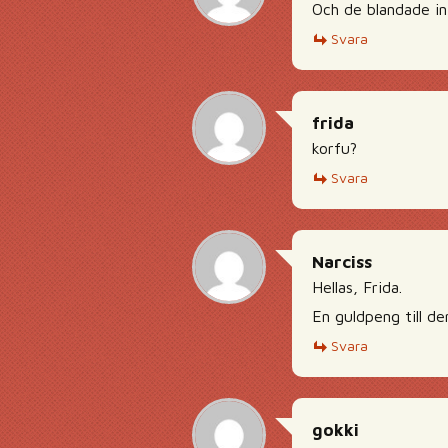
Och de blandade int
Svara
frida
korfu?
Svara
Narciss
Hellas, Frida.
En guldpeng till de
Svara
gokki