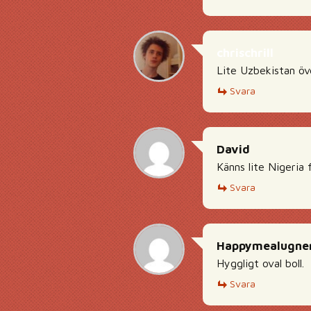
chrischrill
Lite Uzbekistan öve
Svara
David
Känns lite Nigeria 
Svara
Happymealugne
Hyggligt oval boll.
Svara