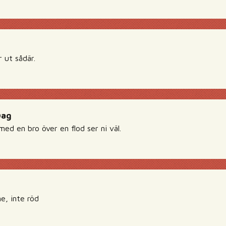
r ut sådär.
Dag
med en bro över en flod ser ni väl.
e, inte röd