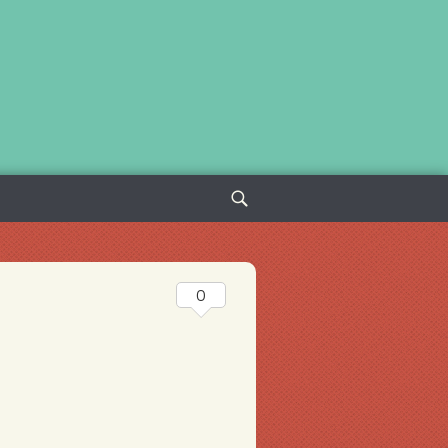
Sök
efter:
0