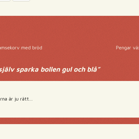
bamsekorv med bröd
Pengar väx
själv sparka bollen gul och blå
”
rna är ju rätt…