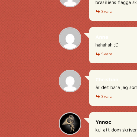
brasilliens flagga s
Svara
Anna
hahahah ;D
Svara
Christian
är det bara jag som
Svara
Ynnoc
kul att dom skrive