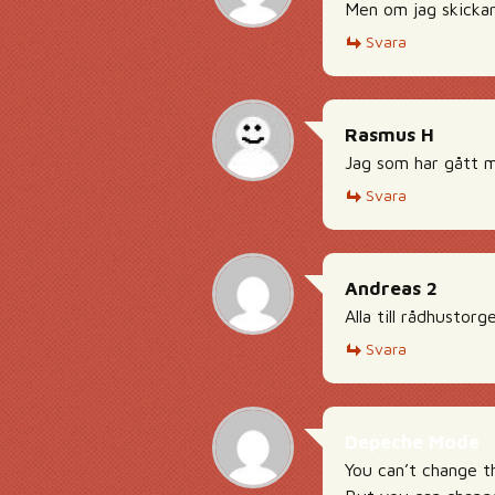
Men om jag skicka
Svara
Rasmus H
Jag som har gått me
Svara
Andreas 2
Alla till rådhustor
Svara
Depeche Mode
You can’t change t