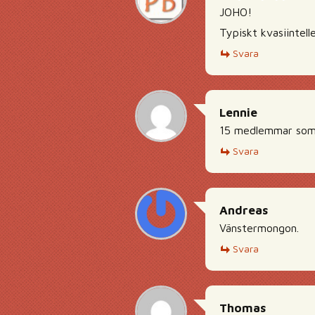
JOHO!
Typiskt kvasiintell
Svara
Lennie
15 medlemmar som vi
Svara
Andreas
Vänstermongon.
Svara
Thomas