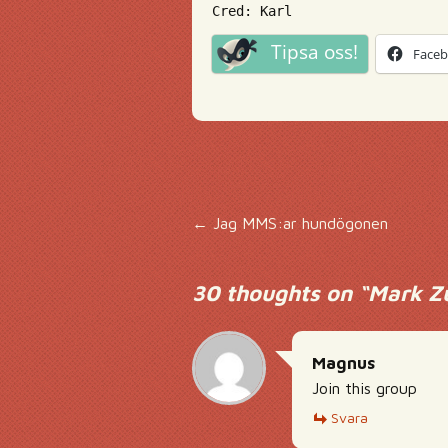
Cred: Karl
Tipsa oss!
Face
Inläggsnavigering
←
Jag MMS:ar hundögonen
30 thoughts on “
Mark Zu
Magnus
Join this group
Svara