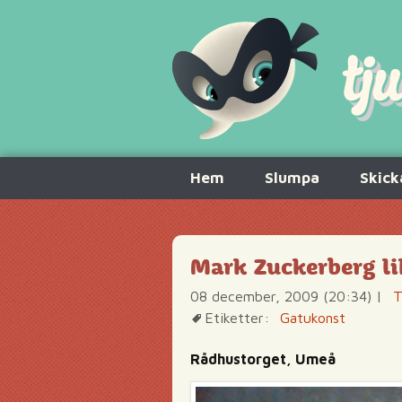
Hoppa
Hem
Slumpa
Skick
till
innehåll
Mark Zuckerberg lik
08 december, 2009 (20:34)
|
T
Etiketter:
Gatukonst
Rådhustorget, Umeå