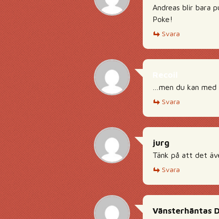
Andreas blir bara pu
Poke!
Svara
Recoil
…men du kan med e
Svara
jurg
Tänk på att det äv
Svara
Vänsterhäntas 