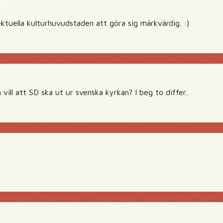
ektuella kulturhuvudstaden att göra sig märkvärdig. :)
ll att SD ska ut ur svenska kyrkan? I beg to differ..