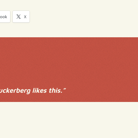
book
X
ckerberg likes this.
”