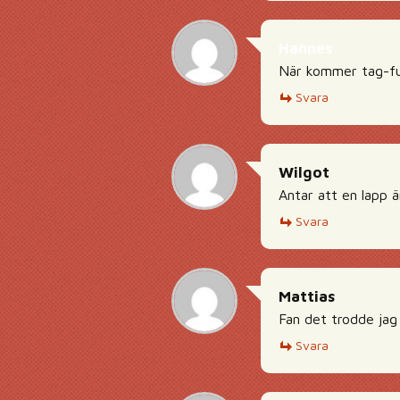
Hannes
När kommer tag-fun
Svara
Wilgot
Antar att en lapp 
Svara
Mattias
Fan det trodde jag
Svara