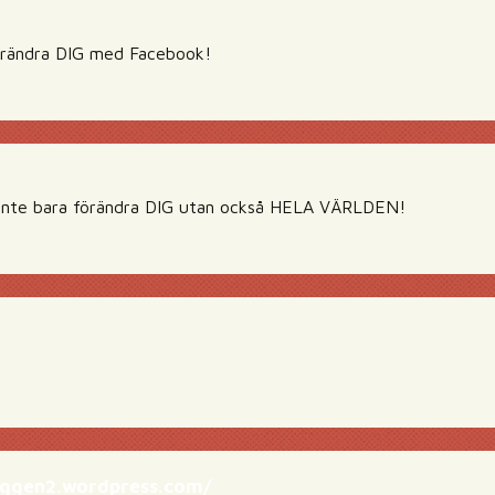
örändra DIG med Facebook!
inte bara förändra DIG utan också HELA VÄRLDEN!
oggen2.wordpress.com/