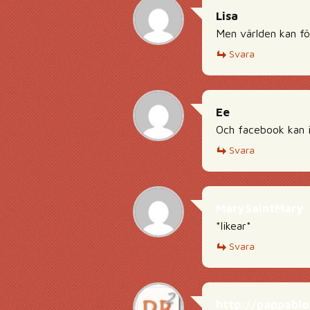
Lisa
Men världen kan f
Svara
Ee
Och facebook kan 
Svara
MarySaintMary
*likear*
Svara
http://pappabl