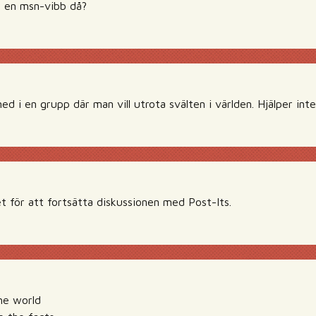
r en msn-vibb då?
d i en grupp där man vill utrota svälten i världen. Hjälper int
get för att fortsätta diskussionen med Post-Its.
he world