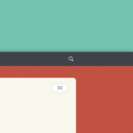
Sök
efter:
30