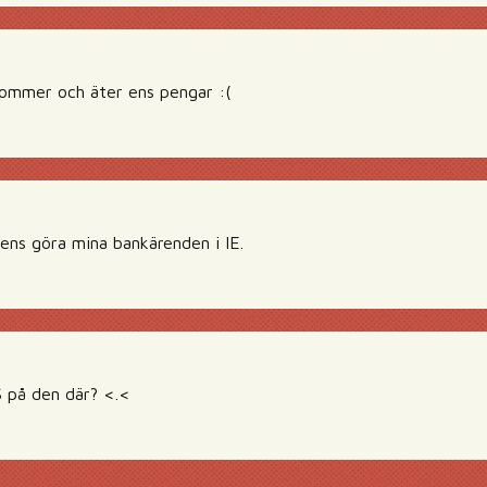
mmer och äter ens pengar :(
 ens göra mina bankärenden i IE.
S på den där? <.<