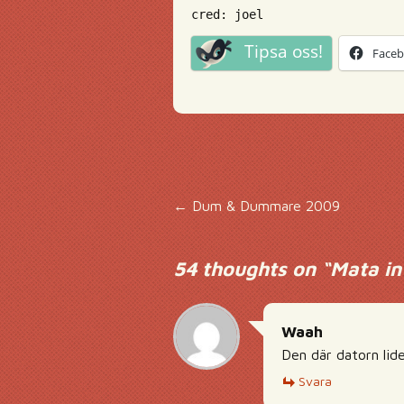
cred: joel
Tipsa oss!
Face
Inläggsnavigering
←
Dum & Dummare 2009
54 thoughts on “
Mata in
Waah
Den där datorn lid
Svara