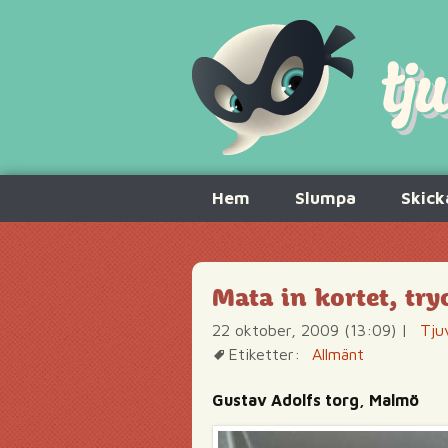
Hoppa
Hem
Slumpa
Skick
till
innehåll
Mata in kortet, try
22 oktober, 2009 (13:09)
|
Tju
Etiketter:
Allmänt
Gustav Adolfs torg, Malmö