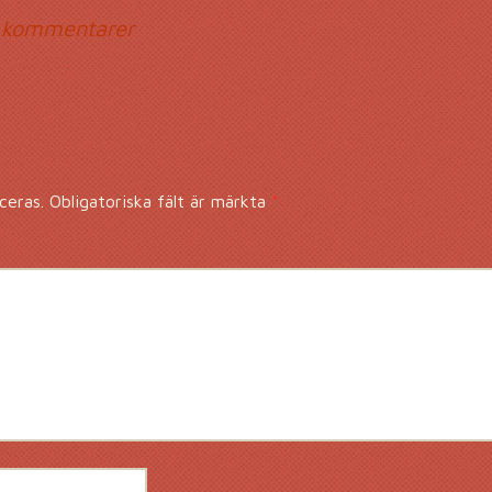
mmentarsnavigerin
 kommentarer
ceras.
Obligatoriska fält är märkta
*