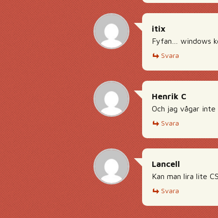
itix
Fyfan… windows ko
Svara
Henrik C
Och jag vågar inte
Svara
Lancell
Kan man lira lite C
Svara