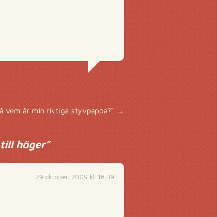
å vem är min riktiga styvpappa?"
→
ill höger
”
29 oktober, 2009 kl. 18:39