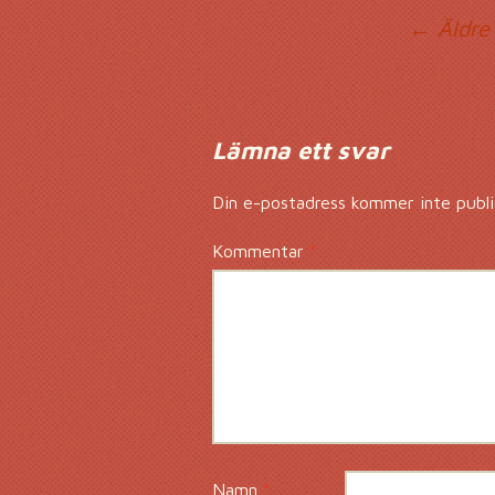
Ko
← Äldre
Lämna ett svar
Din e-postadress kommer inte publi
Kommentar
*
Namn
*