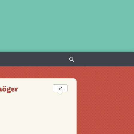
Sök
efter:
höger
54