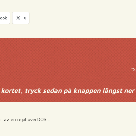
book
X
"S
 kortet, tryck sedan på knappen längst ner t
er av en rejäl överDOS…