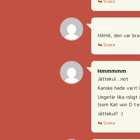
Svara
Kajsa
HAHA, den var bra
Svara
Hmmmmm
Jättekul….not
Kanske hade varit l
Ungefär lika roligt
(som Kat von D t.e
Jättekul? :)
Svara