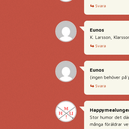
Svara
Eunos
K. Larsson, Klarsso
Svara
Eunos
(ingen behöver på¨p
Svara
Happymealunge
Stor humor det där.
många föräldrar vet