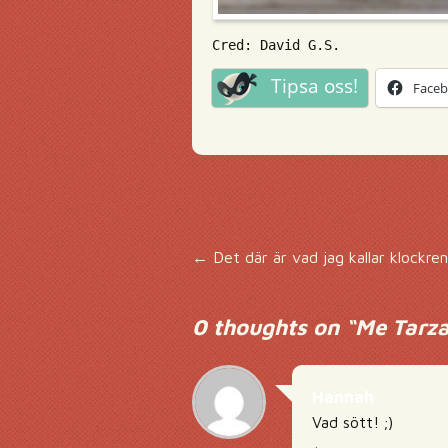
Cred: David G.S.
Tipsa oss!
Face
Inläggsnavigering
←
Det där är vad jag kallar klockren
0 thoughts on “
Me Tarz
Hannah
Vad sött! ;)