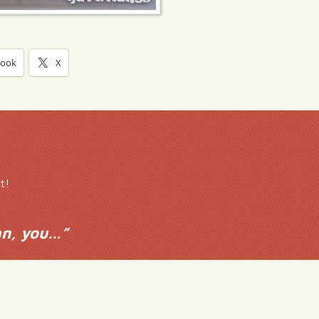
book
X
t!
an, you…
”