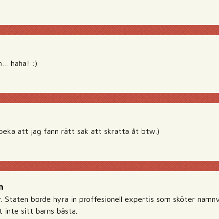
n… haha! :)
eka att jag fann rätt sak att skratta åt btw.)
n
 Staten borde hyra in proffesionell expertis som sköter namnvale
 inte sitt barns bästa.