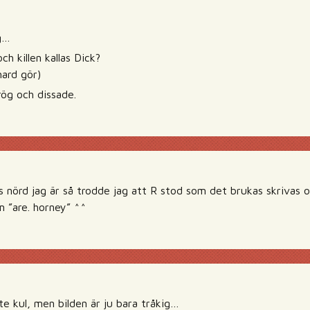
g…
ch killen kallas Dick?
ard gör)
rög och dissade.
 nörd jag är så trodde jag att R stod som det brukas skrivas on
m ”are. horney” ^^
te kul, men bilden är ju bara tråkig…