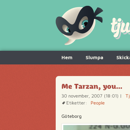
Hoppa
Hem
Slumpa
Skick
till
innehåll
Me Tarzan, you…
30 november, 2007 (18:01)
|
Tj
Etiketter:
People
Göteborg