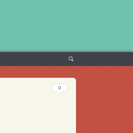
Sök
efter:
0