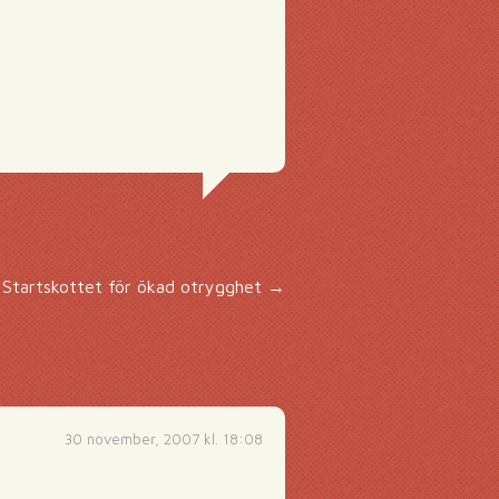
Startskottet för ökad otrygghet
→
30 november, 2007 kl. 18:08