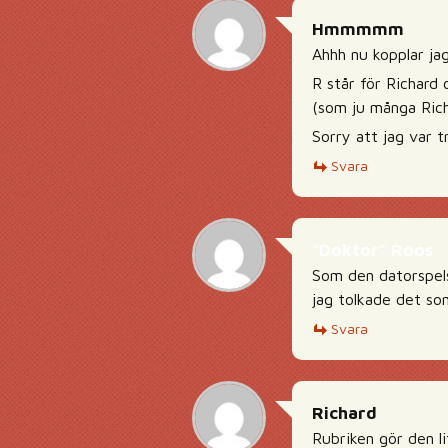
Hmmmmm
Ahhh nu kopplar ja
R står för Richard o
(som ju många Rich
Sorry att jag var t
Svara
"Doktor" Roos
Som den datorspels
jag tolkade det so
Svara
Richard
Rubriken gör den li