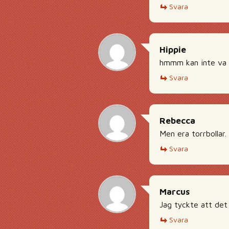
Svara
Hippie
hmmm kan inte va 
Svara
Rebecca
Men era torrbollar.
Svara
Marcus
Jag tyckte att det
Svara