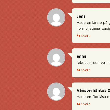
Jens
Hade en lärare på 
hormonstinna tonår
Svara
anna
rebecca: den var in
Svara
Vänsterhäntas 
Hade en föreläsare 
Svara