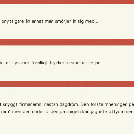
 onyttigare än annat man smörjer in sig med…
 att syrianer frivilligt trycker in sniglar i fejjan
t snyggt firmanamn, nästan dagdröm. Den första mneningen på
räm” men den under bilden på snigeln kan jag inte uttyda mer än at