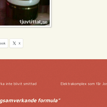
book
X
ka inte blivit smittad
Elektrakomplex som får Jos
gsamverkande formula
”