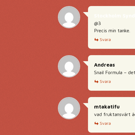
Stockholm Syn
@3
Precis min tanke.
Svara
Andreas
Snail Formula – det
Svara
mtakatifu
vad fruktansvärt äck
Svara