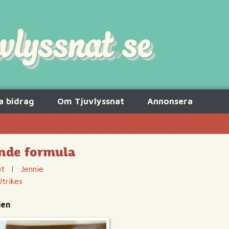
a bidrag
Om Tjuvlyssnat
Annonsera
nde formula
at
|
Jennie
Utrikes
ien