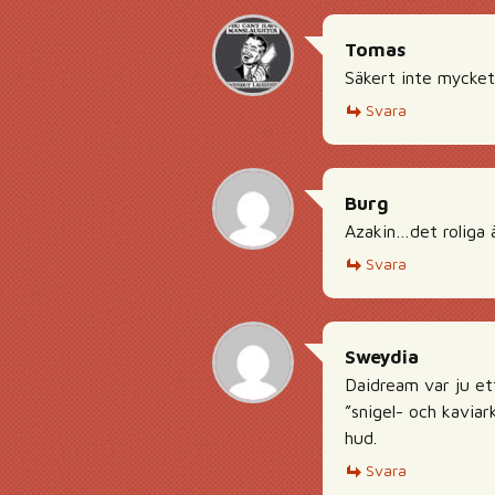
Tomas
Säkert inte mycket
Svara
Burg
Azakin…det roliga är
Svara
Sweydia
Daidream var ju et
”snigel- och kaviark
hud.
Svara