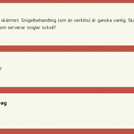
t skämtet. Snigelbehandling (om än verklös) är ganska vanlig. Sk
som serverar sniglar också?
?
Dag