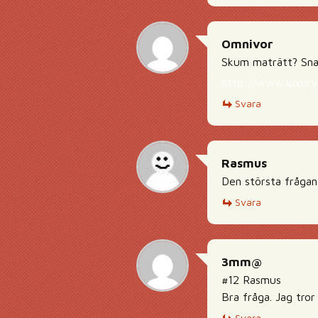
Omnivor
Skum maträtt? Snar
http://www.luxury
Svara
Rasmus
Den största frågan
Svara
3mm@
#12 Rasmus
Bra fråga. Jag tror
Svara