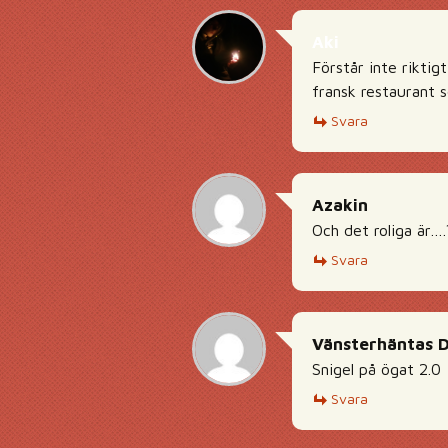
Aki
Förstår inte riktig
fransk restaurant 
Svara
Azakin
Och det roliga är….
Svara
Vänsterhäntas 
Snigel på ögat 2.0
Svara