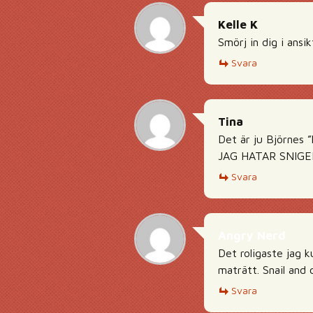
Kelle K
Smörj in dig i ansi
Svara
Tina
Det är ju Björnes 
JAG HATAR SNIGEL
Svara
Angry Nerd
Det roligaste jag 
maträtt. Snail and
Svara