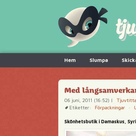
Hoppa
Hem
Slumpa
Skick
till
innehåll
Med långsamverka
06 juni, 2011 (16:52)
|
Tjuvtitt
Etiketter:
Förpackningar
·
Skönhetsbutik i Damaskus, Syr