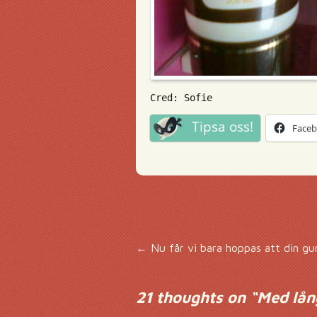
Cred: Sofie
Tipsa oss!
Face
Inläggsnavigering
←
Nu får vi bara hoppas att din gur
21 thoughts on “
Med lån