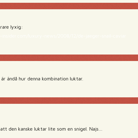
are lyxig:
-insider.com/luxury-news/2008/12/de-jaeger-snail-caviar
 är ändå hur denna kombination luktar.
 att den kanske luktar lite som en snigel. Najs…