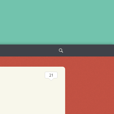
Sök
efter:
21