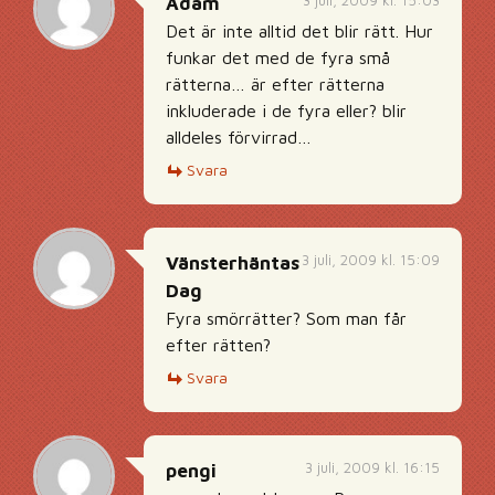
3 juli, 2009 kl. 15:03
Adam
Det är inte alltid det blir rätt. Hur
funkar det med de fyra små
rätterna… är efter rätterna
inkluderade i de fyra eller? blir
alldeles förvirrad…
Svara
3 juli, 2009 kl. 15:09
Vänsterhäntas
Dag
Fyra smörrätter? Som man får
efter rätten?
Svara
3 juli, 2009 kl. 16:15
pengi