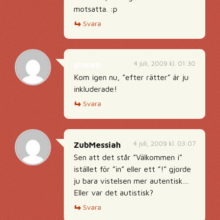
motsatta. :p
Svara
4 juli, 2009 kl. 01:30
pinnen
Kom igen nu, ”efter rätter” är ju
inkluderade!
Svara
4 juli, 2009 kl. 03:07
ZubMessiah
Sen att det står ”Välkommen i”
istället för ”in” eller ett ”!” gjorde
ju bara vistelsen mer autentisk…
Eller var det autistisk?
Svara