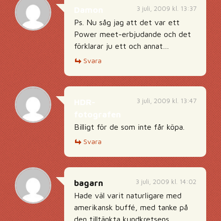
3 juli, 2009 kl. 13:37
Damon
Ps. Nu såg jag att det var ett
Power meet-erbjudande och det
förklarar ju ett och annat…
Svara
3 juli, 2009 kl. 13:47
HDR-
fotografen
Billigt för de som inte får köpa.
Svara
3 juli, 2009 kl. 14:02
bagarn
Hade väl varit naturligare med
amerikansk buffé, med tanke på
den tilltänkta kundkretsens