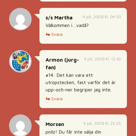
4 juli, 2009 kl. 04:53
s/s Martha
Välkommen i…vadå?
Svara
4 juli, 2009 kl. 12:42
Armon (jurg-
fan)
#14: Det kan vara ett
utropstecken, fast varför det är
upp-och-ner begriper jag inte.
Svara
4 juli, 2009 kl. 23:25
Morsan
pnilz! Du får inte sälja din