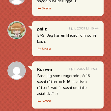
snygg huvudskugga :P
Svara
3 juli, 2009 kl. 16:44
pnilz
EAS: Jag har en lillebror om du vill
köpa.
Svara
3 juli, 2009 kl. 19:33
Korven
Bara jag som reagerade på 16
sushi rätter och 16 asiatiska
rätter? Vad är sushi om inte
asiatiskt? :)
Svara