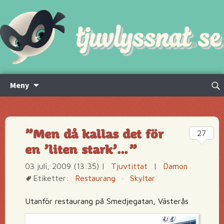
Hoppa
Sök
Meny
till
efte
innehåll
”Men då kallas det för
27
en ’liten stark’…”
03 juli, 2009 (13:35)
|
Tjuvtittat
|
Damon
Etiketter:
Restaurang
·
Skyltar
Utanför restaurang på Smedjegatan, Västerås