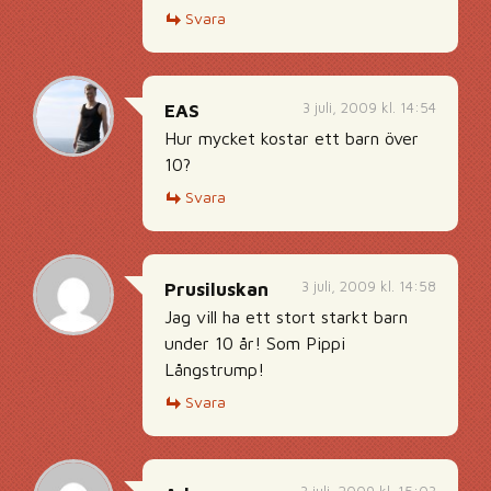
Svara
3 juli, 2009 kl. 14:54
EAS
Hur mycket kostar ett barn över
10?
Svara
3 juli, 2009 kl. 14:58
Prusiluskan
Jag vill ha ett stort starkt barn
under 10 år! Som Pippi
Långstrump!
Svara