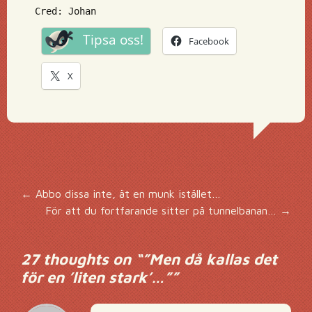
Cred: Johan
Tipsa oss!
Facebook
X
Inläggsnavigering
←
Abbo dissa inte, ät en munk istället…
För att du fortfarande sitter på tunnelbanan…
→
27 thoughts on “
”Men då kallas det
för en ’liten stark’…”
”