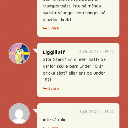
transportsätt. Inte så många
sydstatsflaggor som hänger på
mazdor direkt.
Svara
3 juli, 2009 kl. 14:16
Liggliluff
Stor Stark? En öl eller nått? Så
varför skulle barn under 10 år
dricka sånt? eller ens de under
18?!
Svara
3 juli, 2009 kl. 14:22
soppe
inte så rolig
Svara