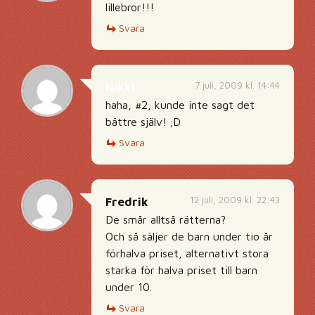
lillebror!!!
Svara
7 juli, 2009 kl. 14:44
Nikki
haha, #2, kunde inte sagt det
bättre själv! ;D
Svara
12 juli, 2009 kl. 22:43
Fredrik
De smår alltså rätterna?
Och så säljer de barn under tio år
förhalva priset, alternativt stora
starka för halva priset till barn
under 10.
Svara