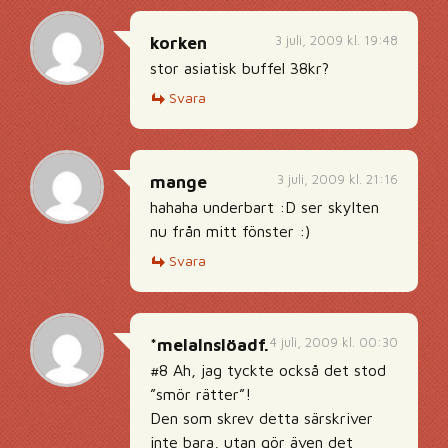
3 juli, 2009 kl. 19:48
korken
stor asiatisk buffel 38kr?
Svara
3 juli, 2009 kl. 21:16
mange
hahaha underbart :D ser skylten
nu från mitt fönster :)
Svara
4 juli, 2009 kl. 00:30
*melalnslöadf.
#8 Ah, jag tyckte också det stod
”smör rätter”!
Den som skrev detta särskriver
inte bara, utan gör även det