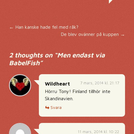
Inläggsnavigering
←
Han kanske hade fel med råk?
De blev ovänner på kuppen
→
2 thoughts on “
Men endast via
BabelFish
”
7 mars, 2014 kl. 21:17
Wildheart
Hörru Tony! Finland tillhör inte
Skandinavien.
Svara
11 mars, 2014 kl. 10:22