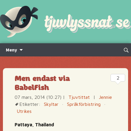
Hoppa
Sök
Meny
till
efte
innehåll
Men endast via
2
BabelFish
07 mars, 2014 (10:27)
|
Tjuvtittat
|
Jennie
Etiketter:
Skyltar
·
Språkförbistring
·
Utrikes
Pattaya, Thailand