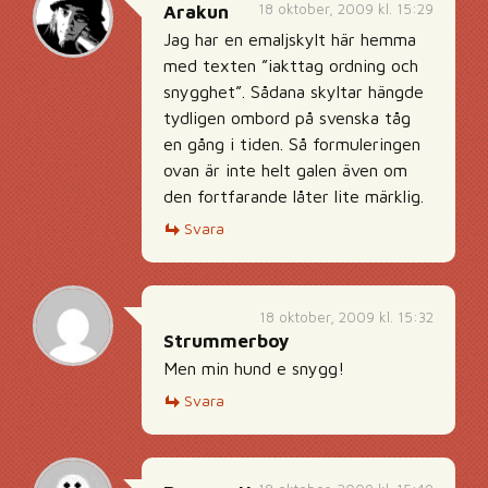
18 oktober, 2009 kl. 15:29
Arakun
Jag har en emaljskylt här hemma
med texten ”iakttag ordning och
snygghet”. Sådana skyltar hängde
tydligen ombord på svenska tåg
en gång i tiden. Så formuleringen
ovan är inte helt galen även om
den fortfarande låter lite märklig.
Svara
18 oktober, 2009 kl. 15:32
Strummerboy
Men min hund e snygg!
Svara