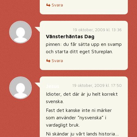
Svara
19 oktober, 2009 kl. 13:36
Vänsterhäntas Dag
pinnen: du får sätta upp en svamp
och starta ditt eget Stureplan.
Svara
19 oktober, 2009 kl. 17:50
Jesus
Idioter, det där är ju helt korrekt
svenska.
Fast det kanske inte ni märker
som använder ”nysvenska” i
vardagligt bruk.
Ni skändar ju vårt lands historia…