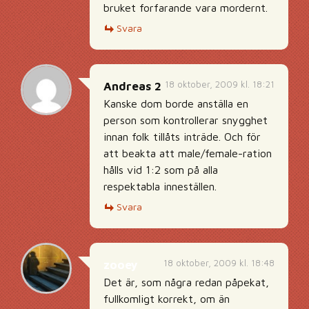
bruket forfarande vara mordernt.
Svara
18 oktober, 2009 kl. 18:21
Andreas 2
Kanske dom borde anställa en
person som kontrollerar snygghet
innan folk tillåts inträde. Och för
att beakta att male/female-ration
hålls vid 1:2 som på alla
respektabla inneställen.
Svara
18 oktober, 2009 kl. 18:48
zooey
Det är, som några redan påpekat,
fullkomligt korrekt, om än