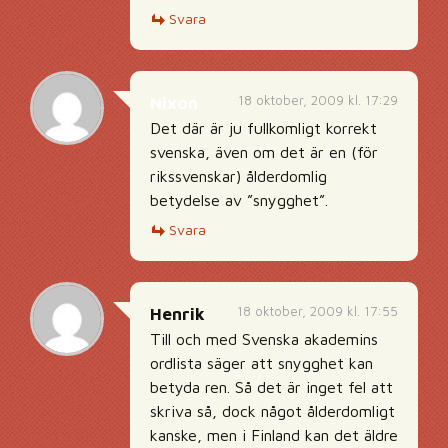
Svara
18 oktober, 2009 kl. 17:29
Nixon
Det där är ju fullkomligt korrekt
svenska, även om det är en (för
rikssvenskar) ålderdomlig
betydelse av ”snygghet”.
Svara
18 oktober, 2009 kl. 17:55
Henrik
Till och med Svenska akademins
ordlista säger att snygghet kan
betyda ren. Så det är inget fel att
skriva så, dock något ålderdomligt
kanske, men i Finland kan det äldre