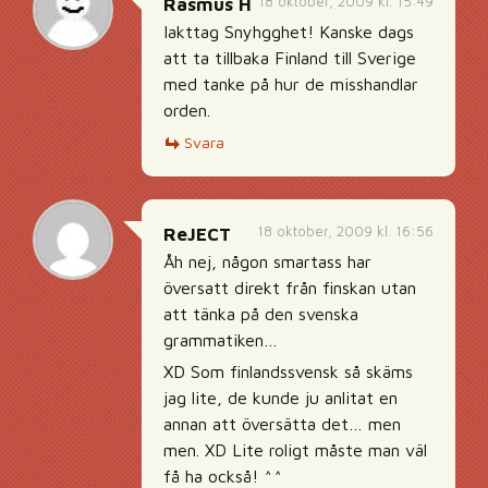
18 oktober, 2009 kl. 15:49
Rasmus H
Iakttag Snyhgghet! Kanske dags
att ta tillbaka Finland till Sverige
med tanke på hur de misshandlar
orden.
Svara
18 oktober, 2009 kl. 16:56
ReJECT
Åh nej, någon smartass har
översatt direkt från finskan utan
att tänka på den svenska
grammatiken…
XD Som finlandssvensk så skäms
jag lite, de kunde ju anlitat en
annan att översätta det… men
men. XD Lite roligt måste man väl
få ha också! ^^