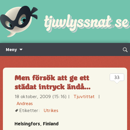
Hoppa
Sök
Meny
till
efte
innehåll
Men försök att ge ett
33
städat intryck ändå…
18 oktober, 2009 (15:16)
|
Tjuvtittat
|
Andreas
Etiketter:
Utrikes
Helsingfors, Finland