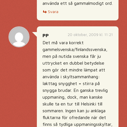
använda ett så gammalmodigt ord.
Svara
20 oktober, 2009 kl. 11:21
PP
Det må vara korrekt
gammelsvenska/finlandssvenska,
men på nutida svenska får ju
uttrycket en dubbel betydelse
som gör det mindre lämpat att
använda i skyltsammanhang:
Iakttag snygghet = stirra på
snygga brudar. En ganska trevlig
uppmaning, dock, man kanske
skulle ta en tur till Helsinki till
sommaren. Ingen kan ju anklaga
fluktarna för ofredande när det
finns så tydliga uppmaningsskyltar,