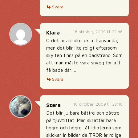
Svara
18 oktober, 2009 kl. 22:46
Klara
Ordet är absolut ok att använda,
men det blir lite roligt eftersom
skylten finns på en badstrand. Som
att man måste vara snygg för att
få bada där….
Svara
18 oktober, 2009 kl. 23:18
Szara
Det blir ju bara bättre och bättre
på tjuvtittat. Man skrattar bara
högre och högre.. åt idioterna som
skickar in bilder de TROR är roliga,