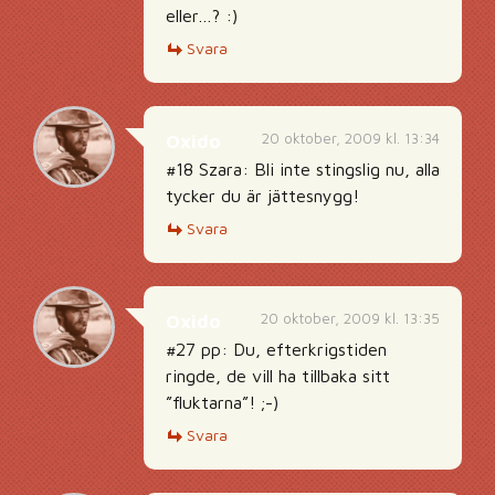
eller…? :)
Svara
20 oktober, 2009 kl. 13:34
Oxido
#18 Szara: Bli inte stingslig nu, alla
tycker du är jättesnygg!
Svara
20 oktober, 2009 kl. 13:35
Oxido
#27 pp: Du, efterkrigstiden
ringde, de vill ha tillbaka sitt
”fluktarna”! ;-)
Svara