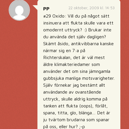
22 oktober, 2009 kl. 14:53
PP
#29 Oxido: Vill du på något sätt
insinuera att flukta skulle vara ett
omodernt uttryck? :) Brukar inte
du använda det själv dagligen?
Skämt åsido, antikvibbarna kanske
närmar sig en 7:a på
Richterskalan, det är väl mest
äldre klimakteriedamer som
använder det om sina jämngamla
gubbsjuka manliga motsvarigheter.
Själv förnekar jag bestämt allt
användande av ovanstående
uttryck, skulle aldrig komma på
tanken att flukta (oops), förlåt,
spana, titta, glo, blänga… Det är
ju tvärtom brudarna som spanar
på oss, eller hur? ;-p