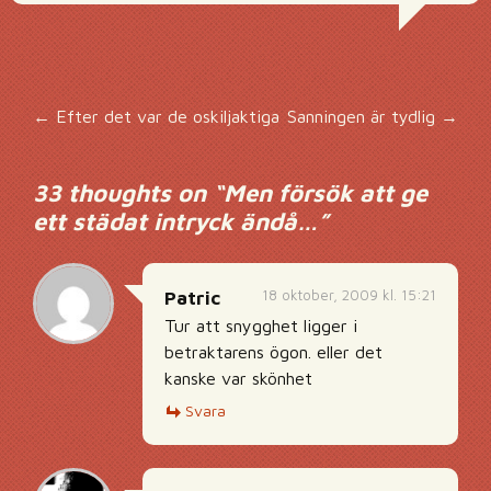
Inläggsnavigering
←
Efter det var de oskiljaktiga
Sanningen är tydlig
→
33 thoughts on “
Men försök att ge
ett städat intryck ändå…
”
18 oktober, 2009 kl. 15:21
Patric
Tur att snygghet ligger i
betraktarens ögon. eller det
kanske var skönhet
Svara