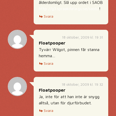
ålderdomligt. Slå upp ordet i SAOB
http://g3.spraakdata.gu.se/saob/
!
Svara
18 oktober, 2009 kl. 19:31
Floatpooper
Tyvärr Wilgot, pinnen får stanna
hemma…
Svara
18 oktober, 2009 kl. 19:32
Floatpooper
Ja, inte för att han inte är snygg
alltså, utan för djurförbudet.
Svara