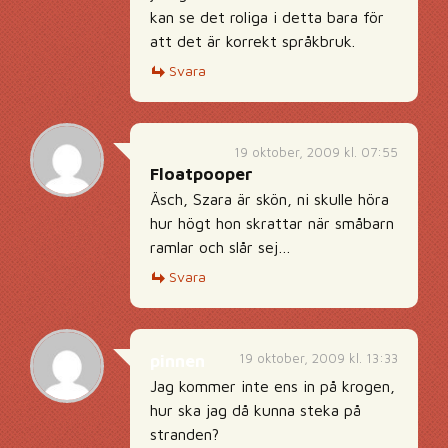
kan se det roliga i detta bara för
att det är korrekt språkbruk.
Svara
19 oktober, 2009 kl. 07:55
Floatpooper
Äsch, Szara är skön, ni skulle höra
hur högt hon skrattar när småbarn
ramlar och slår sej…
Svara
19 oktober, 2009 kl. 13:33
pinnen
Jag kommer inte ens in på krogen,
hur ska jag då kunna steka på
stranden?