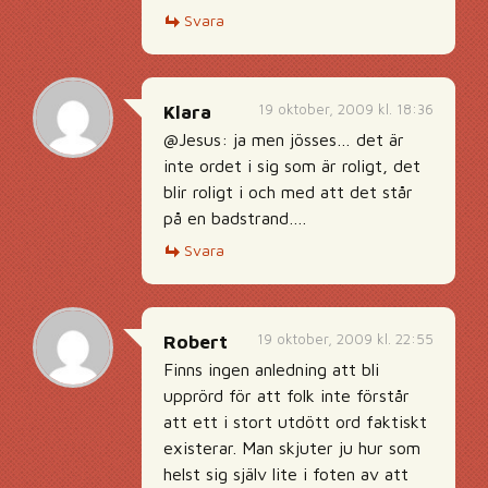
Svara
19 oktober, 2009 kl. 18:36
Klara
@Jesus: ja men jösses… det är
inte ordet i sig som är roligt, det
blir roligt i och med att det står
på en badstrand….
Svara
19 oktober, 2009 kl. 22:55
Robert
Finns ingen anledning att bli
upprörd för att folk inte förstår
att ett i stort utdött ord faktiskt
existerar. Man skjuter ju hur som
helst sig själv lite i foten av att