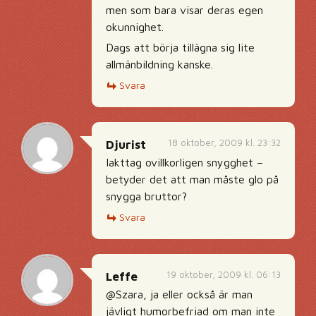
men som bara visar deras egen
okunnighet.
Dags att börja tillägna sig lite
allmänbildning kanske.
Svara
18 oktober, 2009 kl. 23:32
Djurist
Iakttag ovillkorligen snygghet –
betyder det att man måste glo på
snygga bruttor?
Svara
19 oktober, 2009 kl. 06:13
Leffe
@Szara, ja eller också är man
jävligt humorbefriad om man inte