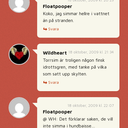
18 oktober, 2009 kl. 20:23
Floatpooper
Koko, jag simmar hellre i vattnet
än på stranden.
Svara
18 oktober, 2009 kl. 21:34
Wildheart
Torrsim är troligen någon finsk
idrottsgren, med tanke på vilka
som satt upp skylten.
Svara
18 oktober, 2009 kl. 22:07
Floatpooper
@ WH: Det förklarar saken, de vill
inte simma i hundbaisse…