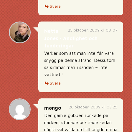
Svara
25 oktober, 2009 kl. 00:07
Natta
Jones - Andlighet och
funderingar
Verkar som att man inte får vara
snygg på denna strand. Dessutom
så simmar man i sanden – inte
vattnet !
Svara
26 oktober, 2009 kl. 03:25
mango
Den gamle gubben runkade på
nacken, stönade ock sade sedan
några väl valda ord till ungdomarna