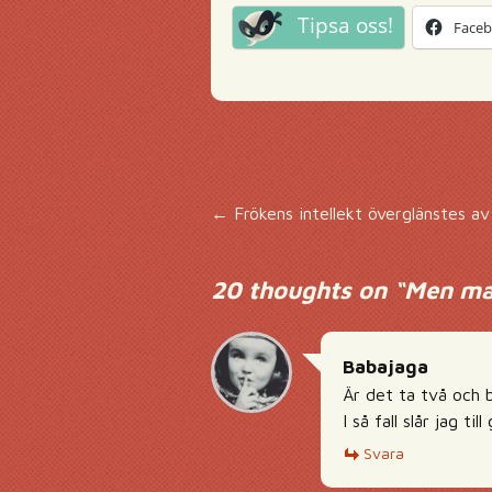
Tipsa oss!
Face
Inläggsnavigering
←
Frökens intellekt överglänstes av
20 thoughts on “
Men man
Babajaga
Är det ta två och b
I så fall slår jag til
Svara