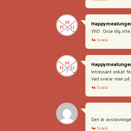
Happymealunge
VhD: Oroa dig inte,
Svara
Happymealunge
Intressant enkät fö
Vad svarar man på 
Svara
pappabloggen 2
Det är avstavningen
Svara