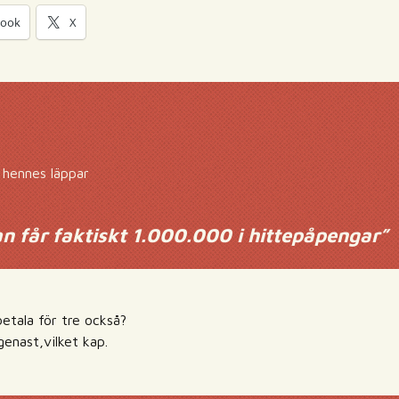
book
X
 hennes läppar
 får faktiskt 1.000.000 i hittepåpengar
”
etala för tre också?
l genast,vilket kap.