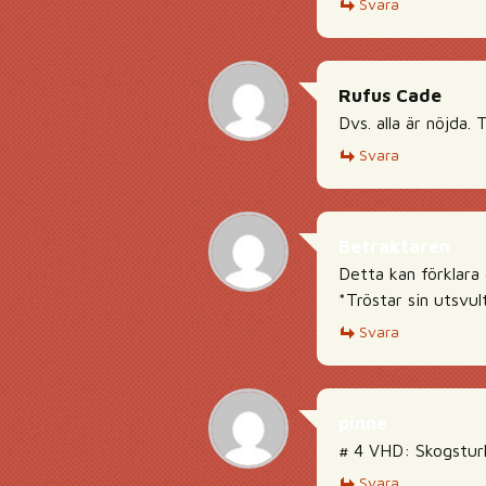
Svara
Rufus Cade
Dvs. alla är nöjda. 
Svara
Betraktaren
Detta kan förklara
*Tröstar sin utsvul
Svara
pinne
# 4 VHD: Skogsturk
Svara