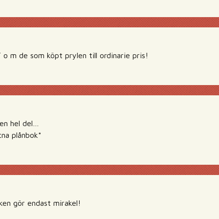
T o m de som köpt prylen till ordinarie pris!
 en hel del…
tna plånbok*
en gör endast mirakel!