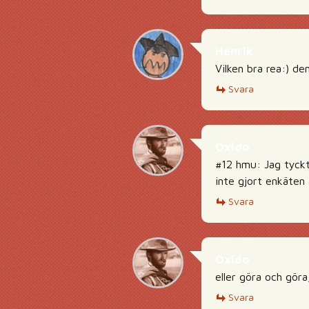
Henrik
Vilken bra rea:) den
Svara
Oxido
#12 hmu: Jag tyckt
inte gjort enkäten
Svara
Oxido
eller göra och göra
Svara