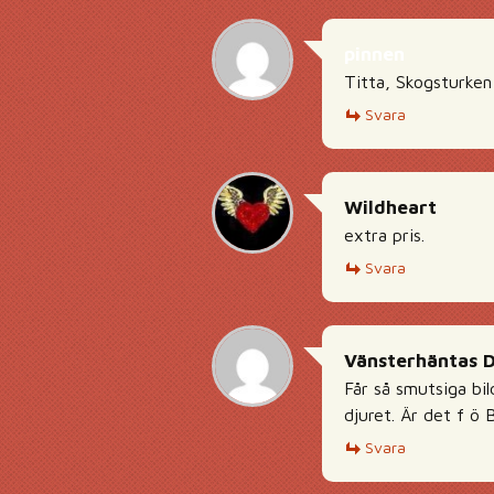
pinnen
Titta, Skogsturken
Svara
Wildheart
extra pris.
Svara
Vänsterhäntas 
Får så smutsiga bi
djuret. Är det f ö 
Svara