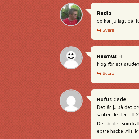
Radix
de har ju lagt på li
Svara
Rasmus H
Nog för att studen
Svara
Rufus Cade
Det är ju så det br
sänker de den till 
Det är det som kall
extra hacka. Alla är