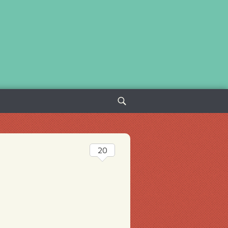
Sök
efter:
20