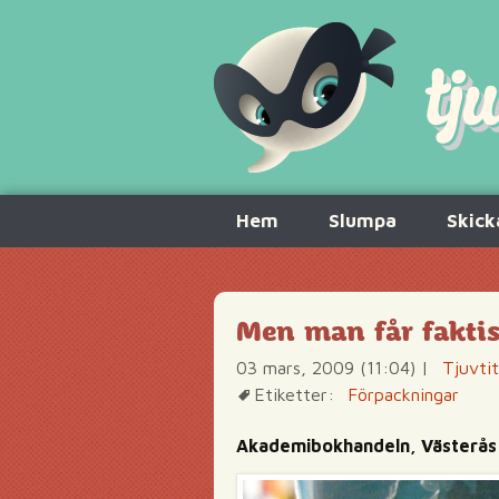
Hoppa
Hem
Slumpa
Skick
till
innehåll
Men man får faktis
03 mars, 2009 (11:04)
|
Tjuvti
Etiketter:
Förpackningar
Akademibokhandeln, Västerås