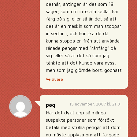
dethär, antingen är det som 19
säger; som om inte alla sedlar har
färg på sig. eller så är det så att
det är en maskin som man stoppar
in sedlar i, och hur ska de då
kunna stoppa en från att använda
rånade pengar med ”rånfärg” på
sig. eller så är det så som jag
tänkte att det kunde vara nyss,
men som jag glömde bort. godnatt
Svara
15 november, 2007 kl. 21:31
paq
Har det dykt upp så många
suspekta personer som försökt
betala med stulna pengar att dom
nu måste upplysa om att färgade