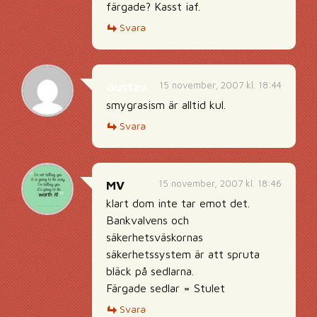
färgade? Kasst iaf.
Svara
15 november, 2007 kl. 18:44
Gustav
smygrasism är alltid kul.
Svara
15 november, 2007 kl. 18:46
MV
klart dom inte tar emot det.
Bankvalvens och
säkerhetsväskornas
säkerhetssystem är att spruta
bläck på sedlarna.
Färgade sedlar = Stulet
Svara