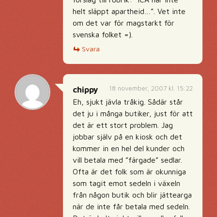
helt släppt apartheid…”. Vet inte
om det var för magstarkt för
svenska folket =).
Svara
18 november, 2007 kl. 15:22
chippy
Eh, sjukt jävla tråkig. Sådär står
det ju i många butiker, just för att
det är ett stort problem. Jag
jobbar själv på en kiosk och det
kommer in en hel del kunder och
vill betala med ”färgade” sedlar.
Ofta är det folk som är okunniga
som tagit emot sedeln i växeln
från någon butik och blir jättearga
när de inte får betala med sedeln.