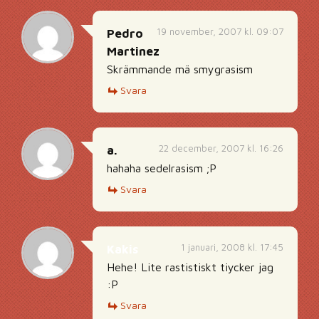
19 november, 2007 kl. 09:07
Pedro
Martinez
Skrämmande mä smygrasism
Svara
22 december, 2007 kl. 16:26
a.
hahaha sedelrasism ;P
Svara
1 januari, 2008 kl. 17:45
Kakis
Hehe! Lite rastistiskt tiycker jag
:P
Svara