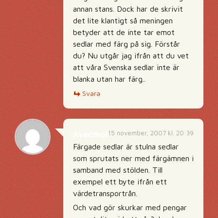
annan stans. Dock har de skrivit
det lite klantigt så meningen
betyder att de inte tar emot
sedlar med färg på sig. Förstår
du? Nu utgår jag ifrån att du vet
att våra Svenska sedlar inte är
blanka utan har färg..
Svara
15 november, 2007 kl. 20:39
Avecmoi
Färgade sedlar är stulna sedlar
som sprutats ner med färgämnen i
samband med stölden. Till
exempel ett byte ifrån ett
värdetransportrån.
Och vad gör skurkar med pengar