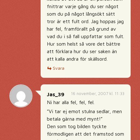
fnittrar varje gång du ser något
som du på något långsökt sätt
tror är ett fult ord. Jag hoppas jag
har fel, framförallt på grund av
vad du i så fall uppfattar som fult.
Hur som helst så vore det bättre
att förklara hur du ser saken än
att kalla andra för skällsord.
Svara
16 november, 2007 kl. 11:33
Jas_39
Ni har alla fel, fel, fel.
”Vi tar ej emot stulna sedlar, men
betala gärna med mynt!”
Den som tog bilden tyckte
förmodligen att det framstod som