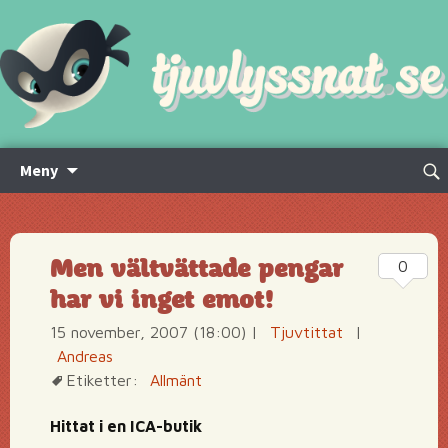
Hoppa
Sök
Meny
till
efte
innehåll
Men vältvättade pengar
0
har vi inget emot!
15 november, 2007 (18:00)
|
Tjuvtittat
|
Andreas
Etiketter:
Allmänt
Hittat i en ICA-butik