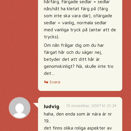
hårfärg. Färgade sedlar = sedlar
nån/nåt ha kletat färg på (färg
som inte ska vara där), ofärgade
sedlar = vanlig, normala sedlar
med vanliga tryck på (antar att de
trycks).
Om nån frågar dig om du har
färgat hår och du säger nej,
betyder det att ditt hår är
genomskinligt? Nä, skulle inte tro
det…
Svara
15 november, 2007 kl. 21:24
ludvig
haha, den enda som är nära är nr
19..
det finns olika roliga aspekter av