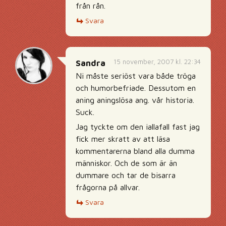
från rån.
Svara
15 november, 2007 kl. 22:34
Sandra
Ni måste seriöst vara både tröga
och humorbefriade. Dessutom en
aning aningslösa ang. vår historia.
Suck.
Jag tyckte om den iallafall fast jag
fick mer skratt av att läsa
kommentarerna bland alla dumma
människor. Och de som är än
dummare och tar de bisarra
frågorna på allvar.
Svara