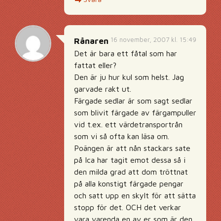
16 november, 2007 kl. 15:49
Rånaren
Det är bara ett fåtal som har
fattat eller?
Den är ju hur kul som helst. Jag
garvade rakt ut.
Färgade sedlar är som sagt sedlar
som blivit färgade av färgampuller
vid t.ex. ett värdetransportrån
som vi så ofta kan läsa om.
Poängen är att nån stackars sate
på Ica har tagit emot dessa så i
den milda grad att dom tröttnat
på alla konstigt färgade pengar
och satt upp en skylt för att sätta
stopp för det. OCH det verkar
vara varenda en av er som är den