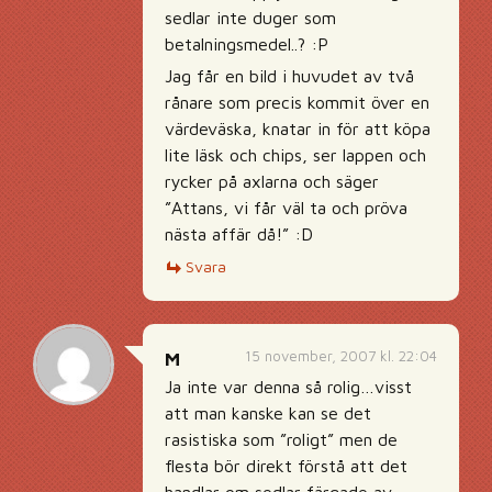
sedlar inte duger som
betalningsmedel..? :P
Jag får en bild i huvudet av två
rånare som precis kommit över en
värdeväska, knatar in för att köpa
lite läsk och chips, ser lappen och
rycker på axlarna och säger
”Attans, vi får väl ta och pröva
nästa affär då!” :D
Svara
15 november, 2007 kl. 22:04
M
Ja inte var denna så rolig…visst
att man kanske kan se det
rasistiska som ”roligt” men de
flesta bör direkt förstå att det
handlar om sedlar färgade av