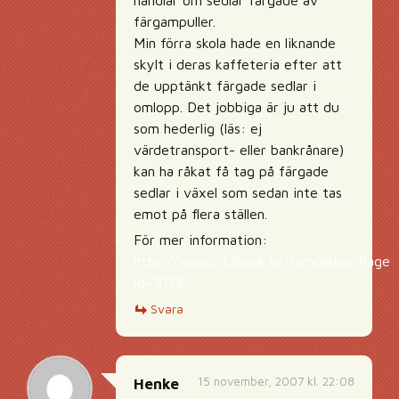
färgampuller.
Min förra skola hade en liknande
skylt i deras kaffeteria efter att
de upptänkt färgade sedlar i
omlopp. Det jobbiga är ju att du
som hederlig (läs: ej
värdetransport- eller bankrånare)
kan ha råkat få tag på färgade
sedlar i växel som sedan inte tas
emot på flera ställen.
För mer information:
http://www.riksbank.se/templates/Page.
id=9119
Svara
15 november, 2007 kl. 22:08
Henke