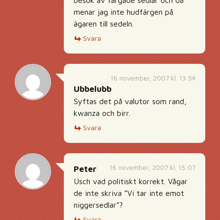
menar jag inte hudfärgen på
ägaren till sedeln.
Svara
16 november, 2007 kl. 13:54
Ubbelubb
Syftas det på valutor som rand,
kwanza och birr.
Svara
16 november, 2007 kl. 15:07
Peter
Usch vad politiskt korrekt. Vågar
de inte skriva ”Vi tar inte emot
niggersedlar”?
Svara