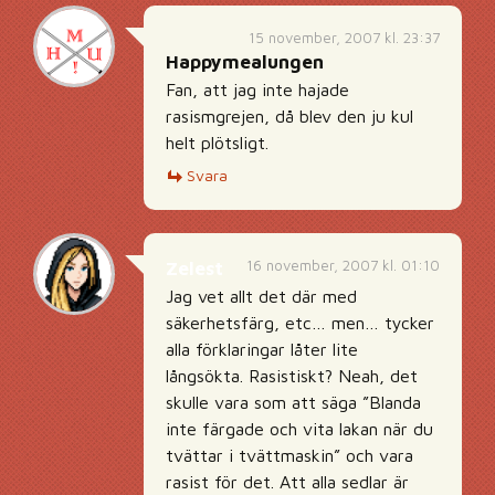
15 november, 2007 kl. 23:37
Happymealungen
Fan, att jag inte hajade
rasismgrejen, då blev den ju kul
helt plötsligt.
Svara
16 november, 2007 kl. 01:10
Zelest
Jag vet allt det där med
säkerhetsfärg, etc… men… tycker
alla förklaringar låter lite
långsökta. Rasistiskt? Neah, det
skulle vara som att säga ”Blanda
inte färgade och vita lakan när du
tvättar i tvättmaskin” och vara
rasist för det. Att alla sedlar är