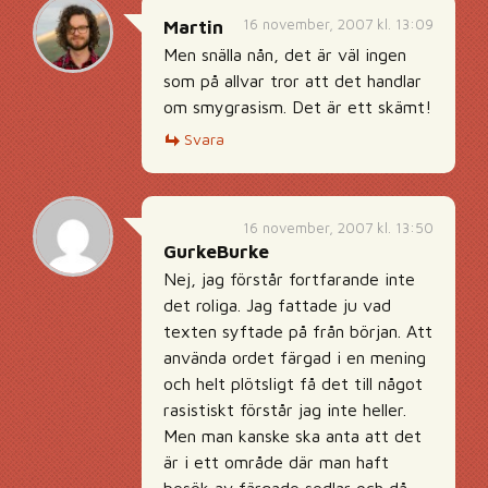
16 november, 2007 kl. 13:09
Martin
Men snälla nån, det är väl ingen
som på allvar tror att det handlar
om smygrasism. Det är ett skämt!
Svara
16 november, 2007 kl. 13:50
GurkeBurke
Nej, jag förstår fortfarande inte
det roliga. Jag fattade ju vad
texten syftade på från början. Att
använda ordet färgad i en mening
och helt plötsligt få det till något
rasistiskt förstår jag inte heller.
Men man kanske ska anta att det
är i ett område där man haft
besök av färgade sedlar och då