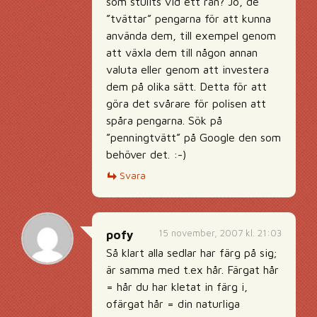
som stulits vid ett rån? Jo, de
”tvättar” pengarna för att kunna
använda dem, till exempel genom
att växla dem till någon annan
valuta eller genom att investera
dem på olika sätt. Detta för att
göra det svårare för polisen att
spåra pengarna. Sök på
”penningtvätt” på Google den som
behöver det. :-)
Svara
15 november, 2007 kl. 21:03
pofy
Så klart alla sedlar har färg på sig;
är samma med t.ex hår. Färgat hår
= hår du har kletat in färg i,
ofärgat hår = din naturliga