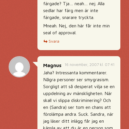
färgade? Tja… neah… nej. Alla
sedlar har färg men är inte
färgade, snarare tryckta.
Mneah. Nej, den här får inte min
seal of approval.
Svara
16 november, 2007 kl. 07:41
Magnus
Jaha? Intressanta kommentarer.
Några personer ser smygrasism.
Sorgligt att så desperat vilja se en
uppdelning av mänskligheten. När
skall vi slippa diskriminering? Och
en (Sandra) ser tom en chans att
förolämpa andra. Suck. Sandra, när
jag läser ditt inlägg får jag en
känsla av att du är en person som