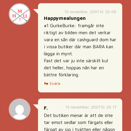
15 november, 2007 kl. 20:06
Happymealungen
#1 GurkeBurke: framgår inte
riktigt av bilden men det verkar
vara en sån där cashguard dom har
i vissa butiker där man BARA kan
lägga in mynt.
Fast det var ju inte särskilt kul
det heller, hoppas nån har en
bättre förklaring.
Svara
15 november, 2007 kl. 20:17
F.
Det butiken menar är att de inte
tar emot sedlar som färgats eller
färgat av sig i tvätten eller någon