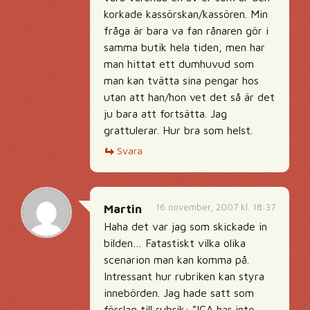
korkade kassörskan/kassören. Min
fråga är bara va fan rånaren gör i
samma butik hela tiden, men har
man hittat ett dumhuvud som
man kan tvätta sina pengar hos
utan att han/hon vet det så är det
ju bara att fortsätta. Jag
grattulerar. Hur bra som helst.
Svara
16 november, 2007 kl. 18:37
Martin
Haha det var jag som skickade in
bilden… Fatastiskt vilka olika
scenarion man kan komma på.
Intressant hur rubriken kan styra
innebörden. Jag hade satt som
förslag till rubrik: ”ICA har inte