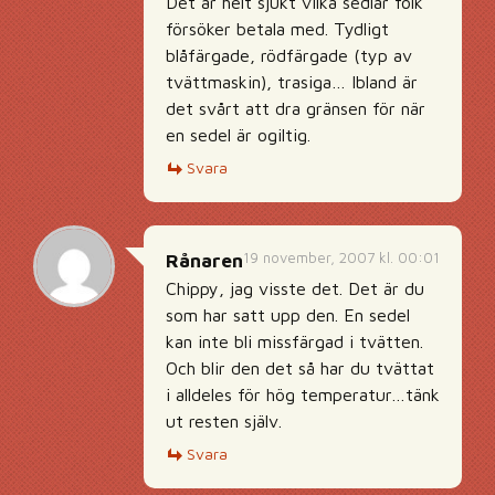
Det är helt sjukt vilka sedlar folk
försöker betala med. Tydligt
blåfärgade, rödfärgade (typ av
tvättmaskin), trasiga… Ibland är
det svårt att dra gränsen för när
en sedel är ogiltig.
Svara
19 november, 2007 kl. 00:01
Rånaren
Chippy, jag visste det. Det är du
som har satt upp den. En sedel
kan inte bli missfärgad i tvätten.
Och blir den det så har du tvättat
i alldeles för hög temperatur…tänk
ut resten själv.
Svara