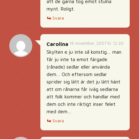
att de gärna tog emot stulna
mynt. Roligt.
Svara
16 november, 2007 kl. 12:20
Carolina
Skylten e ju inte så konstig… man
får ju inte ta emot färgade
(rånade) sedlar eller använda
dem… Och eftersom sedlar
sprider sig lätt är det ju lätt hänt
att om rånarna får iväg sedlarna
att folk kommer och handlar med
dem och inte riktigt inser felet
med dem…
Svara