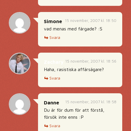
15 november, 2007 kl. 18:50
Simone
vad menas med färgade? :S
Svara
15 november, 2007 kl. 18:56
Zachary
Haha, rasistiska affärsägare?
Svara
15 november, 2007 kl. 18:58
Danne
Du är för dum för att förstå,
försök inte enns :P
Svara