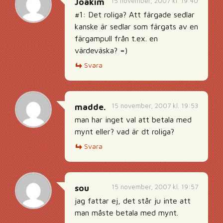
15 november, 2007 kl. 19:40
Joakim
#1: Det roliga? Att färgade sedlar
kanske är sedlar som färgats av en
färgampull från t.ex. en
värdeväska? =)
Svara
15 november, 2007 kl. 19:53
madde.
man har inget val att betala med
mynt eller? vad är dt roliga?
Svara
15 november, 2007 kl. 19:57
sou
jag fattar ej, det står ju inte att
man måste betala med mynt.