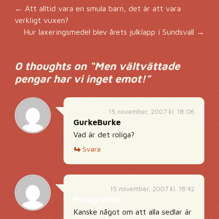
Inläggsnavigering
←
Att alltid vara en smula barn, det är att vara
verkligt vuxen?
Hur laxeringsmedel blev årets julklapp i Sundsvall
→
0 thoughts on “
Men vältvättade
pengar har vi inget emot!
”
15 november, 2007 kl. 18:06
GurkeBurke
Vad är det roliga?
Svara
15 november, 2007 kl. 18:42
Fotografen
Kanske något om att alla sedlar är