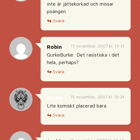
inte är jättekorkad och missar
poängen.
Svara
15 november, 2007 kl. 19:31
Robin
GurkeBurke: Det rasistiska i det
hela, perhaps?
Svara
15 november, 2007 kl. 19:34
Zacha
Lite komiskt placerad bara.
Svara