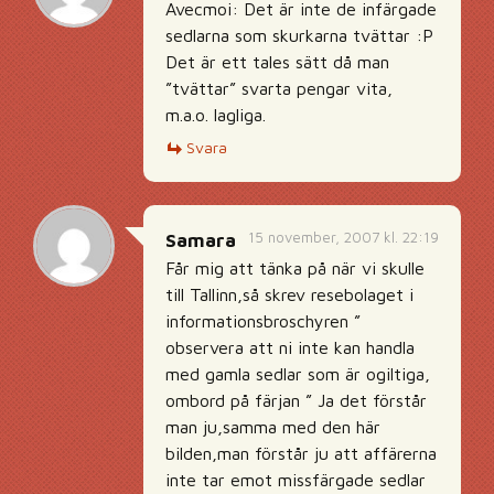
Avecmoi: Det är inte de infärgade
sedlarna som skurkarna tvättar :P
Det är ett tales sätt då man
”tvättar” svarta pengar vita,
m.a.o. lagliga.
Svara
15 november, 2007 kl. 22:19
Samara
Får mig att tänka på när vi skulle
till Tallinn,så skrev resebolaget i
informationsbroschyren ”
observera att ni inte kan handla
med gamla sedlar som är ogiltiga,
ombord på färjan ” Ja det förstår
man ju,samma med den här
bilden,man förstår ju att affärerna
inte tar emot missfärgade sedlar