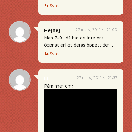
Svara
27 mars, 2011 kl. 21:00
Hejhej
Men 7-9…då har de inte ens
öppnat enligt deras öppettider…
Svara
27 mars, 2011 kl. 21:37
LL
Påminner om: