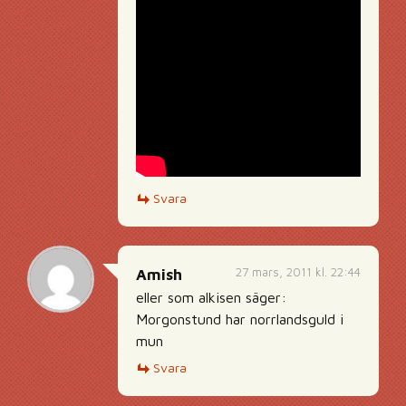
Svara
27 mars, 2011 kl. 22:44
Amish
eller som alkisen säger:
Morgonstund har norrlandsguld i
mun
Svara