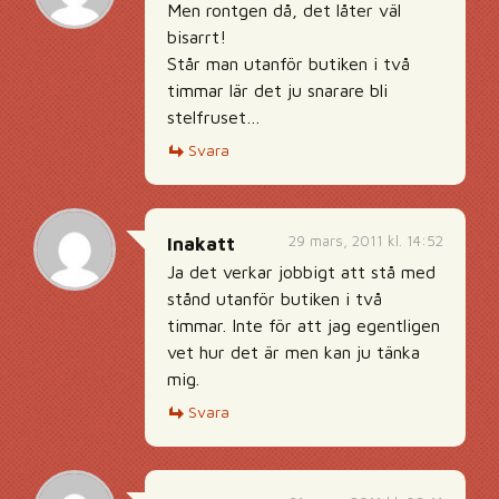
Men rontgen då, det låter väl
bisarrt!
Står man utanför butiken i två
timmar lär det ju snarare bli
stelfruset…
Svara
29 mars, 2011 kl. 14:52
Inakatt
Ja det verkar jobbigt att stå med
stånd utanför butiken i två
timmar. Inte för att jag egentligen
vet hur det är men kan ju tänka
mig.
Svara