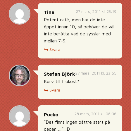
27 mars, 2011 kl. 23:19
Tina
Potent café, men har de inte
öppet innan 10, så behöver de väl
inte berätta vad de sysslar med
mellan 7-9.
Svara
27 mars, 2011 kl. 23:55
Stefan Björk
Korv till frukost?
Svara
28 mars, 2011 kl. 08:36
Pucko
”Det finns ingen bättre start på
dagen …” :D