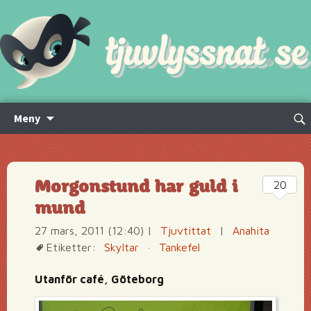
Hoppa
Sök
Meny
till
efte
innehåll
Morgonstund har guld i
20
mund
27 mars, 2011 (12:40)
|
Tjuvtittat
|
Anahita
Etiketter:
Skyltar
·
Tankefel
Utanför café, Göteborg