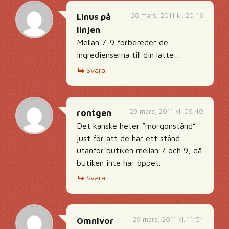
28 mars, 2011 kl. 20:16
Linus på
linjen
Mellan 7-9 förbereder de
ingredienserna till din latte…
Svara
29 mars, 2011 kl. 09:40
rontgen
Det kanske heter ”morgonstånd”
just för att de har ett stånd
utanför butiken mellan 7 och 9, då
butiken inte har öppet.
Svara
29 mars, 2011 kl. 11:54
Omnivor