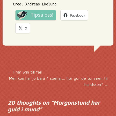
Cred: Andreas Ekelund
Tipsa oss!
Facebook
X
Inläggsnavigering
←
Från win till fail
Men kon har ju bara 4 spenar… hur gör de tummen till
handsken?
→
20 thoughts on “
Morgonstund har
guld i mund
”