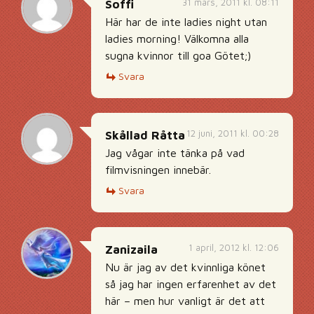
31 mars, 2011 kl. 08:11
Soffi
Här har de inte ladies night utan
ladies morning! Välkomna alla
sugna kvinnor till goa Götet;)
Svara
12 juni, 2011 kl. 00:28
Skållad Råtta
Jag vågar inte tänka på vad
filmvisningen innebär.
Svara
1 april, 2012 kl. 12:06
Zanizaila
Nu är jag av det kvinnliga könet
så jag har ingen erfarenhet av det
här – men hur vanligt är det att