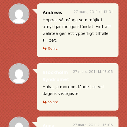
27 mars, 2011 kl. 13:01
Andreas
Hoppas så många som möjligt
utnyttjar morgonståndet. Fint att
Galatea ger ett ypperligt tillfälle
till det.
Svara
27 mars, 2011 kl. 13:08
Stockholm
Syndromet
Haha, ja morgonståndet är väl
dagens viktigaste.
Svara
27 mars, 2011 kl. 15:06
Anna