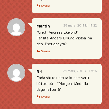
Svara
28 mars, 2011 kl. 11:22
Martin
”Cred: Andreas Ekelund”
Får lite Anders Eklund vibbar på
den. Pseudonym?
Svara
28 mars, 2011 kl. 17:46
R4
Enda sättet detta kunde varit
bättre på… ”Morgonstånd alla
dagar efter 6”
Svara