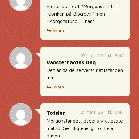
Varför står det ”Morgonstånd..” i
rubriken på Bloglovin’ men
”Morgonstund…” här?
Svara
27 mars, 2011 kl. 15:47
Vänsterhäntas Dag
Det är då de serverar nattstånden
mat.
Svara
27 mars, 2011 kl. 15:47
Tofslan
Morgonståndet, dagens viktigaste
måltid. Ger dig energi för hela
dagen.