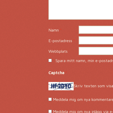
Namn
*
E-postadress
*
Webbplats
Spara mitt namn, min e-postadre
Captcha
*
Skriv texten som visa
Meddela mig om nya kommentarer
Meddela mig om nya inlägg via e