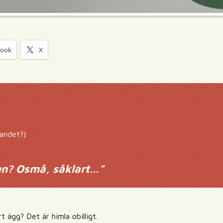
book
X
kandet?)
n? Osmå, såklart…
”
t ägg? Det är himla obilligt.