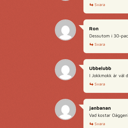
Svara
Ron
Dessutom i 30-pac
Svara
Ubbelubb
I Jokkmokk är väl d
Svara
janbanan
Vad kostar Oäggen
Svara