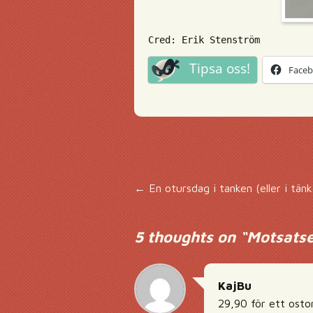
Cred: Erik Stenström
Tipsa oss!
Face
Inläggsnavigering
←
En otursdag i tanken (eller i tän
5 thoughts on “
Motsatse
KajBu
29,90 för ett ostor