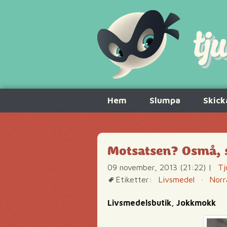
Hoppa
Hem
Slumpa
Skick
till
innehåll
Motsatsen? Osmå, 
09 november, 2013 (21:22)
|
Tj
Etiketter:
Livsmedel
·
Norr
Livsmedelsbutik, Jokkmokk