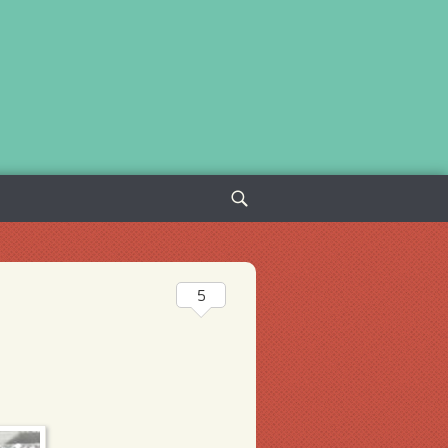
Sök
efter:
5