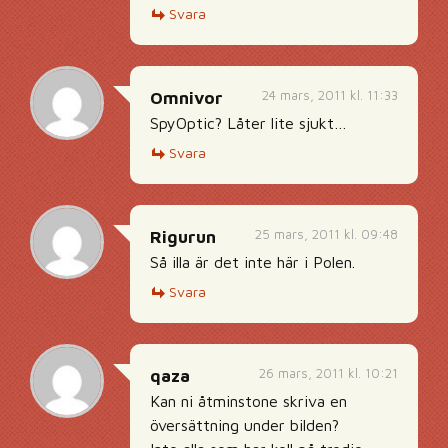
Svara
24 mars, 2011 kl. 11:33
Omnivor
SpyOptic? Låter lite sjukt…
Svara
25 mars, 2011 kl. 09:48
Rigurun
Så illa är det inte här i Polen.
Svara
26 mars, 2011 kl. 10:21
qaza
Kan ni åtminstone skriva en
översättning under bilden?