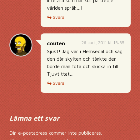
Inte alla som har koll på tredje
världen språk…!
Svara
26 april, 2011 kl. 15:55
couten
Sjukt! Jag var i Hemsedal och såg
den där skylten och tänkte den
borde man fota och skicka in till
Tjuvtittat…
Svara
Lämna ett svar
Din e-postadress kommer inte publiceras.