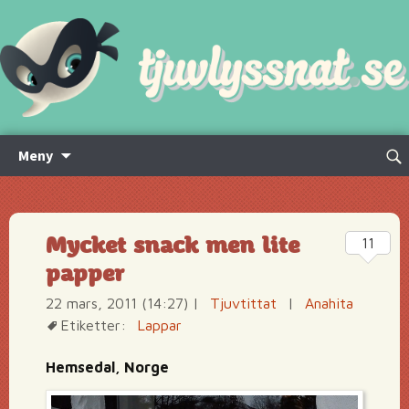
Hoppa
Sök
Meny
till
efte
innehåll
Mycket snack men lite
11
papper
22 mars, 2011 (14:27)
|
Tjuvtittat
|
Anahita
Etiketter:
Lappar
Hemsedal, Norge