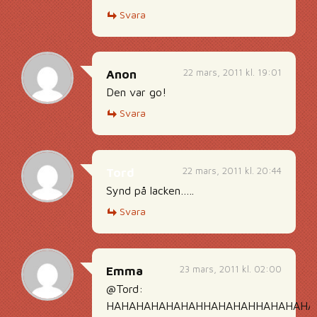
Svara
22 mars, 2011 kl. 19:01
Anon
Den var go!
Svara
22 mars, 2011 kl. 20:44
Tord
Synd på lacken…..
Svara
23 mars, 2011 kl. 02:00
Emma
@Tord:
HAHAHAHAHAHAHHAHAHAHHAHAHAHA