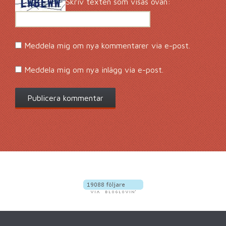
Skriv texten som visas ovan:
Meddela mig om nya kommentarer via e-post.
Meddela mig om nya inlägg via e-post.