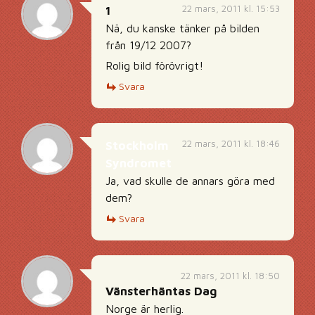
22 mars, 2011 kl. 15:53
1
Nä, du kanske tänker på bilden
från 19/12 2007?
Rolig bild förövrigt!
Svara
22 mars, 2011 kl. 18:46
Stockholm
Syndromet
Ja, vad skulle de annars göra med
dem?
Svara
22 mars, 2011 kl. 18:50
Vänsterhäntas Dag
Norge är herlig.