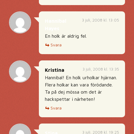
3 juli, 2008 kl. 13:05
Hannibal
Hayes
En holk är aldrig fel.
Svara
3 juli, 2008 kl. 13:35
Kristina
Hannibal! En holk urholkar hjärnan.
Flera holkar kan vara förödande.
Ta på dej mössa om det är
hackspettar i närheten!
Svara
3 juli, 2008 kl. 19:25
Stina