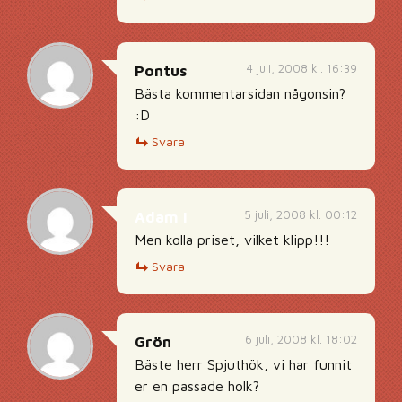
4 juli, 2008 kl. 16:39
Pontus
Bästa kommentarsidan någonsin?
:D
Svara
5 juli, 2008 kl. 00:12
Adam I
Men kolla priset, vilket klipp!!!
Svara
6 juli, 2008 kl. 18:02
Grön
Bäste herr Spjuthök, vi har funnit
er en passade holk?