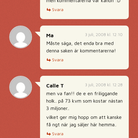
men kommentarerna var kanon :D
Svara
3 juli, 2008 kl. 12:10
Ma
Måste säga, det enda bra med
denna saken är kommentarerna!
Svara
3 juli, 2008 kl. 12:28
Calle T
men va fan!! de e en friliggande
holk.. på 73 kvm som kostar nästan
3 miljoner..
vilket ger mig hopp om att kanske
få ngt när jag säljer här hemma..
Svara