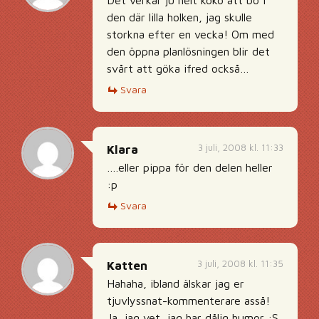
Det verkar ju helt koko att bo i
den där lilla holken, jag skulle
storkna efter en vecka! Om med
den öppna planlösningen blir det
svårt att göka ifred också…
Svara
3 juli, 2008 kl. 11:33
Klara
….eller pippa för den delen heller
:p
Svara
3 juli, 2008 kl. 11:35
Katten
Hahaha, ibland älskar jag er
tjuvlyssnat-kommenterare asså!
Ja, jag vet, jag har dålig humor :S