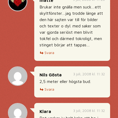
matte
Brukar inte gnälla men suck…ett
skyltfönster…jag trodde länge att
den här sajten var till för bilder
och texter o dyl. med saker som
var gjorda seriöst men blivit
tokfel och därmed tokroligt, men
stinget börjar att tappas…
Svara
3 juli, 2008 kl. 11:32
Nils Gösta
2,5 meter eller högsta bud.
Svara
3 juli, 2008 kl. 11:32
Klara