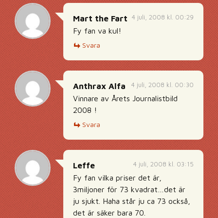
4 juli, 2008 kl. 00:29
Mart the Fart
Fy fan va kul!
Svara
4 juli, 2008 kl. 00:30
Anthrax Alfa
Vinnare av Årets Journalistbild
2008 !
Svara
4 juli, 2008 kl. 03:15
Leffe
Fy fan vilka priser det är,
3miljoner för 73 kvadrat…det är
ju sjukt. Haha står ju ca 73 också,
det är säker bara 70.