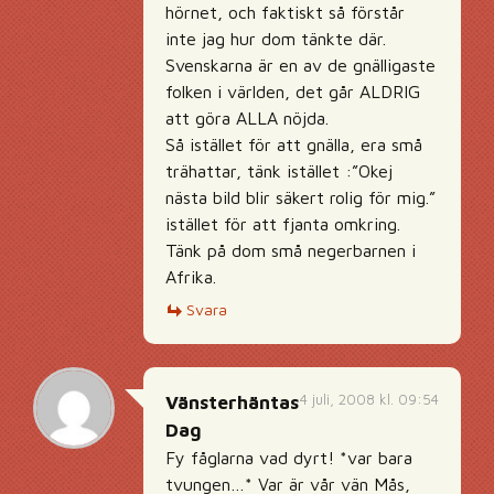
hörnet, och faktiskt så förstår
inte jag hur dom tänkte där.
Svenskarna är en av de gnälligaste
folken i världen, det går ALDRIG
att göra ALLA nöjda.
Så istället för att gnälla, era små
trähattar, tänk istället :”Okej
nästa bild blir säkert rolig för mig.”
istället för att fjanta omkring.
Tänk på dom små negerbarnen i
Afrika.
Svara
4 juli, 2008 kl. 09:54
Vänsterhäntas
Dag
Fy fåglarna vad dyrt! *var bara
tvungen…* Var är vår vän Mås,