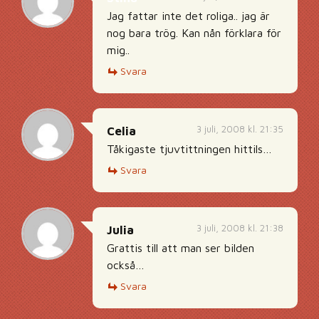
Jag fattar inte det roliga.. jag är
nog bara trög. Kan nån förklara för
mig..
Svara
3 juli, 2008 kl. 21:35
Celia
Tåkigaste tjuvtittningen hittils…
Svara
3 juli, 2008 kl. 21:38
Julia
Grattis till att man ser bilden
också…
Svara