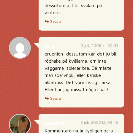
dessutom att bli svalare på
vintern.
Svara
3 juli, 2008 kl. 09:33
jurg
eruenion: dessutom kan det ju bli
rödhake på kvällarna, om inte
väggarna isolerar bra. Då måste
man sparvhök, eller kanske
albatross. Det vore riktigt lärka.
Eller har jag missat något här?
Svara
3 juli, 2008 kl. 09:48
Hannibal
Kommentarerna är tydligen bara