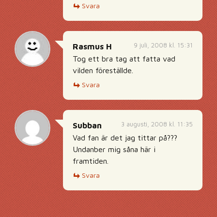
Svara
9 juli, 2008 kl. 15:31
Rasmus H
Tog ett bra tag att fatta vad
vilden föreställde.
Svara
3 augusti, 2008 kl. 11:35
Subban
Vad fan är det jag tittar på???
Undanber mig såna här i
framtiden.
Svara