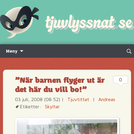
Hoppa
Sök
Meny
till
efte
innehåll
”När barnen flyger ut är
0
det här du vill bo!”
03 juli, 2008 (08:52)
|
Tjuvtittat
|
Andreas
Etiketter:
Skyltar