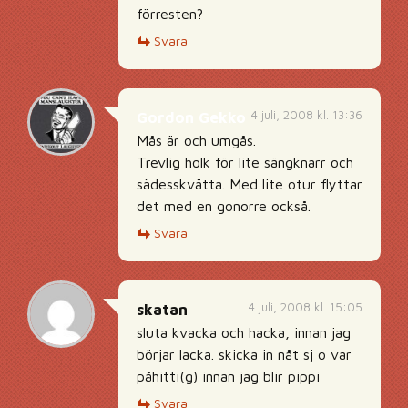
förresten?
Svara
4 juli, 2008 kl. 13:36
Gordon Gekko
Mås är och umgås.
Trevlig holk för lite sängknarr och
sädesskvätta. Med lite otur flyttar
det med en gonorre också.
Svara
4 juli, 2008 kl. 15:05
skatan
sluta kvacka och hacka, innan jag
börjar lacka. skicka in nåt sj o var
påhitti(g) innan jag blir pippi
Svara