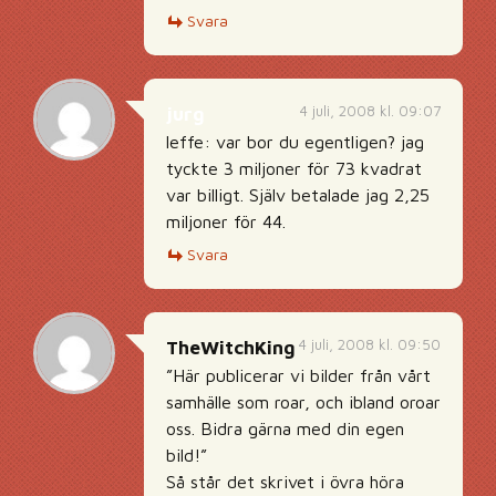
Svara
4 juli, 2008 kl. 09:07
jurg
leffe: var bor du egentligen? jag
tyckte 3 miljoner för 73 kvadrat
var billigt. Själv betalade jag 2,25
miljoner för 44.
Svara
4 juli, 2008 kl. 09:50
TheWitchKing
”Här publicerar vi bilder från vårt
samhälle som roar, och ibland oroar
oss. Bidra gärna med din egen
bild!”
Så står det skrivet i övra höra