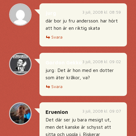
3 juli, 2008 kl. 08:59
jurg
där bor ju fru andersson. har hört
att hon är en riktig skata
Svara
3 juli, 2008 kl. 09:02
Gordon Gekko
jurg: Det är hon med en dotter
som äter kråkor, va?
Svara
3 juli, 2008 kl. 09:07
Eruenion
Det där ser ju bara mesigt ut,
men det kanske är schysst att
sitta och uggla i. Riskerar