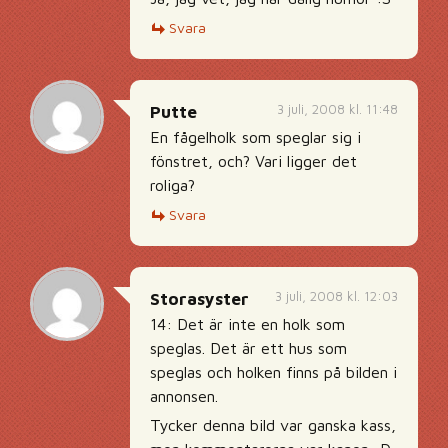
Svara
3 juli, 2008 kl. 11:48
Putte
En fågelholk som speglar sig i
fönstret, och? Vari ligger det
roliga?
Svara
3 juli, 2008 kl. 12:03
Storasyster
14: Det är inte en holk som
speglas. Det är ett hus som
speglas och holken finns på bilden i
annonsen.
Tycker denna bild var ganska kass,