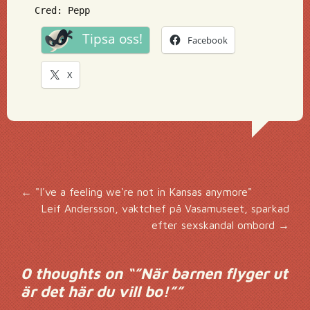
Cred: Pepp
Tipsa oss!
Facebook
X
Inläggsnavigering
←
"I've a feeling we're not in Kansas anymore"
Leif Andersson, vaktchef på Vasamuseet, sparkad
efter sexskandal ombord
→
0 thoughts on “
”När barnen flyger ut
är det här du vill bo!”
”