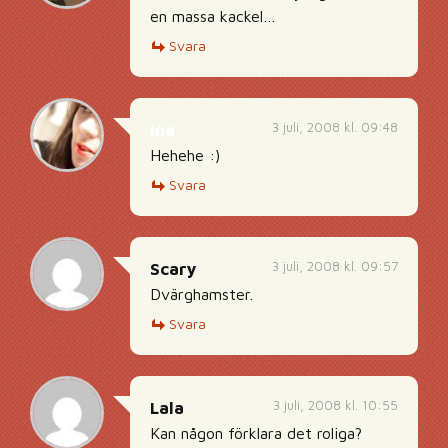
en massa kackel…
Svara
3 juli, 2008 kl. 09:48
Ina
Hehehe :)
Svara
3 juli, 2008 kl. 09:57
Scary
Dvärghamster.
Svara
3 juli, 2008 kl. 10:55
Lala
Kan någon förklara det roliga?